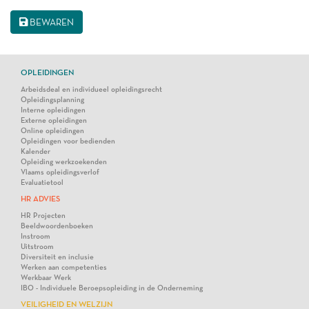
BEWAREN
OPLEIDINGEN
Arbeidsdeal en individueel opleidingsrecht
Opleidingsplanning
Interne opleidingen
Externe opleidingen
Online opleidingen
Opleidingen voor bedienden
Kalender
Opleiding werkzoekenden
Vlaams opleidingsverlof
Evaluatietool
HR ADVIES
HR Projecten
Beeldwoordenboeken
Instroom
Uitstroom
Diversiteit en inclusie
Werken aan competenties
Werkbaar Werk
IBO - Individuele Beroepsopleiding in de Onderneming
VEILIGHEID EN WELZIJN