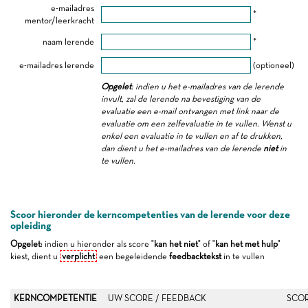
e-mailadres
*
mentor/leerkracht
naam lerende
*
e-mailadres lerende
(optioneel)
Opgelet
: indien u het e-mailadres van de lerende
invult, zal de lerende na bevestiging van de
evaluatie een e-mail ontvangen met link naar de
evaluatie om een zelfevaluatie in te vullen. Wenst u
enkel een evaluatie in te vullen en af te drukken,
dan dient u het e-mailadres van de lerende
niet
in
te vullen.
Scoor hieronder de kerncompetenties van de lerende voor deze
opleiding
Opgelet
: indien u hieronder als score "
kan het niet
" of "
kan het met hulp
"
kiest, dient u
verplicht
een begeleidende
feedbacktekst
in te vullen
KERNCOMPETENTIE
UW SCORE / FEEDBACK
SCOR