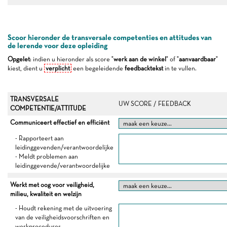
Scoor hieronder de transversale competenties en attitudes van
de lerende voor deze opleiding
Opgelet
: indien u hieronder als score "
werk aan de winkel
" of "
aanvaardbaar
"
kiest, dient u
verplicht
een begeleidende
feedbacktekst
in te vullen.
TRANSVERSALE
UW SCORE / FEEDBACK
COMPETENTIE/ATTITUDE
Communiceert effectief en efficiënt
- Rapporteert aan
leidinggevenden/verantwoordelijke
- Meldt problemen aan
leidinggevende/verantwoordelijke
Werkt met oog voor veiligheid,
milieu, kwaliteit en welzijn
- Houdt rekening met de uitvoering
van de veiligheidsvoorschriften en
werkprocedures