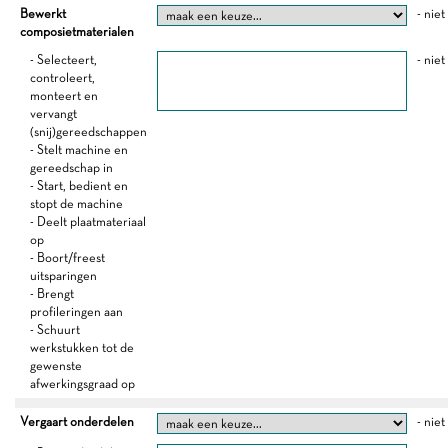
Bewerkt
- niet
composietmaterialen
- Selecteert,
- niet
controleert,
monteert en
vervangt
(snij)gereedschappen
- Stelt machine en
gereedschap in
- Start, bedient en
stopt de machine
- Deelt plaatmateriaal
op
- Boort/freest
uitsparingen
- Brengt
profileringen aan
- Schuurt
werkstukken tot de
gewenste
afwerkingsgraad op
Vergaart onderdelen
- niet