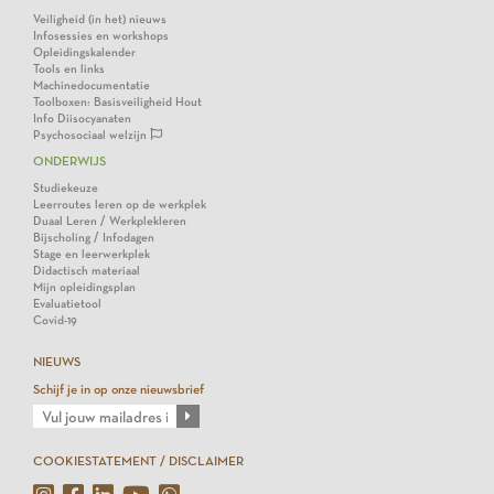
Veiligheid (in het) nieuws
Infosessies en workshops
Opleidingskalender
Tools en links
Machinedocumentatie
Toolboxen: Basisveiligheid Hout
Info Diisocyanaten
Psychosociaal welzijn
ONDERWIJS
Studiekeuze
Leerroutes leren op de werkplek
Duaal Leren / Werkplekleren
Bijscholing / Infodagen
Stage en leerwerkplek
Didactisch materiaal
Mijn opleidingsplan
Evaluatietool
Covid-19
NIEUWS
Schijf je in op onze nieuwsbrief
COOKIESTATEMENT / DISCLAIMER