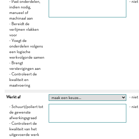
- Past onderdelen,
- niet
indien nodig,
manueel of
machinaal aan
- Bereidt de
verlijmen vlakken
voor
- Voegt de
onderdelen volgens
een logische
werkvolgorde samen
- Brengt
verstevigingen aan
- Controleert de
kwaliteit en
maatvoering
Werkt af
- niet
- Schuurt/poliert tot
- niet
de gewenste
afwerkingsgraad
- Controleert de
kwaliteit van het
uitgevoerde werk