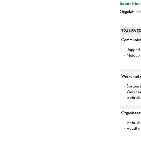
Scoor hier
Opgelet
: in
TRANSVER
Communiceer
- Rapport
- Meldt p
Werkt met oo
- Sorteert
- Werkt 
- Gebruik
Organiseert 
- Gebruikt
- Houdt d