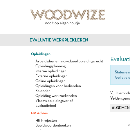
EVALUATIE WERKPLEKLEREN
Opleidingen
Evaluat
Arbeidsdeal en individueel opleidingsrecht
Opleidingsplanning
Interne opleidingen
Status ev
Externe opleidingen
Gelieve d
Online opleidingen
Opleidingen voor bedienden
Kalender
Vul hieronde
Opleiding werkzoekenden
Velden gemar
Vlaams opleidingsverlof
Evaluatietool
ALGEMEN
HR Advies
HR Projecten
n
Beeldwoordenboeken