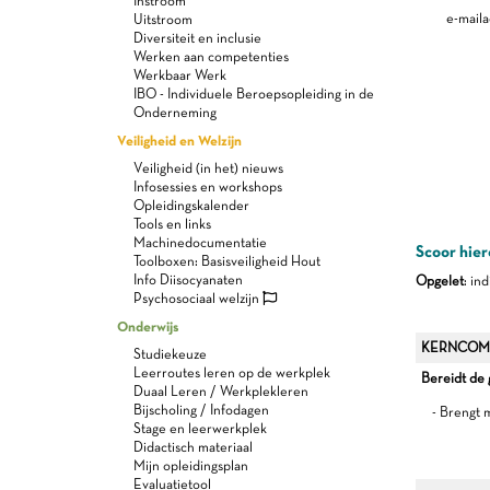
Instroom
e-maila
Uitstroom
Diversiteit en inclusie
Werken aan competenties
Werkbaar Werk
IBO - Individuele Beroepsopleiding in de
Onderneming
Veiligheid en Welzijn
Veiligheid (in het) nieuws
Infosessies en workshops
Opleidingskalender
Tools en links
Machinedocumentatie
Scoor hier
Toolboxen: Basisveiligheid Hout
Info Diisocyanaten
Opgelet
: in
Psychosociaal welzijn
Onderwijs
KERNCOM
Studiekeuze
Leerroutes leren op de werkplek
Bereidt de
Duaal Leren / Werkplekleren
Bijscholing / Infodagen
- Brengt 
Stage en leerwerkplek
Didactisch materiaal
Mijn opleidingsplan
Evaluatietool