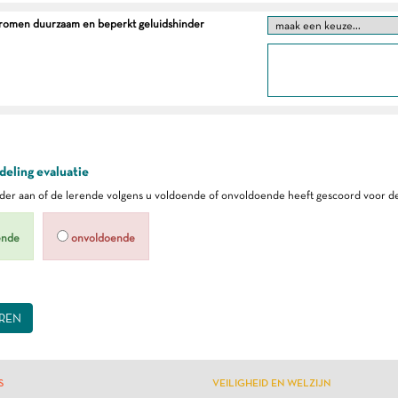
tromen duurzaam en beperkt geluidshinder
eling evaluatie
er aan of de lerende volgens u voldoende of onvoldoende heeft gescoord voor de
ende
onvoldoende
REN
S
VEILIGHEID EN WELZIJN