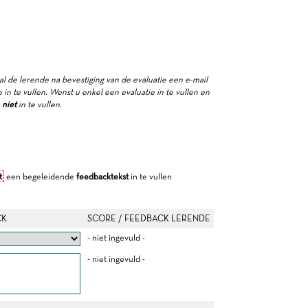
zal de lerende na bevestiging van de evaluatie een e-mail
in te vullen. Wenst u enkel een evaluatie in te vullen en
e
niet
in te vullen.
t
een begeleidende
feedbacktekst
in te vullen
CK
SCORE / FEEDBACK LERENDE
- niet ingevuld -
- niet ingevuld -