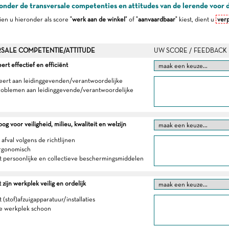
onder de transversale competenties en attitudes van de lerende voor 
dien u hieronder als score "
werk aan de winkel
" of "
aanvaardbaar
" kiest, dient u
verp
SALE COMPETENTIE/ATTITUDE
UW SCORE / FEEDBACK
t effectief en efficiënt
eert aan leidinggevenden/verantwoordelijke
roblemen aan leidinggevende/verantwoordelijke
g voor veiligheid, milieu, kwaliteit en welzijn
 afval volgens de richtlijnen
ergonomisch
t persoonlijke en collectieve beschermingsmiddelen
zijn werkplek veilig en ordelijk
 (stof)afzuigapparatuur/installaties
e werkplek schoon