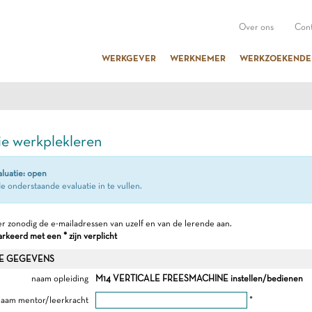
Over ons
Cont
WERKGEVER
WERKNEMER
WERKZOEKENDE
ie werkplekleren
aluatie: open
e onderstaande evaluatie in te vullen.
r zonodig de e-mailadressen van uzelf en van de lerende aan.
keerd met een * zijn verplicht
E GEGEVENS
naam opleiding
M14 VERTICALE FREESMACHINE instellen/bedienen
aam mentor/leerkracht
*