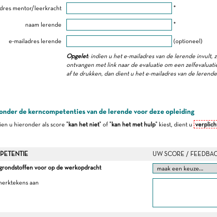
dres mentor/leerkracht
*
naam lerende
*
e-mailadres lerende
(optioneel)
Opgelet
: indien u het e-mailadres van de lerende invult, 
ontvangen met link naar de evaluatie om een zelfevaluatie 
af te drukken, dan dient u het e-mailadres van de lerend
onder de kerncompetenties van de lerende voor deze opleiding
dien u hieronder als score "
kan het niet
" of "
kan het met hulp
" kiest, dient u
verplich
PETENTIE
UW SCORE / FEEDBA
 grondstoffen voor op de werkopdracht
merktekens aan