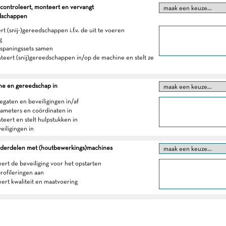
 controleert, monteert en vervangt
edschappen
rt (snij-)gereedschappen i.f.v. de uit te voeren
g
erspaningssets samen
teert (snij)gereedschappen in/op de machine en stelt ze
ne en gereedschap in
regaten en beveiligingen in/af
arameters en coördinaten in
teert en stelt hulpstukken in
veiligingen in
derdelen met (houtbewerkings)machines
eert de beveiliging voor het opstarten
profileringen aan
eert kwaliteit en maatvoering