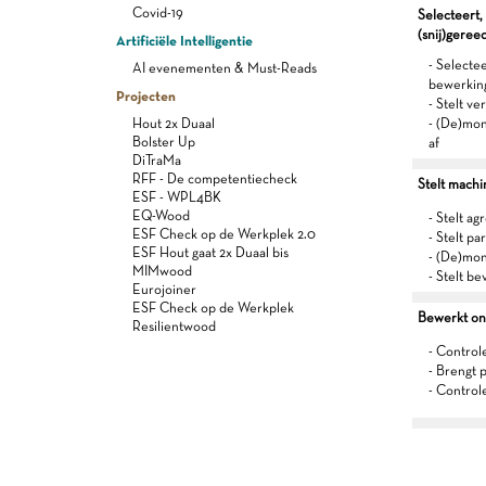
Covid-19
Selecteert,
(snij)gere
Artificiële Intelligentie
- Selectee
AI evenementen & Must-Reads
bewerkin
Projecten
- Stelt v
Hout 2x Duaal
- (De)mon
Bolster Up
af
DiTraMa
RFF - De competentiecheck
Stelt machi
ESF - WPL4BK
EQ-Wood
- Stelt ag
ESF Check op de Werkplek 2.0
- Stelt p
ESF Hout gaat 2x Duaal bis
- (De)mon
MIMwood
- Stelt be
Eurojoiner
ESF Check op de Werkplek
Bewerkt on
Resilientwood
- Control
- Brengt 
- Control