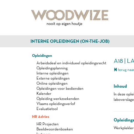
INTERNE OPLEIDINGEN (ON-THE-JOB)
Opleidingen
A18 | 
Arbeidsdeal en individueel opleidingsrecht
Opleidingsplanning
terug naar
Interne opleidingen
Externe opleidingen
Online opleidingen
Inhoud
Opleidingen voor bedienden
Kalender
In deze ople
Opleiding werkzoekenden
laboverslage
Vlaams opleidingsverlof
Evaluatietool
HR Advies
Opleiding
HR Projecten
Werkplekle
Beeldwoordenboeken