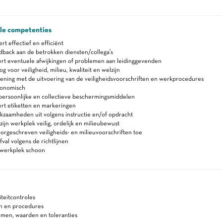
ale competenties
 effectief en efficiënt
back aan de betrokken diensten/collega's
rt eventuele afwijkingen of problemen aan leidinggevenden
 voor veiligheid, milieu, kwaliteit en welzijn
ning met de uitvoering van de veiligheidsvoorschriften en werkprocedures
gonomisch
persoonlijke en collectieve beschermingsmiddelen
rt etiketten en markeringen
zaamheden uit volgens instructie en/of opdracht
zijn werkplek veilig, ordelijk en milieubewust
orgeschreven veiligheids- en milieuvoorschriften toe
fval volgens de richtlijnen
werkplek schoon
iteitcontroles
en en procedures
rmen, waarden en toleranties