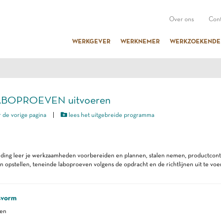
Over ons
Cont
WERKGEVER
WERKNEMER
WERKZOEKENDE
LABOPROEVEN uitvoeren
 de vorige pagina
|
lees het uitgebreide programma
iding leer je werkzaamheden voorbereiden en plannen, stalen nemen, productcontr
n opstellen, teneinde laboproeven volgens de opdracht en de richtlijnen uit te voe
svorm
ren