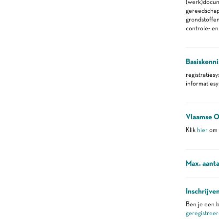
(werk)docu
gereedscha
grondstoffe
controle- e
Basiskenni
registraties
informaties
Vlaamse O
Klik
hier
om m
Max. aanta
Inschrijve
Ben je een b
geregistreer