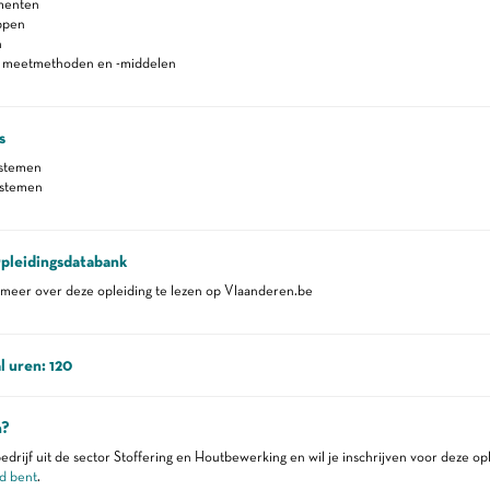
menten
ppen
n
n meetmethoden en -middelen
s
ystemen
ystemen
pleidingsdatabank
eer over deze opleiding te lezen op Vlaanderen.be
l uren: 120
n?
edrijf uit de sector Stoffering en Houtbewerking en wil je inschrijven voor deze op
d bent
.