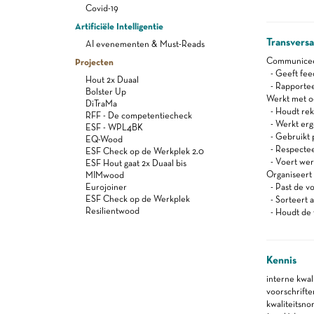
Covid-19
Artificiële Intelligentie
Transvers
AI evenementen & Must-Reads
Communiceert
Projecten
- Geeft feed
Hout 2x Duaal
- Rapportee
Bolster Up
Werkt met oog
DiTraMa
- Houdt reke
RFF - De competentiecheck
- Werkt er
ESF - WPL4BK
- Gebruikt 
EQ-Wood
- Respectee
ESF Check op de Werkplek 2.0
- Voert werk
ESF Hout gaat 2x Duaal bis
Organiseert 
MIMwood
Eurojoiner
- Past de vo
ESF Check op de Werkplek
- Sorteert a
Resilientwood
- Houdt de 
Kennis
interne kwal
voorschrift
kwaliteitsno