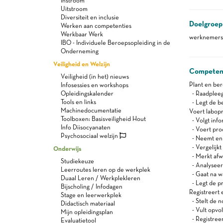
Instroom
Uitstroom
Diversiteit en inclusie
Doelgroep
Werken aan competenties
Werkbaar Werk
werknemers 
IBO - Individuele Beroepsopleiding in de
Onderneming
Veiligheid en Welzijn
Competen
Veiligheid (in het) nieuws
Plant en be
Infosessies en workshops
Opleidingskalender
- Raadpleegt
Tools en links
- Legt de b
Machinedocumentatie
Voert labop
Toolboxen: Basisveiligheid Hout
- Volgt info
Info Diisocyanaten
- Voert prod
Psychosociaal welzijn
- Neemt en l
- Vergelijkt
Onderwijs
- Merkt afw
Studiekeuze
- Analyseer
Leerroutes leren op de werkplek
- Gaat na wa
Duaal Leren / Werkplekleren
- Legt de pr
Bijscholing / Infodagen
Registreert 
Stage en leerwerkplek
- Stelt de n
Didactisch materiaal
- Vult opvo
Mijn opleidingsplan
- Registreert
Evaluatietool