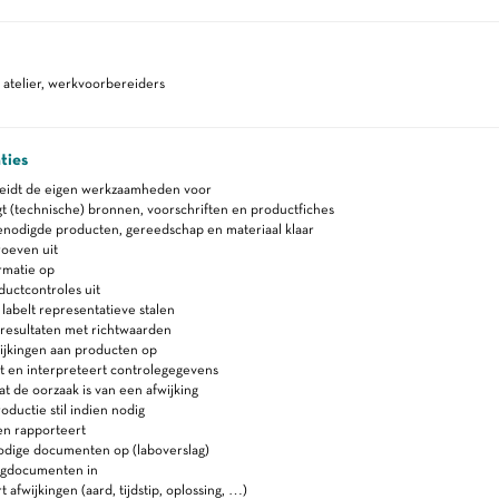
atelier, werkvoorbereiders
ties
reidt de eigen werkzaamheden voor
 (technische) bronnen, voorschriften en productfiches
enodigde producten, gereedschap en materiaal klaar
roeven uit
rmatie op
uctcontroles uit
abelt representatieve stalen
 resultaten met richtwaarden
ijkingen aan producten op
t en interpreteert controlegegevens
t de oorzaak is van een afwijking
oductie stil indien nodig
en rapporteert
odige documenten op (laboverslag)
lgdocumenten in
 afwijkingen (aard, tijdstip, oplossing, …)