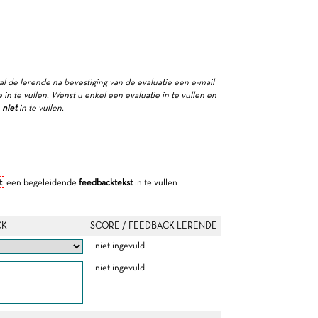
zal de lerende na bevestiging van de evaluatie een e-mail
in te vullen. Wenst u enkel een evaluatie in te vullen en
e
niet
in te vullen.
t
een begeleidende
feedbacktekst
in te vullen
CK
SCORE / FEEDBACK LERENDE
- niet ingevuld -
- niet ingevuld -