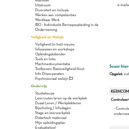
Instroom
e-maila
Uitstroom
Diversiteit en inclusie
Werken aan competenties
Werkbaar Werk
IBO - Individuele Beroepsopleiding in de
Onderneming
Veiligheid en Welzijn
Veiligheid (in het) nieuws
Infosessies en workshops
Opleidingskalender
Tools en links
Machinedocumentatie
Scoor hier
Toolboxen: Basisveiligheid Hout
Info Diisocyanaten
Opgelet
: in
Psychosociaal welzijn
Onderwijs
KERNCOM
Studiekeuze
Leerroutes leren op de werkplek
Controleert
Duaal Leren / Werkplekleren
Bijscholing / Infodagen
- Control
Stage en leerwerkplek
onderneem
Didactisch materiaal
Mijn opleidingsplan
Evaluatietool