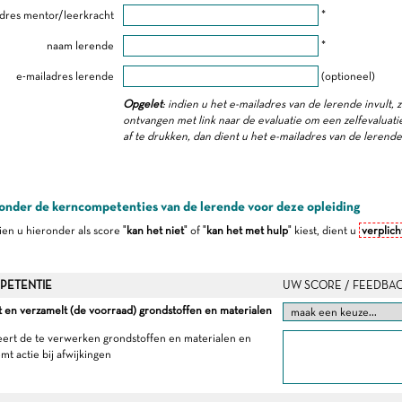
dres mentor/leerkracht
*
naam lerende
*
e-mailadres lerende
(optioneel)
Opgelet
: indien u het e-mailadres van de lerende invult, 
ontvangen met link naar de evaluatie om een zelfevaluatie 
af te drukken, dan dient u het e-mailadres van de lerend
onder de kerncompetenties van de lerende voor deze opleiding
dien u hieronder als score "
kan het niet
" of "
kan het met hulp
" kiest, dient u
verplich
PETENTIE
UW SCORE / FEEDBA
 en verzamelt (de voorraad) grondstoffen en materialen
eert de te verwerken grondstoffen en materialen en
t actie bij afwijkingen