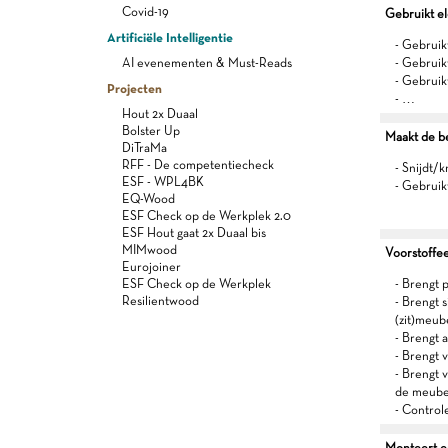
Covid-19
Gebruikt e
Artificiële Intelligentie
- Gebruik
AI evenementen & Must-Reads
- Gebruikt
- Gebruikt
Projecten
- …
Hout 2x Duaal
Bolster Up
Maakt de b
DiTraMa
RFF - De competentiecheck
- Snijdt/k
ESF - WPL4BK
- Gebruik
EQ-Wood
ESF Check op de Werkplek 2.0
ESF Hout gaat 2x Duaal bis
MIMwood
Voorstoffee
Eurojoiner
ESF Check op de Werkplek
- Brengt p
Resilientwood
- Brengt 
(zit)meub
- Brengt 
- Brengt 
- Brengt 
de meubel
- Control
Monteert en 