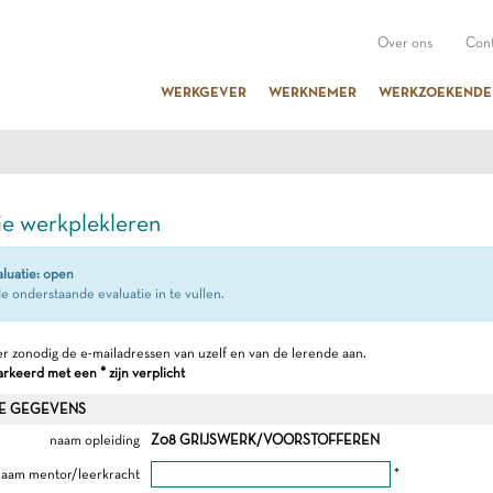
Over ons
Cont
WERKGEVER
WERKNEMER
WERKZOEKENDE
ie werkplekleren
aluatie: open
e onderstaande evaluatie in te vullen.
r zonodig de e-mailadressen van uzelf en van de lerende aan.
keerd met een * zijn verplicht
E GEGEVENS
naam opleiding
Z08 GRIJSWERK/VOORSTOFFEREN
aam mentor/leerkracht
*