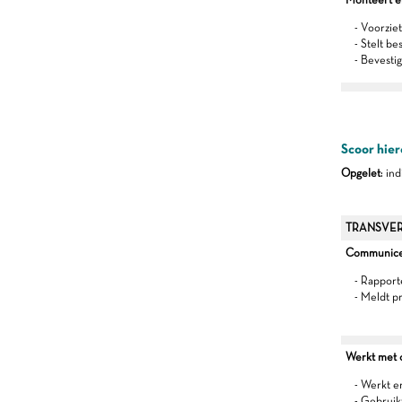
- Voorziet
- Stelt be
- Bevestig
Scoor hier
Opgelet
: in
TRANSVER
Communiceer
- Rapport
- Meldt p
Werkt met oo
- Werkt 
- Gebruik