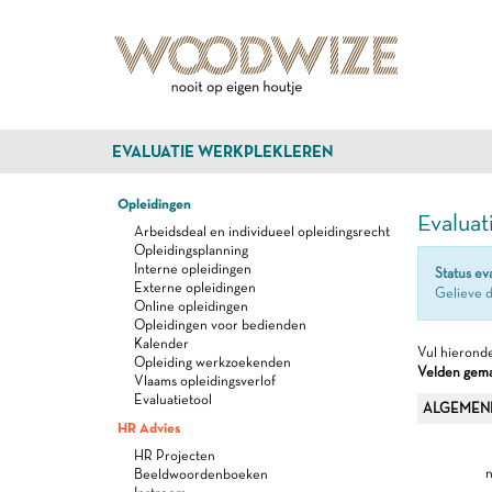
EVALUATIE WERKPLEKLEREN
Opleidingen
Evaluat
Arbeidsdeal en individueel opleidingsrecht
Opleidingsplanning
Interne opleidingen
Status ev
Externe opleidingen
Gelieve d
Online opleidingen
Opleidingen voor bedienden
Kalender
Vul hieronde
Opleiding werkzoekenden
Velden gemar
Vlaams opleidingsverlof
Evaluatietool
ALGEMEN
HR Advies
HR Projecten
n
Beeldwoordenboeken