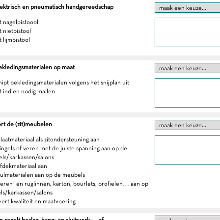
lektrisch en pneumatisch handgereedschap
t nagelpistoool
 nietpistool
 lijmpistool
ekledingsmaterialen op maat
nipt bekledingsmaterialen volgens het snijplan uit
t indien nodig mallen
rt de (zit)meubelen
laatmateriaal als zitondersteuning aan
singels of veren met de juiste spanning aan op de
els/karkassen/salons
afdekmateriaal aan
vulmaterialen aan op de meubels
veren- en ruglinnen, karton, bourlets, profielen… aan op
s/karkassen/salons
eert kwaliteit en maatvoering
regelt beslag, hang- en sluitwerk, ... af