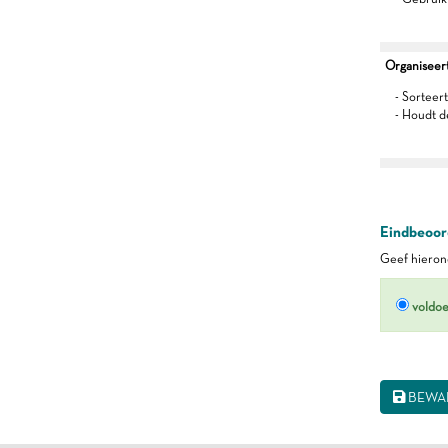
Organiseert 
- Sorteert
- Houdt d
Eindbeoord
Geef hierond
voldo
BEWA