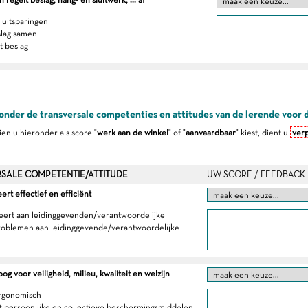
 uitsparingen
slag samen
t beslag
onder de transversale competenties en attitudes van de lerende voor 
dien u hieronder als score "
werk aan de winkel
" of "
aanvaardbaar
" kiest, dient u
verp
SALE COMPETENTIE/ATTITUDE
UW SCORE / FEEDBACK
t effectief en efficiënt
eert aan leidinggevenden/verantwoordelijke
roblemen aan leidinggevende/verantwoordelijke
g voor veiligheid, milieu, kwaliteit en welzijn
ergonomisch
t persoonlijke en collectieve beschermingsmiddelen