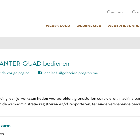
Over ons
Cont
WERKGEVER
WERKNEMER
WERKZOEKENDE
CANTER-QUAD bedienen
 de vorige pagina
|
lees het uitgebreide programma
iding leer je werkzaamheden voorbereiden, grondstoffen controleren, machine ops
en de werkadministratie registreren en/of rapporteren, teneinde verspanende bewe
svorm
ren