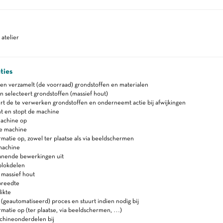
atelier
ties
en verzamelt (de voorraad) grondstoffen en materialen
 selecteert grondstoffen (massief hout)
t de te verwerken grondstoffen en onderneemt actie bij afwijkingen
nt en stopt de machine
machine op
e machine
rmatie op, zowel ter plaatse als via beeldschermen
machine
anende bewerkingen uit
blokdelen
 massief hout
breedte
ikte
(geautomatiseerd) proces en stuurt indien nodig bij
rmatie op (ter plaatse, via beeldschermen, …)
chineonderdelen bij