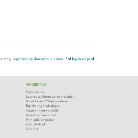
leiding,
registreer je dan eerst als bedrijf
of
log in als je al
ONDERWIJS
Studiekeuze
Leerroutes leren op de werkplek
Duaal Leren / Werkplekleren
Bijscholing / Infodagen
Stage en leerwerkplek
Didactisch materiaal
Mijn opleidingsplan
Evaluatietool
Covid-19