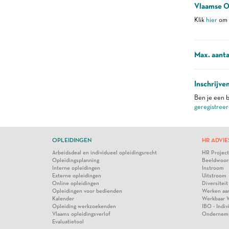
Vlaamse O
Klik
hier
om m
Max. aanta
Inschrijve
Ben je een b
geregistreer
OPLEIDINGEN
HR ADVIE
Arbeidsdeal en individueel opleidingsrecht
HR Projec
Opleidingsplanning
Beeldwoor
Interne opleidingen
Instroom
Externe opleidingen
Uitstroom
Online opleidingen
Diversiteit
Opleidingen voor bedienden
Werken aa
Kalender
Werkbaar 
Opleiding werkzoekenden
IBO - Indi
Vlaams opleidingsverlof
Ondernem
Evaluatietool