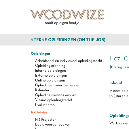
INTERNE OPLEIDINGEN (ON-THE-JOB)
Opleidingen
H07 | 
Arbeidsdeal en individueel opleidingsrecht
Opleidingsplanning
terug naar
Interne opleidingen
Externe opleidingen
Online opleidingen
Inhoud
Opleidingen voor bedienden
Kalender
In deze ople
Opleiding werkzoekenden
(bij)sturen 
Vlaams opleidingsverlof
Evaluatietool
HR Advies
Opleiding
HR Projecten
Werkplekle
Beeldwoordenboeken