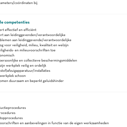
rameters/coördinaten bij
ale competenties
 effectief en efficiënt
rt aan leidinggevenden/verantwoordelijke
blemen aan leidinggevende/verantwoordelijke
 voor veiligheid, milieu, kwaliteit en welzijn
iligheids- en milieuvoorschriften toe
gonomisch
persoonlijke en collectieve beschermingsmiddelen
ijn werkplek veilig en ordelijk
stof)afzuigapparatuur/installaties
werkplek schoon
romen duurzaam en beperkt geluidshinder
ductieprocedures
rocedures
stopprocedures
voorschriften en aanbevelingen in functie van de eigen werkzaamheden