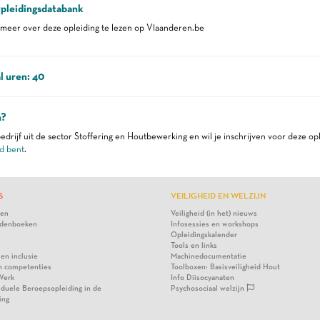
pleidingsdatabank
eer over deze opleiding te lezen op Vlaanderen.be
l uren: 40
n?
edrijf uit de sector Stoffering en Houtbewerking en wil je inschrijven voor deze op
d bent
.
S
VEILIGHEID EN WELZIJN
ten
Veiligheid (in het) nieuws
denboeken
Infosessies en workshops
Opleidingskalender
Tools en links
 en inclusie
Machinedocumentatie
n competenties
Toolboxen: Basisveiligheid Hout
Werk
Info Diisocyanaten
viduele Beroepsopleiding in de
Psychosociaal welzijn
ing