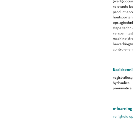
(werk)docu
relevante b
productiepr
houtsoorten
opslagtechn
stapeltechn
verspanings
machine(stra
bewerkings
controle- e
Basiskenni
registraties
hydraulica
pneumatica
e-learning
veiligheid o