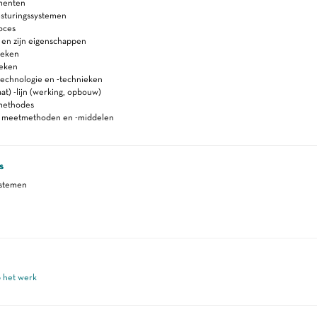
menten
esturingssystemen
oces
 en zijn eigenschappen
ieken
ieken
technologie en -technieken
at) -lijn (werking, opbouw)
methodes
n meetmethoden en -middelen
s
ystemen
p het werk