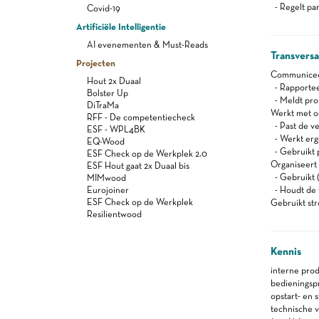
- Regelt pa
Covid-19
Artificiële Intelligentie
AI evenementen & Must-Reads
Transvers
Projecten
Communiceert
Hout 2x Duaal
- Rapportee
Bolster Up
- Meldt pro
DiTraMa
Werkt met oog
RFF - De competentiecheck
- Past de ve
ESF - WPL4BK
- Werkt er
EQ-Wood
- Gebruikt 
ESF Check op de Werkplek 2.0
Organiseert z
ESF Hout gaat 2x Duaal bis
- Gebruikt (
MIMwood
Eurojoiner
- Houdt de 
ESF Check op de Werkplek
Gebruikt st
Resilientwood
Kennis
interne pro
bedieningsp
opstart- en 
technische 