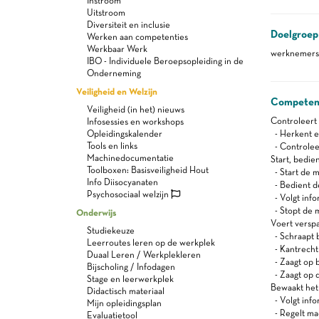
Instroom
Uitstroom
Diversiteit en inclusie
Doelgroep
Werken aan competenties
Werkbaar Werk
werknemers 
IBO - Individuele Beroepsopleiding in de
Onderneming
Veiligheid en Welzijn
Competen
Veiligheid (in het) nieuws
Controleert 
Infosessies en workshops
Opleidingskalender
- Herkent en
Tools en links
- Controleer
Machinedocumentatie
Start, bedie
Toolboxen: Basisveiligheid Hout
- Start de 
Info Diisocyanaten
- Bedient d
Psychosociaal welzijn
- Volgt info
- Stopt de 
Onderwijs
Voert versp
Studiekeuze
- Schraapt 
Leerroutes leren op de werkplek
- Kantrecht
Duaal Leren / Werkplekleren
- Zaagt op 
Bijscholing / Infodagen
- Zaagt op d
Stage en leerwerkplek
Bewaakt het 
Didactisch materiaal
- Volgt info
Mijn opleidingsplan
- Regelt ma
Evaluatietool