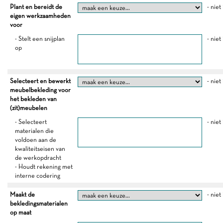
Plant en bereidt de
- niet
eigen werkzaamheden
voor
- Stelt een snijplan
- niet
op
Selecteert en bewerkt
- niet
meubelbekleding voor
het bekleden van
(zit)meubelen
- Selecteert
- niet
materialen die
voldoen aan de
kwaliteitseisen van
de werkopdracht
- Houdt rekening met
interne codering
Maakt de
- niet
bekledingsmaterialen
op maat