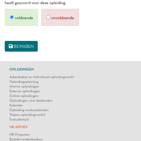
heeft gescoord voor deze opleiding.
voldoende
onvoldoende
BEWAREN
OPLEIDINGEN
Arbeidsdeal en individueel opleidingsrecht
Opleidingsplanning
Interne opleidingen
Externe opleidingen
Online opleidingen
Opleidingen voor bedienden
Kalender
Opleiding werkzoekenden
Vlaams opleidingsverlof
Evaluatietool
HR ADVIES
HR Projecten
Beeldwoordenboeken