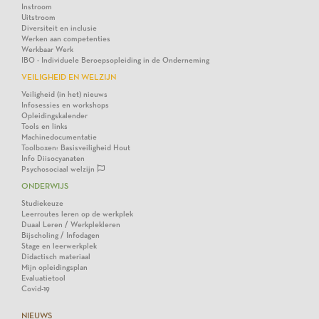
Instroom
Uitstroom
Diversiteit en inclusie
Werken aan competenties
Werkbaar Werk
IBO - Individuele Beroepsopleiding in de Onderneming
VEILIGHEID EN WELZIJN
Veiligheid (in het) nieuws
Infosessies en workshops
Opleidingskalender
Tools en links
Machinedocumentatie
Toolboxen: Basisveiligheid Hout
Info Diisocyanaten
Psychosociaal welzijn
ONDERWIJS
Studiekeuze
Leerroutes leren op de werkplek
Duaal Leren / Werkplekleren
Bijscholing / Infodagen
Stage en leerwerkplek
Didactisch materiaal
Mijn opleidingsplan
Evaluatietool
Covid-19
NIEUWS