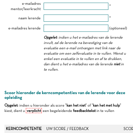
e-mailadres
*
mentor/leerkracht
naam lerende
*
e-mailadres lerende
(optioneel)
Opgelet
: indien u het e-mailadres van de lerende
invult, zal de lerende na bevestiging van de
evaluatie een e-mail ontvangen met link naar de
evaluatie om een zelfevaluatie in te vullen. Wenst u
enkel een evaluatie in te vullen en af te drukken,
dan dient u het e-mailadres van de lerende
niet
in
te vullen.
Scoor hieronder de kerncompetenties van de lerende voor deze
opleiding
Opgelet
: indien u hieronder als score "
kan het niet
" of "
kan het met hulp
"
kiest, dient u
verplicht
een begeleidende
feedbacktekst
in te vullen
KERNCOMPETENTIE
UW SCORE / FEEDBACK
SCOR