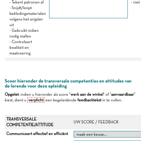
- Tekent patronen af
- niet
- Snijdt/knipt
bekledingsmaterialen
volgens het snijplan
uit
- Gebruikt indien
nodig mallen
- Controleert
kwaliteit en
maatvoering
Scoor hieronder de transversale competenties en attitudes van
de lerende voor deze opleiding
Opgelet
: indien u hieronder als score "
werk aan de winkel
" of "
aanvaardbaar
"
kiest, dient u
verplicht
een begeleidende
feedbacktekst
in te vullen.
TRANSVERSALE
UW SCORE / FEEDBACK
COMPETENTIE/ATTITUDE
Communiceert effectief en efficiënt