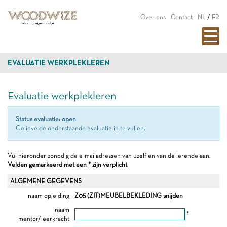
Over ons
Contact
NL
/
FR
EVALUATIE WERKPLEKLEREN
Evaluatie werkplekleren
Status evaluatie: open
Gelieve de onderstaande evaluatie in te vullen.
Vul hieronder zonodig de e-mailadressen van uzelf en van de lerende aan.
Velden gemarkeerd met een * zijn verplicht
ALGEMENE GEGEVENS
naam opleiding
Z05 (ZIT)MEUBELBEKLEDING snijden
naam
*
mentor/leerkracht