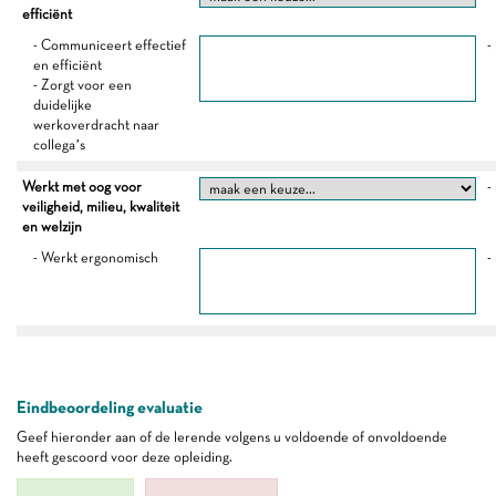
efficiënt
- Communiceert effectief
-
en efficiënt
- Zorgt voor een
duidelijke
werkoverdracht naar
collega’s
Werkt met oog voor
-
veiligheid, milieu, kwaliteit
en welzijn
- Werkt ergonomisch
-
Eindbeoordeling evaluatie
Geef hieronder aan of de lerende volgens u voldoende of onvoldoende
heeft gescoord voor deze opleiding.