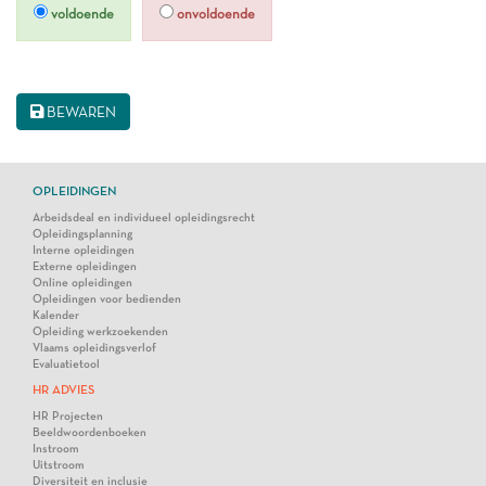
voldoende
onvoldoende
BEWAREN
OPLEIDINGEN
Arbeidsdeal en individueel opleidingsrecht
Opleidingsplanning
Interne opleidingen
Externe opleidingen
Online opleidingen
Opleidingen voor bedienden
Kalender
Opleiding werkzoekenden
Vlaams opleidingsverlof
Evaluatietool
HR ADVIES
HR Projecten
Beeldwoordenboeken
Instroom
Uitstroom
Diversiteit en inclusie