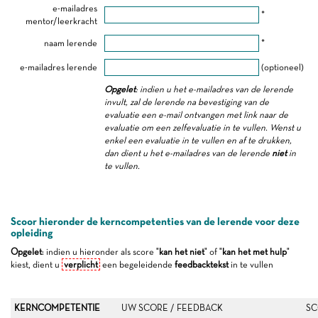
e-mailadres
*
mentor/leerkracht
naam lerende
*
e-mailadres lerende
(optioneel)
Opgelet
: indien u het e-mailadres van de lerende
invult, zal de lerende na bevestiging van de
evaluatie een e-mail ontvangen met link naar de
evaluatie om een zelfevaluatie in te vullen. Wenst u
enkel een evaluatie in te vullen en af te drukken,
dan dient u het e-mailadres van de lerende
niet
in
te vullen.
Scoor hieronder de kerncompetenties van de lerende voor deze
opleiding
Opgelet
: indien u hieronder als score "
kan het niet
" of "
kan het met hulp
"
kiest, dient u
verplicht
een begeleidende
feedbacktekst
in te vullen
KERNCOMPETENTIE
UW SCORE / FEEDBACK
SC