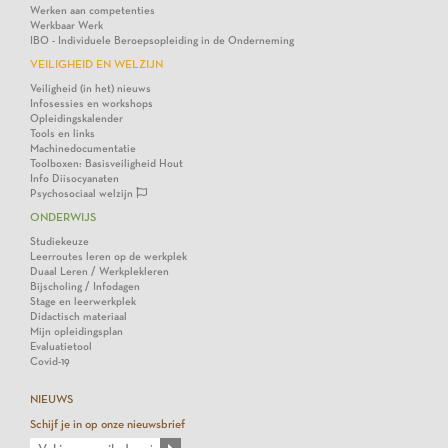
Werken aan competenties
Werkbaar Werk
IBO - Individuele Beroepsopleiding in de Onderneming
VEILIGHEID EN WELZIJN
Veiligheid (in het) nieuws
Infosessies en workshops
Opleidingskalender
Tools en links
Machinedocumentatie
Toolboxen: Basisveiligheid Hout
Info Diisocyanaten
Psychosociaal welzijn
ONDERWIJS
Studiekeuze
Leerroutes leren op de werkplek
Duaal Leren / Werkplekleren
Bijscholing / Infodagen
Stage en leerwerkplek
Didactisch materiaal
Mijn opleidingsplan
Evaluatietool
Covid-19
NIEUWS
Schijf je in op onze nieuwsbrief