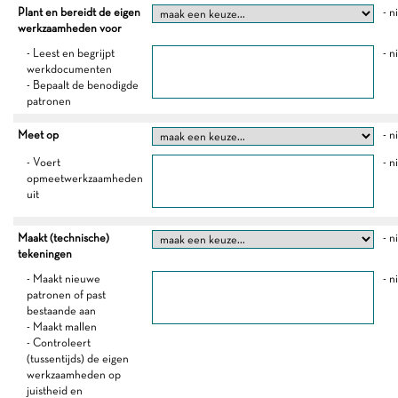
Plant en bereidt de eigen
- n
werkzaamheden voor
- Leest en begrijpt
- n
werkdocumenten
- Bepaalt de benodigde
patronen
Meet op
- n
- Voert
- n
opmeetwerkzaamheden
uit
Maakt (technische)
- n
tekeningen
- Maakt nieuwe
- n
patronen of past
bestaande aan
- Maakt mallen
- Controleert
(tussentijds) de eigen
werkzaamheden op
juistheid en