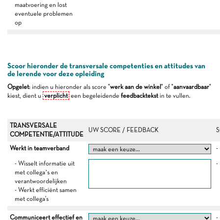
maatvoering en lost
eventuele problemen
op
Scoor hieronder de transversale competenties en attitudes van
de lerende voor deze opleiding
Opgelet
: indien u hieronder als score "
werk aan de winkel
" of "
aanvaardbaar
"
kiest, dient u
verplicht
een begeleidende
feedbacktekst
in te vullen.
TRANSVERSALE
UW SCORE / FEEDBACK
S
COMPETENTIE/ATTITUDE
Werkt in teamverband
-
- Wisselt informatie uit
-
met collega’s en
verantwoordelijken
- Werkt efficiënt samen
met collega's
Communiceert effectief en
-