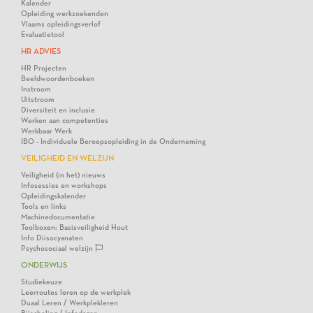
Kalender
Opleiding werkzoekenden
Vlaams opleidingsverlof
Evaluatietool
HR ADVIES
HR Projecten
Beeldwoordenboeken
Instroom
Uitstroom
Diversiteit en inclusie
Werken aan competenties
Werkbaar Werk
IBO - Individuele Beroepsopleiding in de Onderneming
VEILIGHEID EN WELZIJN
Veiligheid (in het) nieuws
Infosessies en workshops
Opleidingskalender
Tools en links
Machinedocumentatie
Toolboxen: Basisveiligheid Hout
Info Diisocyanaten
Psychosociaal welzijn
ONDERWIJS
Studiekeuze
Leerroutes leren op de werkplek
Duaal Leren / Werkplekleren