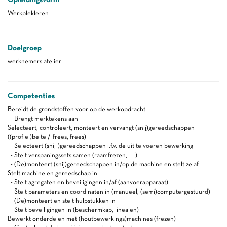
Werkplekleren
Doelgroep
werknemers atelier
Competenties
Bereidt de grondstoffen voor op de werkopdracht
- Brengt merktekens aan
Selecteert, controleert, monteert en vervangt (snij)gereedschappen
((profiel)beitel/-frees, frees)
- Selecteert (snij-)gereedschappen i.f.v. de uit te voeren bewerking
- Stelt verspaningssets samen (raamfrezen, …)
- (De)monteert (snij)gereedschappen in/op de machine en stelt ze af
Stelt machine en gereedschap in
- Stelt agregaten en beveiligingen in/af (aanvoerapparaat)
- Stelt parameters en coördinaten in (manueel, (semi)computergestuurd)
- (De)monteert en stelt hulpstukken in
- Stelt beveiligingen in (beschermkap, linealen)
Bewerkt onderdelen met (houtbewerkings)machines (frezen)