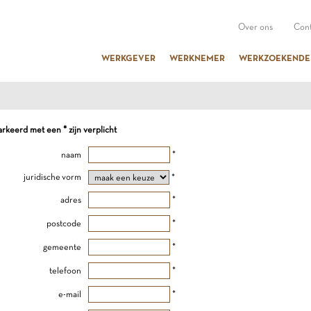
Over ons
Cont
WERKGEVER
WERKNEMER
WERKZOEKENDE
keerd met een * zijn verplicht
naam
*
juridische vorm
*
adres
*
postcode
*
gemeente
*
telefoon
*
e-mail
*