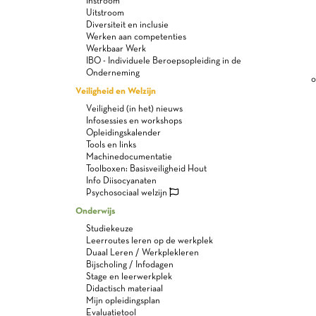
Instroom
Uitstroom
Diversiteit en inclusie
Werken aan competenties
Werkbaar Werk
IBO - Individuele Beroepsopleiding in de
Onderneming
o
Veiligheid en Welzijn
Veiligheid (in het) nieuws
Infosessies en workshops
Opleidingskalender
Tools en links
Machinedocumentatie
Toolboxen: Basisveiligheid Hout
Info Diisocyanaten
Psychosociaal welzijn
Onderwijs
Studiekeuze
Leerroutes leren op de werkplek
Duaal Leren / Werkplekleren
Bijscholing / Infodagen
Stage en leerwerkplek
Didactisch materiaal
Mijn opleidingsplan
Evaluatietool