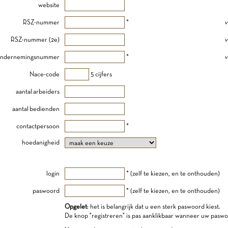
website
RSZ-nummer
*
v
RSZ-nummer (2e)
v
ndernemingsnummer
*
v
Nace-code
5 cijfers
aantal arbeiders
aantal bedienden
contactpersoon
*
hoedanigheid
login
* (zelf te kiezen, en te onthouden)
paswoord
* (zelf te kiezen, en te onthouden)
Opgelet
: het is belangrijk dat u een sterk paswoord kiest.
De knop "registreren" is pas aanklikbaar wanneer uw paswo