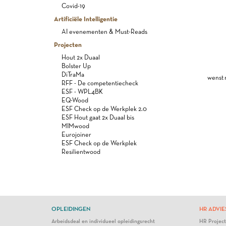
Covid-19
Artificiële Intelligentie
AI evenementen & Must-Reads
Projecten
Hout 2x Duaal
Bolster Up
DiTraMa
wenst 
RFF - De competentiecheck
ESF - WPL4BK
EQ-Wood
ESF Check op de Werkplek 2.0
ESF Hout gaat 2x Duaal bis
MIMwood
Eurojoiner
ESF Check op de Werkplek
Resilientwood
OPLEIDINGEN
HR ADVIE
Arbeidsdeal en individueel opleidingsrecht
HR Projec