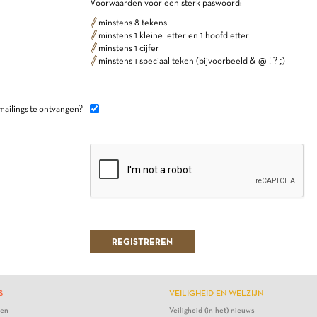
Voorwaarden voor een sterk paswoord:
minstens 8 tekens
minstens 1 kleine letter en 1 hoofdletter
minstens 1 cijfer
minstens 1 speciaal teken (bijvoorbeeld & @ ! ? ;)
mailings te ontvangen?
S
VEILIGHEID EN WELZIJN
ten
Veiligheid (in het) nieuws