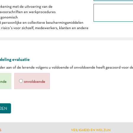
ekening met de uitvoering van de
dsvoorschriften en werkprocedures
ergonomisch
t persoonlijke en collectieve beschermingsmiddelen
t risico’s voor zichzelf, medewerkers, klanten en andere
eling evaluatie
er aan of de lerende volgens u voldoende of onvoldoende heeft gescoord voor de
ende
onvoldoende
REN
S
VEILIGHEID EN WELZIJN