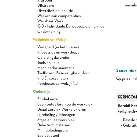
Instroom
e-maila
Uitstroom
Diversiteit en inclusie
Werken aan competenties
Werkbaar Werk
IBO - Individuele Beroepsopleiding in de
Onderneming
Veiligheid en Welzijn
Veiligheid (in het) nieuws
Infosessies en workshops
Opleidingskalender
Tools en links
Machinedocumentatie
Scoor hier
Toolboxen: Basisveiligheid Hout
Info Diisocyanaten
Opgelet
: in
Psychosociaal welzijn
Onderwijs
KERNCOM
Studiekeuze
Leerroutes leren op de werkplek
Bereidt het
Duaal Leren / Werkplekleren
veiligheids
Bijscholing / Infodagen
Stage en leerwerkplek
- Past de 
Didactisch materiaal
- Gebruik
Mijn opleidingsplan
Evaluatietool