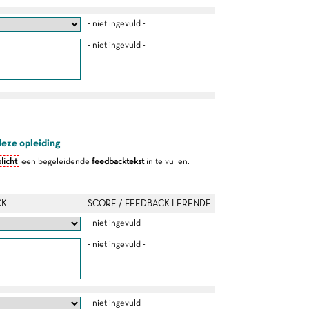
- niet ingevuld -
- niet ingevuld -
deze opleiding
licht
een begeleidende
feedbacktekst
in te vullen.
CK
SCORE / FEEDBACK LERENDE
- niet ingevuld -
- niet ingevuld -
- niet ingevuld -