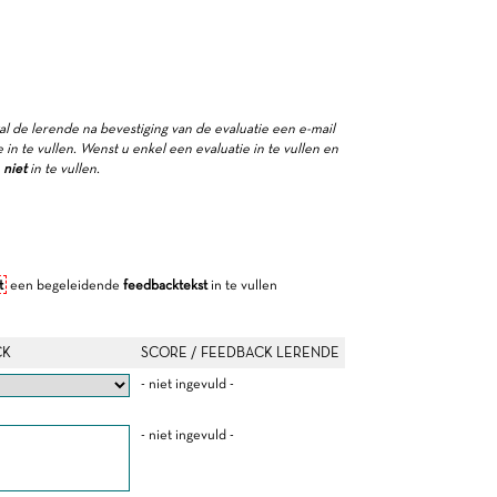
zal de lerende na bevestiging van de evaluatie een e-mail
in te vullen. Wenst u enkel een evaluatie in te vullen en
e
niet
in te vullen.
t
een begeleidende
feedbacktekst
in te vullen
CK
SCORE / FEEDBACK LERENDE
- niet ingevuld -
- niet ingevuld -