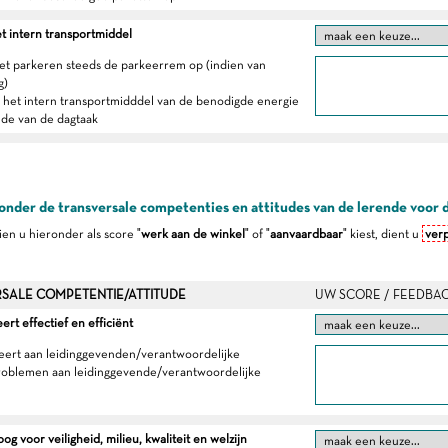
t intern transportmiddel
het parkeren steeds de parkeerrem op (indien van
g)
t het intern transportmidddel van de benodigde energie
inde van de dagtaak
onder de transversale competenties en attitudes van de lerende voor 
dien u hieronder als score "
werk aan de winkel
" of "
aanvaardbaar
" kiest, dient u
verp
SALE COMPETENTIE/ATTITUDE
UW SCORE / FEEDBA
t effectief en efficiënt
eert aan leidinggevenden/verantwoordelijke
roblemen aan leidinggevende/verantwoordelijke
g voor veiligheid, milieu, kwaliteit en welzijn