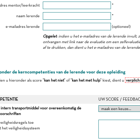
dres mentor/leerkracht
*
naam lerende
*
e-mailadres lerende
(optioneel)
Opgelet
: indien u het e-mailadres van de lerende invult, 
ontvangen met link naar de evaluatie om een zelfevaluatie 
af te drukken, dan dient u het e-mailadres van de lerend
onder de kerncompetenties van de lerende voor deze opleiding
dien u hieronder als score "
kan het niet
" of "
kan het met hulp
" kiest, dient u
verplich
PETENTIE
UW SCORE / FEEDBA
 intern transportmiddel voor overeenkomstig de
voorschriften
veiligheidsregels toe
t het veiligheidssysteem