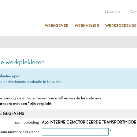
Over ons
Cont
WERKGEVER
WERKNEMER
WERKZOEKENDE
ie werkplekleren
aluatie: open
e onderstaande evaluatie in te vullen.
r zonodig de e-mailadressen van uzelf en van de lerende aan.
keerd met een * zijn verplicht
E GEGEVENS
naam opleiding
A59 INTERNE GEMOTORISEERDE TRANSPORTMIDDEL
aam mentor/leerkracht
*