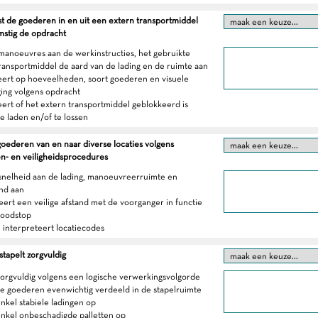
st de goederen in en uit een extern transportmiddel
stig de opdracht
 manoeuvres aan de werkinstructies, het gebruikte
ransportmiddel de aard van de lading en de ruimte aan
eert op hoeveelheden, soort goederen en visuele
ing volgens opdracht
eert of het extern transportmiddel geblokkeerd is
te laden en/of te lossen
goederen van en naar diverse locaties volgens
en- en veiligheidsprocedures
 snelheid aan de lading, manoeuvreerruimte en
nd aan
eert een veilige afstand met de voorganger in functie
noodstop
n interpreteert locatiecodes
stapelt zorgvuldig
 zorgvuldig volgens een logische verwerkingsvolgorde
 de goederen evenwichtig verdeeld in de stapelruimte
nkel stabiele ladingen op
nkel onbeschadigde palletten op