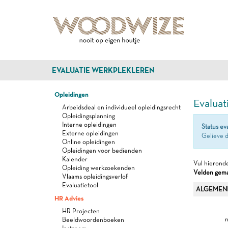
EVALUATIE WERKPLEKLEREN
Opleidingen
Evaluat
Arbeidsdeal en individueel opleidingsrecht
Opleidingsplanning
Interne opleidingen
Status ev
Externe opleidingen
Gelieve d
Online opleidingen
Opleidingen voor bedienden
Kalender
Vul hieronde
Opleiding werkzoekenden
Velden gemar
Vlaams opleidingsverlof
Evaluatietool
ALGEMEN
HR Advies
HR Projecten
n
Beeldwoordenboeken