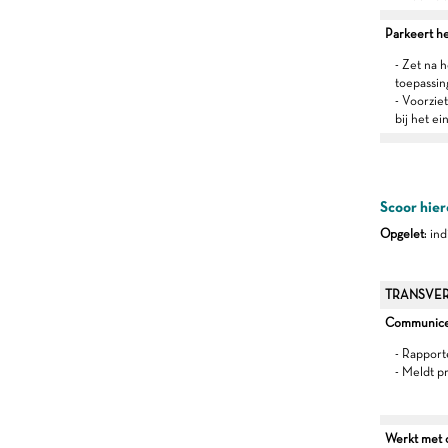
Parkeert he
- Zet na 
toepassin
- Voorzie
bij het e
Scoor hier
Opgelet
: in
TRANSVER
Communiceer
- Rapport
- Meldt p
Werkt met oo