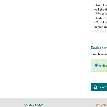
- Houdt r
veilighei
- Werkt 
- Gebruik
- Vermijd
personen
Eindbeoord
Geef hierond
voldo
BEWA
OPLEIDINGEN
HR ADVIE