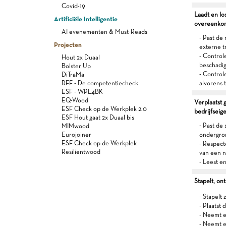
Covid-19
Laadt en lo
Artificiële Intelligentie
overeenkom
AI evenementen & Must-Reads
- Past de
Projecten
externe t
- Control
Hout 2x Duaal
beschadig
Bolster Up
- Control
DiTraMa
RFF - De competentiecheck
alvorens 
ESF - WPL4BK
EQ-Wood
Verplaatst 
ESF Check op de Werkplek 2.0
bedrijfseig
ESF Hout gaat 2x Duaal bis
- Past de
MIMwood
Eurojoiner
ondergro
ESF Check op de Werkplek
- Respect
Resilientwood
van een 
- Leest e
Stapelt, ont
- Stapelt
- Plaatst
- Neemt e
- Neemt e