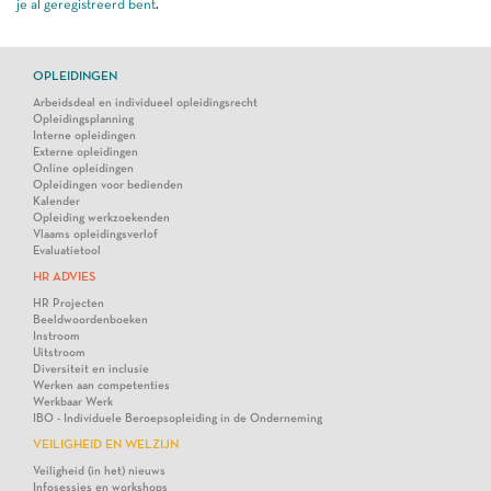
je al geregistreerd bent
.
OPLEIDINGEN
Arbeidsdeal en individueel opleidingsrecht
Opleidingsplanning
Interne opleidingen
Externe opleidingen
Online opleidingen
Opleidingen voor bedienden
Kalender
Opleiding werkzoekenden
Vlaams opleidingsverlof
Evaluatietool
HR ADVIES
HR Projecten
Beeldwoordenboeken
Instroom
Uitstroom
Diversiteit en inclusie
Werken aan competenties
Werkbaar Werk
IBO - Individuele Beroepsopleiding in de Onderneming
VEILIGHEID EN WELZIJN
Veiligheid (in het) nieuws
Infosessies en workshops