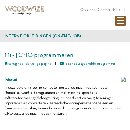
Over ons
Contact
NL
/
FR
INTERNE OPLEIDINGEN (ON-THE-JOB)
M15 | CNC-programmeren
terug naar de vorige pagina
|
lees het uitgebreide programma
Inhoud
In deze opleiding leer je computer gestuurde machines (Computer
Numerical Control) programmeren met machine specifieke
softwaretoepassing (dialoogsturing) en basisfuncties zoals; tekeningen
importeren en converteren, gereedschapscompensatie toepassen en
freesbanen bepalen, teneinde bewerkingsprogramma’s te schrijven om de
CNC-gestuurde machines aan te sturen.