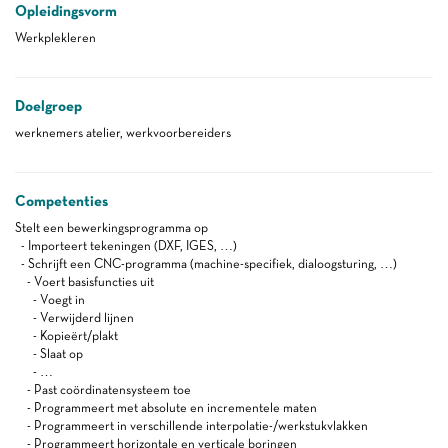
Opleidingsvorm
Werkplekleren
Doelgroep
werknemers atelier, werkvoorbereiders
Competenties
Stelt een bewerkingsprogramma op
- Importeert tekeningen (DXF, IGES, …)
- Schrijft een CNC-programma (machine-specifiek, dialoogsturing, …)
- Voert basisfuncties uit
- Voegt in
- Verwijderd lijnen
- Kopieërt/plakt
- Slaat op
- …
- Past coördinatensysteem toe
- Programmeert met absolute en incrementele maten
- Programmeert in verschillende interpolatie-/werkstukvlakken
- Programmeert horizontale en verticale boringen