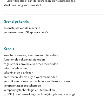
- Geeft feedback aan de betrokken diensten/collega's
Werkt met oog voor kwaliteit
Grondige kennis
assenstelsel van de machine
genereren van CNC-programma’s
Kennis
kwaliteitsnormen, waarden en toleranties
functionele rekenvaardigheden
regels voor conversie van meeteenheden
informatiebronnen
tekening- en planlezen
archiveren i.f.v. de eigen werkzaamheden
gebruik van relevante machine specifieke software
verspaningsgereedschappen
verspaningstechnologie en -technieken
((C)NC) houtbewerkingsmachine(s) (opbouw, werking)