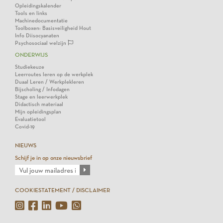
Opleidingskalender
Tools en links
Machinedocumentatie
Toolboxen: Basisveiligheid Hout
Info Diisocyanaten
Psychosociaal welzijn
ONDERWIJS
Studiekeuze
Leerroutes leren op de werkplek
Duaal Leren / Werkplekleren
Bijscholing / Infodagen
Stage en leerwerkplek
Didactisch materiaal
Mijn opleidingsplan
Evaluatietool
Covid-19
NIEUWS
Schijf je in op onze nieuwsbrief
COOKIESTATEMENT / DISCLAIMER