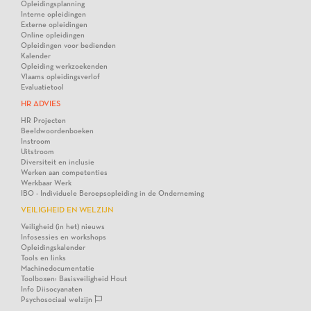
Opleidingsplanning
Interne opleidingen
Externe opleidingen
Online opleidingen
Opleidingen voor bedienden
Kalender
Opleiding werkzoekenden
Vlaams opleidingsverlof
Evaluatietool
HR ADVIES
HR Projecten
Beeldwoordenboeken
Instroom
Uitstroom
Diversiteit en inclusie
Werken aan competenties
Werkbaar Werk
IBO - Individuele Beroepsopleiding in de Onderneming
VEILIGHEID EN WELZIJN
Veiligheid (in het) nieuws
Infosessies en workshops
Opleidingskalender
Tools en links
Machinedocumentatie
Toolboxen: Basisveiligheid Hout
Info Diisocyanaten
Psychosociaal welzijn