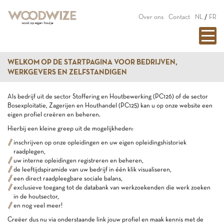
Over ons
Contact
NL
/
FR
WELKOM OP DE STARTPAGINA VOOR BEDRIJVEN,
WERKGEVERS EN ZELFSTANDIGEN
Als bedrijf uit de sector Stoffering en Houtbewerking (PC126) of de sector
Bosexploitatie, Zagerijen en Houthandel (PC125) kan u op onze website een
eigen profiel creëren en beheren.
Hierbij een kleine greep uit de mogelijkheden:
inschrijven op onze opleidingen en uw eigen opleidingshistoriek
raadplegen,
uw interne opleidingen registreren en beheren,
de leeftijdspiramide van uw bedrijf in één klik visualiseren,
een direct raadpleegbare sociale balans,
exclusieve toegang tot de databank van werkzoekenden die werk zoeken
in de houtsector,
en nog veel meer!
Creëer dus nu via onderstaande link jouw profiel en maak kennis met de