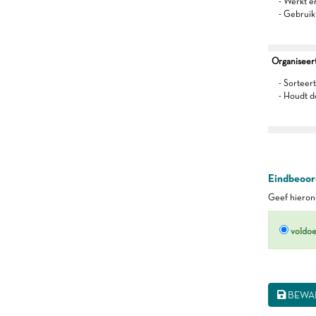
- Werkt 
- Gebruik
Organiseert 
- Sorteert
- Houdt d
Eindbeoord
Geef hierond
voldo
BEWA