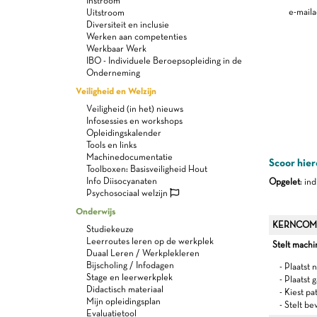
Instroom
e-maila
Uitstroom
Diversiteit en inclusie
Werken aan competenties
Werkbaar Werk
IBO - Individuele Beroepsopleiding in de
Onderneming
Veiligheid en Welzijn
Veiligheid (in het) nieuws
Infosessies en workshops
Opleidingskalender
Tools en links
Machinedocumentatie
Scoor hier
Toolboxen: Basisveiligheid Hout
Info Diisocyanaten
Opgelet
: in
Psychosociaal welzijn
Onderwijs
KERNCOM
Studiekeuze
Leerroutes leren op de werkplek
Stelt machi
Duaal Leren / Werkplekleren
Bijscholing / Infodagen
- Plaatst 
Stage en leerwerkplek
- Plaatst 
Didactisch materiaal
- Kiest p
Mijn opleidingsplan
- Stelt be
Evaluatietool