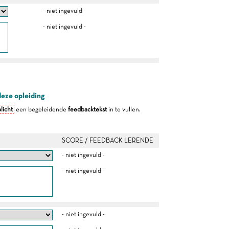
- niet ingevuld -
- niet ingevuld -
deze opleiding
licht
een begeleidende
feedbacktekst
in te vullen.
SCORE / FEEDBACK LERENDE
- niet ingevuld -
- niet ingevuld -
- niet ingevuld -