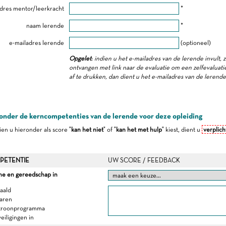
dres mentor/leerkracht
*
naam lerende
*
e-mailadres lerende
(optioneel)
Opgelet
: indien u het e-mailadres van de lerende invult, 
ontvangen met link naar de evaluatie om een zelfevaluatie 
af te drukken, dan dient u het e-mailadres van de lerend
onder de kerncompetenties van de lerende voor deze opleiding
dien u hieronder als score "
kan het niet
" of "
kan het met hulp
" kiest, dient u
verplich
PETENTIE
UW SCORE / FEEDBACK
ne en gereedschap in
naald
garen
atroonprogramma
veiligingen in