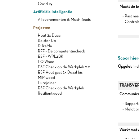
Covid-19
Maakt de b
Artificiële Intelligentie
- Past naa
AI evenementen & Must-Reads
- Control
Projecten
Hout 2x Duaal
Bolster Up
DiTraMa
RFF - De competentiecheck
ESF - WPL4BK
Scoor hier
EQ-Wood
Opgelet
: in
ESF Check op de Werkplek 2.0
ESF Hout gaat 2x Duaal bis
MIMwood
Eurojoiner
TRANSVER
ESF Check op de Werkplek
Resilientwood
Communiceer
- Rapport
- Meldt p
Werkt met oo