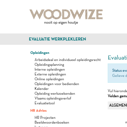
EVALUATIE WERKPLEKLEREN
Opleidingen
Evaluat
Arbeidsdeal en individueel opleidingsrecht
Opleidingsplanning
Interne opleidingen
Status ev
Externe opleidingen
Gelieve d
Online opleidingen
Opleidingen voor bedienden
Kalender
Vul hieronde
Opleiding werkzoekenden
Velden gemar
Vlaams opleidingsverlof
Evaluatietool
ALGEMEN
HR Advies
HR Projecten
n
Beeldwoordenboeken