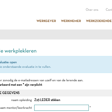
Over ons
Cont
WERKGEVER
WERKNEMER
WERKZOEKENDE
ie werkplekleren
aluatie: open
e onderstaande evaluatie in te vullen.
r zonodig de e-mailadressen van uzelf en van de lerende aan.
keerd met een * zijn verplicht
E GEGEVENS
naam opleiding
Z23 LEDER stikken
aam mentor/leerkracht
*