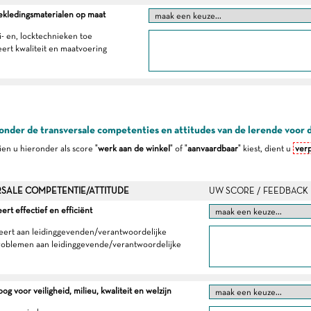
ekledingsmaterialen op maat
i- en, locktechnieken toe
eert kwaliteit en maatvoering
onder de transversale competenties en attitudes van de lerende voor 
dien u hieronder als score "
werk aan de winkel
" of "
aanvaardbaar
" kiest, dient u
verp
SALE COMPETENTIE/ATTITUDE
UW SCORE / FEEDBACK
t effectief en efficiënt
eert aan leidinggevenden/verantwoordelijke
roblemen aan leidinggevende/verantwoordelijke
g voor veiligheid, milieu, kwaliteit en welzijn