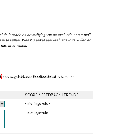
zal de lerende na bevestiging van de evaluatie een e-mail
in te vullen. Wenst u enkel een evaluatie in te vullen en
e
niet
in te vullen.
t
een begeleidende
feedbacktekst
in te vullen
SCORE / FEEDBACK LERENDE
- niet ingevuld -
- niet ingevuld -