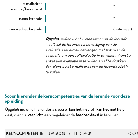
e-mailadres
*
mentor/leerkracht
naam lerende
*
e-mailadres lerende
(optioneel)
Opgelet
: indien u het e-mailadres van de lerende
invult, zal de lerende na bevestiging van de
evaluatie een e-mail ontvangen met link naar de
evaluatie om een zelfevaluatie in te vullen. Wenst u
enkel een evaluatie in te vullen en af te drukken,
dan dient u het e-mailadres van de lerende
niet
in
te vullen.
Scoor hieronder de kerncompetenties van de lerende voor deze
opleiding
Opgelet
: indien u hieronder als score "
kan het niet
" of "
kan het met hulp
"
kiest, dient u
verplicht
een begeleidende
feedbacktekst
in te vullen
KERNCOMPETENTIE
UW SCORE / FEEDBACK
SCOR