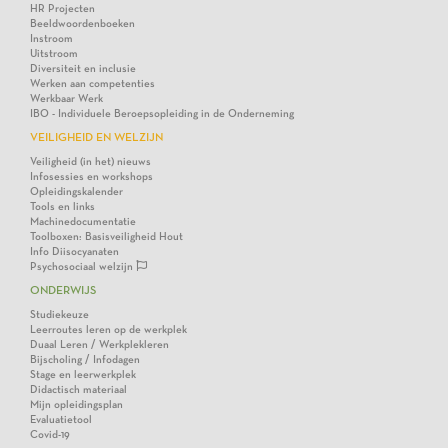
HR Projecten
Beeldwoordenboeken
Instroom
Uitstroom
Diversiteit en inclusie
Werken aan competenties
Werkbaar Werk
IBO - Individuele Beroepsopleiding in de Onderneming
VEILIGHEID EN WELZIJN
Veiligheid (in het) nieuws
Infosessies en workshops
Opleidingskalender
Tools en links
Machinedocumentatie
Toolboxen: Basisveiligheid Hout
Info Diisocyanaten
Psychosociaal welzijn
ONDERWIJS
Studiekeuze
Leerroutes leren op de werkplek
Duaal Leren / Werkplekleren
Bijscholing / Infodagen
Stage en leerwerkplek
Didactisch materiaal
Mijn opleidingsplan
Evaluatietool
Covid-19