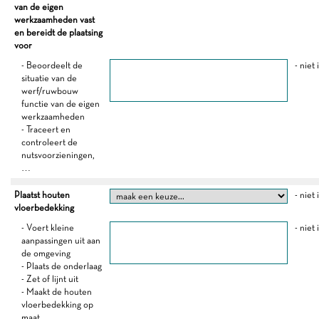
van de eigen
werkzaamheden vast
en bereidt de plaatsing
voor
- Beoordeelt de
- niet
situatie van de
werf/ruwbouw
functie van de eigen
werkzaamheden
- Traceert en
controleert de
nutsvoorzieningen,
…
Plaatst houten
- niet
vloerbedekking
- Voert kleine
- niet
aanpassingen uit aan
de omgeving
- Plaats de onderlaag
- Zet of lijnt uit
- Maakt de houten
vloerbedekking op
maat