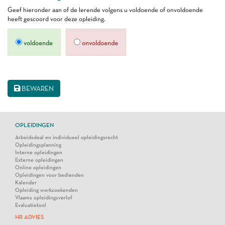
Geef hieronder aan of de lerende volgens u voldoende of onvoldoende
heeft gescoord voor deze opleiding.
voldoende
onvoldoende
BEWAREN
OPLEIDINGEN
Arbeidsdeal en individueel opleidingsrecht
Opleidingsplanning
Interne opleidingen
Externe opleidingen
Online opleidingen
Opleidingen voor bedienden
Kalender
Opleiding werkzoekenden
Vlaams opleidingsverlof
Evaluatietool
HR ADVIES