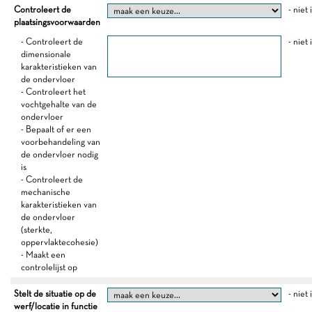
Controleert de
- niet
plaatsingsvoorwaarden
- Controleert de
- niet
dimensionale
karakteristieken van
de ondervloer
- Controleert het
vochtgehalte van de
ondervloer
- Bepaalt of er een
voorbehandeling van
de ondervloer nodig
is
- Controleert de
mechanische
karakteristieken van
de ondervloer
(sterkte,
oppervlaktecohesie)
- Maakt een
controlelijst op
Stelt de situatie op de
- niet
werf/locatie in functie