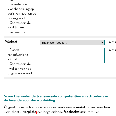
- Bevestigt de
vloerbedekking op
basis van hout op de
ondergrond
- Controleert de
kwaliteit en
maatvoering
Werkt af
- niet
- Plaatst
- niet
randafwerking
- Kit af
- Controleert de
kwaliteit van het
uitgevoerde werk
Scoor hieronder de transversale competenties en attitudes van
de lerende voor deze opleiding
Opgelet
: indien u hieronder als score "
werk aan de winkel
" of "
aanvaardbaar
"
kiest, dient u
verplicht
een begeleidende
feedbacktekst
in te vullen.