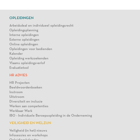
OPLEIDINGEN
Arbeidsdeal en individueel opleidingsrecht
Opleidingsplanning
Interne opleidingen
Externe opleidingen
Online opleidingen
Opleidingen voor bedienden
Kalender
Opleiding werkzoekenden
Vlaams opleidingsverlof
Evaluatietool
HR ADVIES
HR Projecten
Beeldwoordenboeken
Instroom
Uitstroom
Diversiteit en inclusie
Werken aan competenties
Werkbaar Werk
IBO - Individuele Beroepsopleiding in de Onderneming
VEILIGHEID EN WELZIJN
Veiligheid (in het) nieuws
Infosessies en workshops
Opleidingskalender