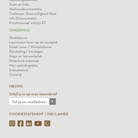
Tools en links
Machinedocumentatie
Toolboxen: Basisveiligheid Hout
Info Diisocyanaten
Psychosociaal welzijn
ONDERWIJS
Studiekeuze
Leerroutes leren op de werkplek
Duaal Leren / Werkplekleren
Bijscholing / Infodagen
Stage en leerwerkplek
Didactisch materiaal
Mijn opleidingsplan
Evaluatietool
Covid-19
NIEUWS
Schijf je in op onze nieuwsbrief
COOKIESTATEMENT / DISCLAIMER