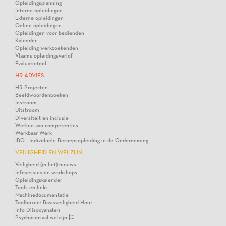
Opleidingsplanning
Interne opleidingen
Externe opleidingen
Online opleidingen
Opleidingen voor bedienden
Kalender
Opleiding werkzoekenden
Vlaams opleidingsverlof
Evaluatietool
HR ADVIES
HR Projecten
Beeldwoordenboeken
Instroom
Uitstroom
Diversiteit en inclusie
Werken aan competenties
Werkbaar Werk
IBO - Individuele Beroepsopleiding in de Onderneming
VEILIGHEID EN WELZIJN
Veiligheid (in het) nieuws
Infosessies en workshops
Opleidingskalender
Tools en links
Machinedocumentatie
Toolboxen: Basisveiligheid Hout
Info Diisocyanaten
Psychosociaal welzijn