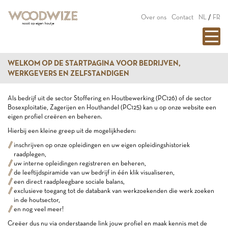
Over ons
Contact
NL
/
FR
WELKOM OP DE STARTPAGINA VOOR BEDRIJVEN,
WERKGEVERS EN ZELFSTANDIGEN
Als bedrijf uit de sector Stoffering en Houtbewerking (PC126) of de sector
Bosexploitatie, Zagerijen en Houthandel (PC125) kan u op onze website een
eigen profiel creëren en beheren.
Hierbij een kleine greep uit de mogelijkheden:
inschrijven op onze opleidingen en uw eigen opleidingshistoriek
raadplegen,
uw interne opleidingen registreren en beheren,
de leeftijdspiramide van uw bedrijf in één klik visualiseren,
een direct raadpleegbare sociale balans,
exclusieve toegang tot de databank van werkzoekenden die werk zoeken
in de houtsector,
en nog veel meer!
Creëer dus nu via onderstaande link jouw profiel en maak kennis met de