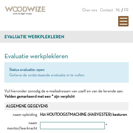
Over ons
Contact
NL
/
FR
EVALUATIE WERKPLEKLEREN
Evaluatie werkplekleren
Status evaluatie: open
Gelieve de onderstaande evaluatie in te vullen.
Vul hieronder zonodig de e-mailadressen van uzelf en van de lerende aan.
Velden gemarkeerd met een * zijn verplicht
ALGEMENE GEGEVENS
naam opleiding
H21 HOUTOOGSTMACHINE (HARVESTER) besturen
naam
*
mentor/leerkracht