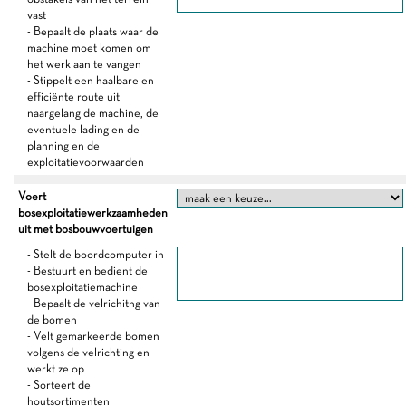
vast
- Bepaalt de plaats waar de
machine moet komen om
het werk aan te vangen
- Stippelt een haalbare en
efficiënte route uit
naargelang de machine, de
eventuele lading en de
planning en de
exploitatievoorwaarden
Voert
bosexploitatiewerkzaamheden
uit met bosbouwvoertuigen
- Stelt de boordcomputer in
- Bestuurt en bedient de
bosexploitatiemachine
- Bepaalt de velrichitng van
de bomen
- Velt gemarkeerde bomen
volgens de velrichting en
werkt ze op
- Sorteert de
houtsortimenten