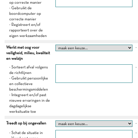
op correcte manier
- Gebruikt de
boordcomputer op
correcte manier
- Registreert en/of
rapporteert over de
eigen werkzaamheden
Werkt met oog voor
-
veiligheid, milieu, kwaliteit
en welzijn
- Sorteert afval volgens
-
de richtlijnen
- Gebruikt persoonlijke
en collectieve
beschermingsmiddelen
- Integreert en/of past
nieuwe ervaringen in de
dagdagelijkse
werksituatie toe
Treedt op bij ongevallen
-
- Schat de situatie in
-