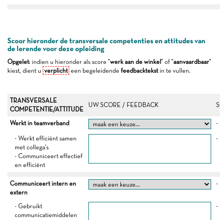
Scoor hieronder de transversale competenties en attitudes van
de lerende voor deze opleiding
Opgelet
: indien u hieronder als score "
werk aan de winkel
" of "
aanvaardbaar
"
kiest, dient u
verplicht
een begeleidende
feedbacktekst
in te vullen.
TRANSVERSALE
UW SCORE / FEEDBACK
S
COMPETENTIE/ATTITUDE
Werkt in teamverband
-
- Werkt efficiënt samen
-
met collega's
- Communiceert effectief
en efficiënt
Communiceert intern en
-
extern
- Gebruikt
-
communicatiemiddelen