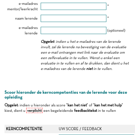
e-mailadres
*
mentor/leerkracht
naam lerende
*
e-mailadres
(optioneel)
lerende
Opgelet
: indien u het e-mailadres van de lerende
invult, zal de lerende na bevestiging van de evaluatie
een e-mail ontvangen met link naar de evaluatie om
een zelfevaluatie in te vullen. Wenst u enkel een
evaluatie in te vullen en af te drukken, dan dient u het
e-mailadres van de lerende
niet
in te vullen.
Scoor hieronder de kerncompetenties van de lerende voor deze
opleiding
Opgelet
: indien u hieronder als score "
kan het niet
" of "
kan het met hulp
"
kiest, dient u
verplicht
een begeleidende
feedbacktekst
in te vullen
KERNCOMPETENTIE
UW SCORE / FEEDBACK