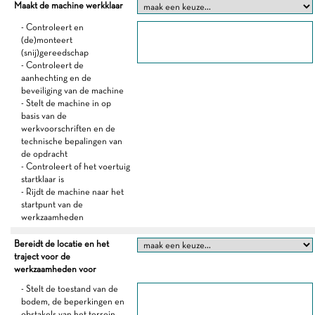
Maakt de machine werkklaar
- Controleert en
(de)monteert
(snij)gereedschap
- Controleert de
aanhechting en de
beveiliging van de machine
- Stelt de machine in op
basis van de
werkvoorschriften en de
technische bepalingen van
de opdracht
- Controleert of het voertuig
startklaar is
- Rijdt de machine naar het
startpunt van de
werkzaamheden
Bereidt de locatie en het
traject voor de
werkzaamheden voor
- Stelt de toestand van de
bodem, de beperkingen en
obstakels van het terrein