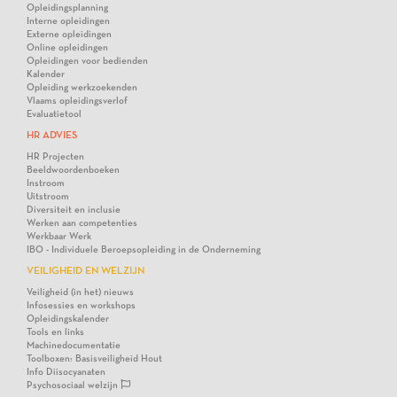
Opleidingsplanning
Interne opleidingen
Externe opleidingen
Online opleidingen
Opleidingen voor bedienden
Kalender
Opleiding werkzoekenden
Vlaams opleidingsverlof
Evaluatietool
HR ADVIES
HR Projecten
Beeldwoordenboeken
Instroom
Uitstroom
Diversiteit en inclusie
Werken aan competenties
Werkbaar Werk
IBO - Individuele Beroepsopleiding in de Onderneming
VEILIGHEID EN WELZIJN
Veiligheid (in het) nieuws
Infosessies en workshops
Opleidingskalender
Tools en links
Machinedocumentatie
Toolboxen: Basisveiligheid Hout
Info Diisocyanaten
Psychosociaal welzijn