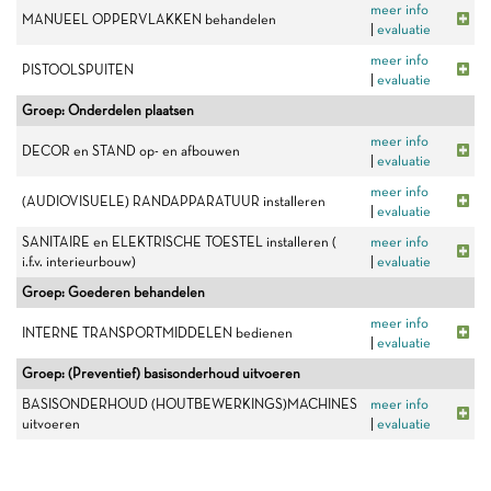
meer info
MANUEEL OPPERVLAKKEN behandelen
|
evaluatie
meer info
PISTOOLSPUITEN
|
evaluatie
Groep: Onderdelen plaatsen
meer info
DECOR en STAND op- en afbouwen
|
evaluatie
meer info
(AUDIOVISUELE) RANDAPPARATUUR installeren
|
evaluatie
SANITAIRE en ELEKTRISCHE TOESTEL installeren (
meer info
i.f.v. interieurbouw)
|
evaluatie
Groep: Goederen behandelen
meer info
INTERNE TRANSPORTMIDDELEN bedienen
|
evaluatie
Groep: (Preventief) basisonderhoud uitvoeren
BASISONDERHOUD (HOUTBEWERKINGS)MACHINES
meer info
uitvoeren
|
evaluatie