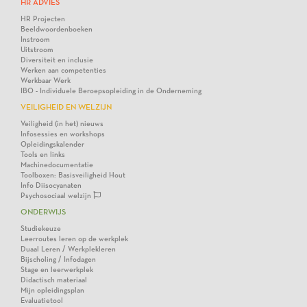
HR ADVIES
HR Projecten
Beeldwoordenboeken
Instroom
Uitstroom
Diversiteit en inclusie
Werken aan competenties
Werkbaar Werk
IBO - Individuele Beroepsopleiding in de Onderneming
VEILIGHEID EN WELZIJN
Veiligheid (in het) nieuws
Infosessies en workshops
Opleidingskalender
Tools en links
Machinedocumentatie
Toolboxen: Basisveiligheid Hout
Info Diisocyanaten
Psychosociaal welzijn
ONDERWIJS
Studiekeuze
Leerroutes leren op de werkplek
Duaal Leren / Werkplekleren
Bijscholing / Infodagen
Stage en leerwerkplek
Didactisch materiaal
Mijn opleidingsplan
Evaluatietool