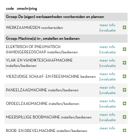
code
omschrijving
Groep: De (eigen) werkzaamheden voorbereiden en plannen
meer info
WERKZAAMHEDEN voorbereiden
|
evaluatie
Groep: Machine(s) in-, omstellen en bedienen
ELEKTRISCH OF PNEUMATISCH
meer info
(HAND)GEREEDSCHAP instellen/bedienen
|
evaluatie
VLAK- EN VANDIKTESCHAAFMACHINE
meer info
instellen/bedienen
|
evaluatie
meer info
VIERZIJDIGE SCHAAF- EN FREESMACHINE bedienen
|
evaluatie
meer info
PANEELZAAGMACHINE instellen/bedienen
|
evaluatie
meer info
OPDEELZAAGMACHINE instellen/bedienen
|
evaluatie
meer info
MEERSPILLIGE BOORMACHINE instellen/bedienen
|
evaluatie
meer info
BOOR- EN DREVELMACHINE instellen/bedienen