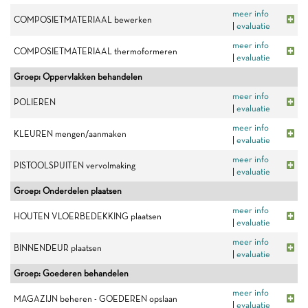
meer info
COMPOSIETMATERIAAL bewerken
|
evaluatie
meer info
COMPOSIETMATERIAAL thermoformeren
|
evaluatie
Groep: Oppervlakken behandelen
meer info
POLIEREN
|
evaluatie
meer info
KLEUREN mengen/aanmaken
|
evaluatie
meer info
PISTOOLSPUITEN vervolmaking
|
evaluatie
Groep: Onderdelen plaatsen
meer info
HOUTEN VLOERBEDEKKING plaatsen
|
evaluatie
meer info
BINNENDEUR plaatsen
|
evaluatie
Groep: Goederen behandelen
meer info
MAGAZIJN beheren - GOEDEREN opslaan
|
evaluatie