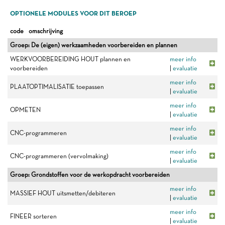
OPTIONELE MODULES VOOR DIT BEROEP
code
omschrijving
Groep: De (eigen) werkzaamheden voorbereiden en plannen
WERKVOORBEREIDING HOUT plannen en
meer info
voorbereiden
|
evaluatie
meer info
PLAATOPTIMALISATIE toepassen
|
evaluatie
meer info
OPMETEN
|
evaluatie
meer info
CNC-programmeren
|
evaluatie
meer info
CNC-programmeren (vervolmaking)
|
evaluatie
Groep: Grondstoffen voor de werkopdracht voorbereiden
meer info
MASSIEF HOUT uitsmetten/debiteren
|
evaluatie
meer info
FINEER sorteren
|
evaluatie