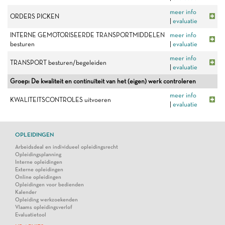
meer info
ORDERS PICKEN
|
evaluatie
INTERNE GEMOTORISEERDE TRANSPORTMIDDELEN
meer info
besturen
|
evaluatie
meer info
TRANSPORT besturen/begeleiden
|
evaluatie
Groep: De kwaliteit en continuïteit van het (eigen) werk controleren
meer info
KWALITEITSCONTROLES uitvoeren
|
evaluatie
OPLEIDINGEN
Arbeidsdeal en individueel opleidingsrecht
Opleidingsplanning
Interne opleidingen
Externe opleidingen
Online opleidingen
Opleidingen voor bedienden
Kalender
Opleiding werkzoekenden
Vlaams opleidingsverlof
Evaluatietool