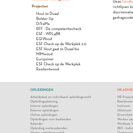
Deze
handle
Projecten
richtlijnen 
discriminati
Hout 2x Duaal
gedragscode
Bolster Up
DiTraMa
RFF - De competentiecheck
ESF - WPL4BK
EQ-Wood
ESF Check op de Werkplek 2.0
ESF Hout gaat 2x Duaal bis
MIMwood
Eurojoiner
ESF Check op de Werkplek
Resilientwood
OPLEIDINGEN
HR ADVIE
Arbeidsdeal en individueel opleidingsrecht
HR Projec
Opleidingsplanning
Beeldwoor
Interne opleidingen
Instroom
Externe opleidingen
Uitstroom
Online opleidingen
Diversiteit
Opleidingen voor bedienden
Werken aa
Kalender
Werkbaar 
Opleiding werkzoekenden
IBO - Indi
Vlaams opleidingsverlof
Ondernem