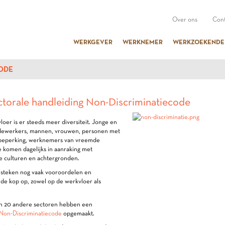
Over ons
Cont
WERKGEVER
WERKNEMER
WERKZOEKENDE
ODE
ctorale handleiding Non-Discriminatiecode
oer is er steeds meer diversiteit. Jonge en
ewerkers, mannen, vrouwen, personen met
beperking, werknemers van vreemde
We komen dagelijks in aanraking met
e culturen en achtergronden.
steken nog vaak vooroordelen en
de kop op, zowel op de werkvloer als
 20 andere sectoren hebben een
 Non-Discriminatiecode
opgemaakt.