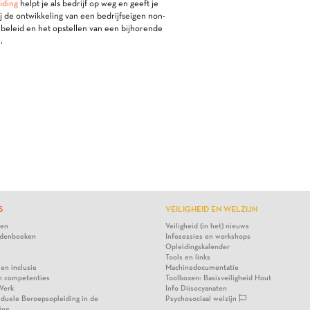
iding
helpt je als bedrijf op weg en geeft je
bij de ontwikkeling van een bedrijfseigen non-
ebeleid en het opstellen van een bijhorende
.
S
VEILIGHEID EN WELZIJN
ten
Veiligheid (in het) nieuws
denboeken
Infosessies en workshops
Opleidingskalender
Tools en links
 en inclusie
Machinedocumentatie
n competenties
Toolboxen: Basisveiligheid Hout
Werk
Info Diisocyanaten
viduele Beroepsopleiding in de
Psychosociaal welzijn
ing