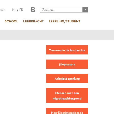
act
NL
/
FR
SCHOOL
LEERKRACHT
LEERLING/STUDENT
Vrouwen in de houtsector
50-plussers
Arbeidsbeperking
Mensen met een
migratieachtergrond
Non-Discriminatiecode