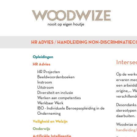
HR ADVIES
HANDLEIDING NON-DISCRIMINATIEC
Opleidingen
Interse
HR Advies
HR Projecten
Op de werkvl
Beeldwoordenboeken
ervaren med
Instroom
een arbeids
Uitstroom
origine,... 
Diversiteit en inclusie
verschillend
Werken aan competenties
Werkbaar Werk
Desondanks 
IBO - Individuele Beroepsopleiding in de
stereotypen 
Onderneming
daarbuiten.
Veiligheid en Welzijn
Woodwize en
Onderwijs
handleiding
Artificiële Intelligentie