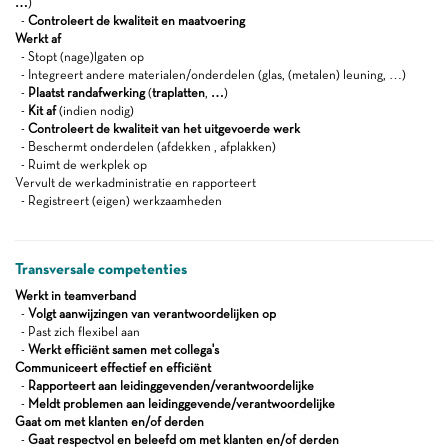
…
)
-
Controleert de kwaliteit en maatvoering
Werkt af
- Stopt (nage)lgaten op
- Integreert andere materialen/onderdelen (glas, (metalen) leuning, …)
-
Plaatst randafwerking
(
traplatten
,
…
)
-
Kit af
(indien nodig)
-
Controleert de kwaliteit van het uitgevoerde werk
- Beschermt onderdelen (afdekken , afplakken)
- Ruimt de werkplek op
Vervult de werkadministratie en rapporteert
- Registreert (eigen) werkzaamheden
Transversale competenties
Werkt in teamverband
-
Volgt aanwijzingen van verantwoordelijken op
- Past zich flexibel aan
-
Werkt efficiënt samen met collega's
Communiceert effectief en efficiënt
-
Rapporteert aan leidinggevenden/verantwoordelijke
-
Meldt problemen aan leidinggevende/verantwoordelijke
Gaat om met klanten en/of derden
-
Gaat respectvol en beleefd om met klanten en/of derden