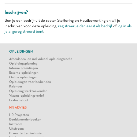
Inschrijven?
Ben je een bedrijf uit de sector Stoffering en Houtbewerking en wil je
inschrijven voor deze opleiding,
registreer je dan eerst als bedrijf
of
log in als
je al geregistreerd bent
.
OPLEIDINGEN
Arbeidsdeal en individueel opleidingsrecht
Opleidingsplanning
Interne opleidingen
Externe opleidingen
Online opleidingen
Opleidingen voor bedienden
Kalender
Opleiding werkzoekenden
Vlaams opleidingsverlof
Evaluatietool
HR ADVIES
HR Projecten
Beeldwoordenboeken
Instroom
Uitstroom
Diversiteit en inclusie