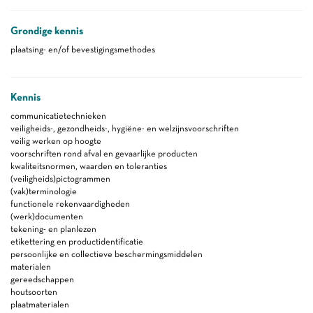
Grondige kennis
plaatsing- en/of bevestigingsmethodes
Kennis
communicatietechnieken
veiligheids-, gezondheids-, hygiëne- en welzijnsvoorschriften
veilig werken op hoogte
voorschriften rond afval en gevaarlijke producten
kwaliteitsnormen, waarden en toleranties
(veiligheids)pictogrammen
(vak)terminologie
functionele rekenvaardigheden
(werk)documenten
tekening- en planlezen
etikettering en productidentificatie
persoonlijke en collectieve beschermingsmiddelen
materialen
gereedschappen
houtsoorten
plaatmaterialen