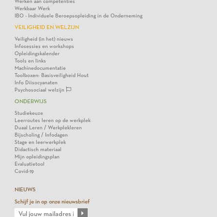
Werken aan competenties
Werkbaar Werk
IBO - Individuele Beroepsopleiding in de Onderneming
VEILIGHEID EN WELZIJN
Veiligheid (in het) nieuws
Infosessies en workshops
Opleidingskalender
Tools en links
Machinedocumentatie
Toolboxen: Basisveiligheid Hout
Info Diisocyanaten
Psychosociaal welzijn
ONDERWIJS
Studiekeuze
Leerroutes leren op de werkplek
Duaal Leren / Werkplekleren
Bijscholing / Infodagen
Stage en leerwerkplek
Didactisch materiaal
Mijn opleidingsplan
Evaluatietool
Covid-19
NIEUWS
Schijf je in op onze nieuwsbrief