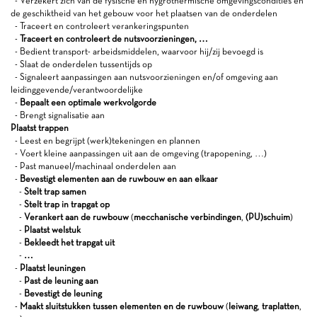
- Verzekert zich van de fysische en hygrothermische omgevingscondities en
de geschiktheid van het gebouw voor het plaatsen van de onderdelen
- Traceert en controleert verankeringspunten
-
Traceert en controleert de nutsvoorzieningen, …
- Bedient transport- arbeidsmiddelen, waarvoor hij/zij bevoegd is
- Slaat de onderdelen tussentijds op
- Signaleert aanpassingen aan nutsvoorzieningen en/of omgeving aan
leidinggevende/verantwoordelijke
-
Bepaalt een optimale werkvolgorde
- Brengt signalisatie aan
Plaatst trappen
- Leest en begrijpt (werk)tekeningen en plannen
- Voert kleine aanpassingen uit aan de omgeving (trapopening, …)
- Past manueel/machinaal onderdelen aan
-
Bevestigt elementen aan de ruwbouw en aan elkaar
-
Stelt trap samen
-
Stelt trap in trapgat op
-
Verankert aan de ruwbouw
(
mecchanische verbindingen
,
(PU)schuim
)
-
Plaatst welstuk
-
Bekleedt het trapgat uit
-
…
-
Plaatst leuningen
-
Past de leuning aan
-
Bevestigt de leuning
-
Maakt sluitstukken tussen elementen en de ruwbouw
(
leiwang
,
traplatten
,