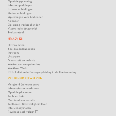
Opleidingsplanning
Interne opleidingen
Externe opleidingen
Online opleidingen
Opleidingen voor bedienden
Kalender
Opleiding werkzoekenden
Vlaams opleidingsverlof
Evaluatietool
HR ADVIES
HR Projecten
Beeldwoordenboeken
Instroom
Uitstroom
Diversiteit en inclusie
Werken aan competenties
Werkbaar Werk
IBO - Individuele Beroepsopleiding in de Onderneming
VEILIGHEID EN WELZIJN
Veiligheid (in het) nieuws
Infosessies en workshops
Opleidingskalender
Tools en links
Machinedocumentatie
Toolboxen: Basisveiligheid Hout
Info Diisocyanaten
Psychosociaal welzijn