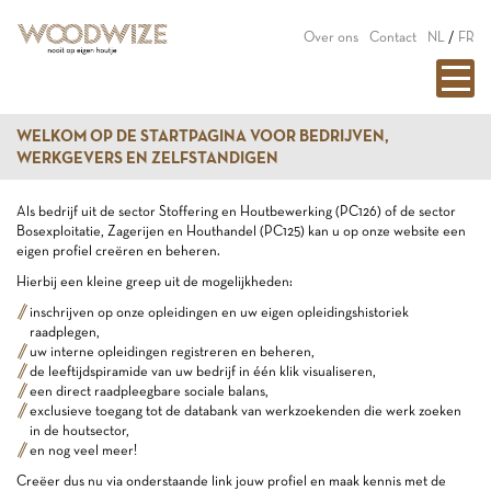
Over ons
Contact
NL
/
FR
WELKOM OP DE STARTPAGINA VOOR BEDRIJVEN,
WERKGEVERS EN ZELFSTANDIGEN
Als bedrijf uit de sector Stoffering en Houtbewerking (PC126) of de sector
Bosexploitatie, Zagerijen en Houthandel (PC125) kan u op onze website een
eigen profiel creëren en beheren.
Hierbij een kleine greep uit de mogelijkheden:
inschrijven op onze opleidingen en uw eigen opleidingshistoriek
raadplegen,
uw interne opleidingen registreren en beheren,
de leeftijdspiramide van uw bedrijf in één klik visualiseren,
een direct raadpleegbare sociale balans,
exclusieve toegang tot de databank van werkzoekenden die werk zoeken
in de houtsector,
en nog veel meer!
Creëer dus nu via onderstaande link jouw profiel en maak kennis met de