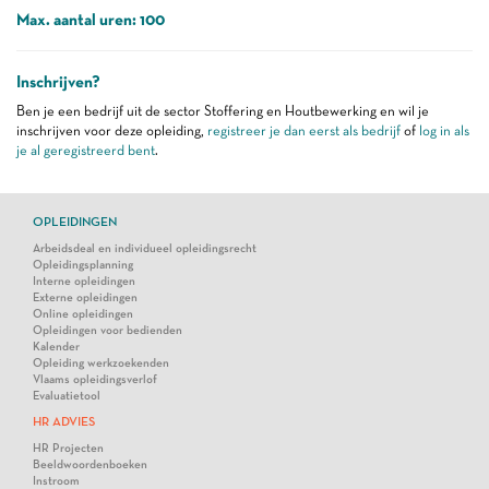
Max. aantal uren: 100
Inschrijven?
Ben je een bedrijf uit de sector Stoffering en Houtbewerking en wil je
inschrijven voor deze opleiding,
registreer je dan eerst als bedrijf
of
log in als
je al geregistreerd bent
.
OPLEIDINGEN
Arbeidsdeal en individueel opleidingsrecht
Opleidingsplanning
Interne opleidingen
Externe opleidingen
Online opleidingen
Opleidingen voor bedienden
Kalender
Opleiding werkzoekenden
Vlaams opleidingsverlof
Evaluatietool
HR ADVIES
HR Projecten
Beeldwoordenboeken
Instroom