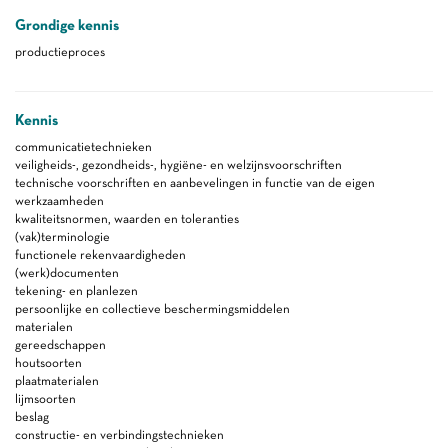
Grondige kennis
productieproces
Kennis
communicatietechnieken
veiligheids-, gezondheids-, hygiëne- en welzijnsvoorschriften
technische voorschriften en aanbevelingen in functie van de eigen
werkzaamheden
kwaliteitsnormen, waarden en toleranties
(vak)terminologie
functionele rekenvaardigheden
(werk)documenten
tekening- en planlezen
persoonlijke en collectieve beschermingsmiddelen
materialen
gereedschappen
houtsoorten
plaatmaterialen
lijmsoorten
beslag
constructie- en verbindingstechnieken