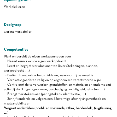
Werkplekleren
Doelgroep
werknemers atelier
Competenties
Plant en bereidt de eigen werkzaamheden voor
- Neemt kennis van de eigen werkopdracht
- Leest en begrijpt werkdocumenten ((werk)tekeningen, plannen,
werkopdracht, …)
- Bedient transport- arbeidsmiddelen, waarvoor hij bevoegd is
- Verplaatst goederen veilig en op ergonomisch verantwoorde wijze
- Controleert de te verwerken grondstoffen en materialen en onderneemt
actie bij afwijkingen (gebreken, beschadiging, vochtigheid, tekorten, …)
- Brengt merktekens aan (paringstekens, identificatie, …)
- Schrijft onderdelen volgens een éénvormige afschrijvingsmethode en
maataanduiding af
Vergaart onderdelen
(
hoofd- en voeteinde
,
zitbak
,
beddenbak
,
(rug)leuning
,
…
)