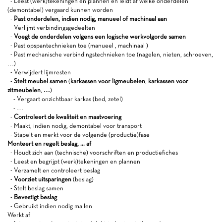
- Leest (werk)tekeningen en plannen en leidt af welke onderdelen
(demontabel) vergaard kunnen worden
-
Past onderdelen, indien nodig, manueel of machinaal aan
- Verlijmt verbindingsgedeelten
-
Voegt de onderdelen volgens een logische werkvolgorde samen
- Past opspantechnieken toe (manueel , machinaal )
- Past mechanische verbindingstechnieken toe (nagelen, nieten, schroeven,
…)
- Verwijdert lijmresten
-
Stelt meubel samen
(
karkassen voor ligmeubelen
,
karkassen voor
zitmeubelen
,
…
)
- Vergaart onzichtbaar karkas (bed, zetel)
- …
-
Controleert de kwaliteit en maatvoering
- Maakt, indien nodig, demontabel voor transport
- Stapelt en merkt voor de volgende (productie)fase
Monteert en regelt beslag, ... af
- Houdt zich aan (technische) voorschriften en productiefiches
- Leest en begrijpt (werk)tekeningen en plannen
- Verzamelt en controleert beslag
-
Voorziet uitsparingen
(beslag)
- Stelt beslag samen
-
Bevestigt beslag
- Gebruikt indien nodig mallen
Werkt af