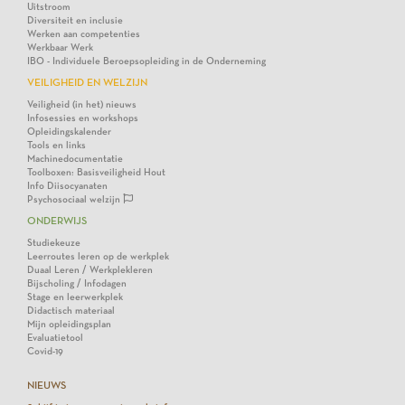
Uitstroom
Diversiteit en inclusie
Werken aan competenties
Werkbaar Werk
IBO - Individuele Beroepsopleiding in de Onderneming
VEILIGHEID EN WELZIJN
Veiligheid (in het) nieuws
Infosessies en workshops
Opleidingskalender
Tools en links
Machinedocumentatie
Toolboxen: Basisveiligheid Hout
Info Diisocyanaten
Psychosociaal welzijn
ONDERWIJS
Studiekeuze
Leerroutes leren op de werkplek
Duaal Leren / Werkplekleren
Bijscholing / Infodagen
Stage en leerwerkplek
Didactisch materiaal
Mijn opleidingsplan
Evaluatietool
Covid-19
NIEUWS