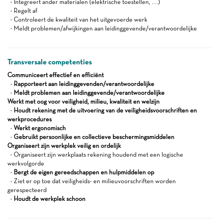
- Integreert ander materialen (elektrische toestellen, …)
- Regelt af
- Controleert de kwaliteit van het uitgevoerde werk
- Meldt problemen/afwijkingen aan leidinggevende/verantwoordelijke
Transversale competenties
Communiceert effectief en efficiënt
-
Rapporteert aan leidinggevenden/verantwoordelijke
-
Meldt problemen aan leidinggevende/verantwoordelijke
Werkt met oog voor veiligheid, milieu, kwaliteit en welzijn
-
Houdt rekening met de uitvoering van de veiligheidsvoorschriften en
werkprocedures
-
Werkt ergonomisch
-
Gebruikt persoonlijke en collectieve beschermingsmiddelen
Organiseert zijn werkplek veilig en ordelijk
- Organiseert zijn werkplaats rekening houdend met een logische
werkvolgorde
-
Bergt de eigen gereedschappen en hulpmiddelen op
- Ziet er op toe dat veiligheids- en milieuvoorschriften worden
gerespecteerd
-
Houdt de werkplek schoon