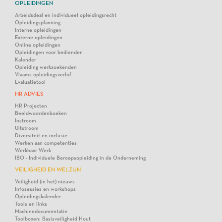
OPLEIDINGEN
Arbeidsdeal en individueel opleidingsrecht
Opleidingsplanning
Interne opleidingen
Externe opleidingen
Online opleidingen
Opleidingen voor bedienden
Kalender
Opleiding werkzoekenden
Vlaams opleidingsverlof
Evaluatietool
HR ADVIES
HR Projecten
Beeldwoordenboeken
Instroom
Uitstroom
Diversiteit en inclusie
Werken aan competenties
Werkbaar Werk
IBO - Individuele Beroepsopleiding in de Onderneming
VEILIGHEID EN WELZIJN
Veiligheid (in het) nieuws
Infosessies en workshops
Opleidingskalender
Tools en links
Machinedocumentatie
Toolboxen: Basisveiligheid Hout