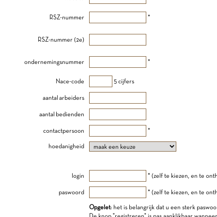
RSZ-nummer
*
RSZ-nummer (2e)
ondernemingsnummer
*
Nace-code
5 cijfers
aantal arbeiders
aantal bedienden
contactpersoon
*
hoedanigheid
login
* (zelf te kiezen, en te on
paswoord
* (zelf te kiezen, en te on
Opgelet
: het is belangrijk dat u een sterk paswoo
De knop "registreren" is pas aanklikbaar wannee