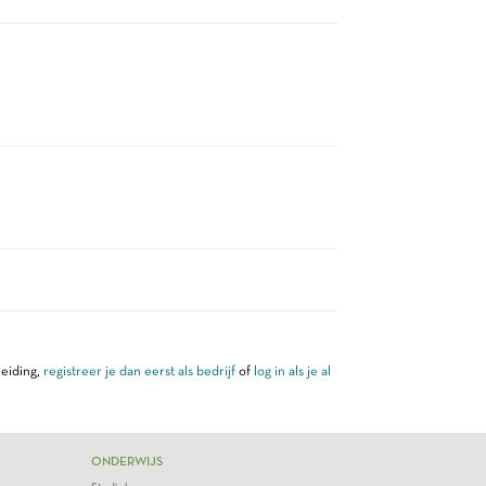
leiding,
registreer je dan eerst als bedrijf
of
log in als je al
ONDERWIJS