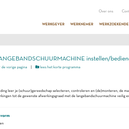
Over ons
Cont
WERKGEVER
WERKNEMER
WERKZOEKENDE
LANGEBANDSCHUURMACHINE instellen/bedien
 de vorige pagina
|
lees het korte programma
iding leer je (schuur)gereedschap selecteren, controleren en (de)monteren, de m
ingen tot de gewenste afwerkingsgraad met de langebandschuurmachine veilig en 
svorm
ren