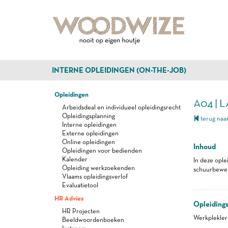
INTERNE OPLEIDINGEN (ON-THE-JOB)
Opleidingen
A04 | 
Arbeidsdeal en individueel opleidingsrecht
Opleidingsplanning
terug naar
Interne opleidingen
Externe opleidingen
Online opleidingen
Inhoud
Opleidingen voor bedienden
Kalender
In deze ople
Opleiding werkzoekenden
schuurbewerk
Vlaams opleidingsverlof
Evaluatietool
HR Advies
Opleiding
HR Projecten
Werkplekle
Beeldwoordenboeken