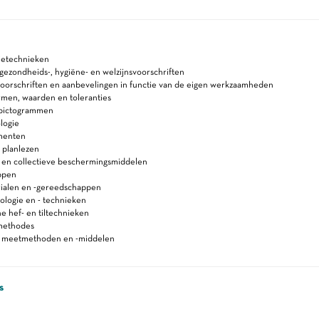
etechnieken
, gezondheids-, hygiëne- en welzijnsvoorschriften
voorschriften en aanbevelingen in functie van de eigen werkzaamheden
rmen, waarden en toleranties
s)pictogrammen
logie
menten
 planlezen
e en collectieve beschermingsmiddelen
ppen
ialen en -gereedschappen
ologie en - technieken
 hef- en tiltechnieken
methodes
n meetmethoden en -middelen
s