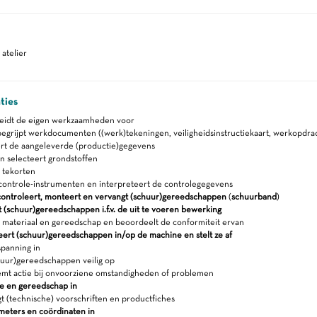
atelier
ties
reidt de eigen werkzaamheden voor
egrijpt werkdocumenten ((werk)tekeningen, veiligheidsinstructiekaart, werkopdra
rt de aangeleverde (productie)gegevens
n selecteert grondstoffen
 tekorten
controle-instrumenten en interpreteert de controlegegevens
 controleert, monteert en vervangt (schuur)gereedschappen
(
schuurband
)
 (schuur)gereedschappen i.f.v. de uit te voeren bewerking
 materiaal en gereedschap en beoordeelt de conformiteit ervan
ert (schuur)gereedschappen in/op de machine en stelt ze af
panning in
huur)gereedschappen veilig op
t actie bij onvoorziene omstandigheden of problemen
ne en gereedschap in
 (technische) voorschriften en productfiches
ameters en coördinaten in