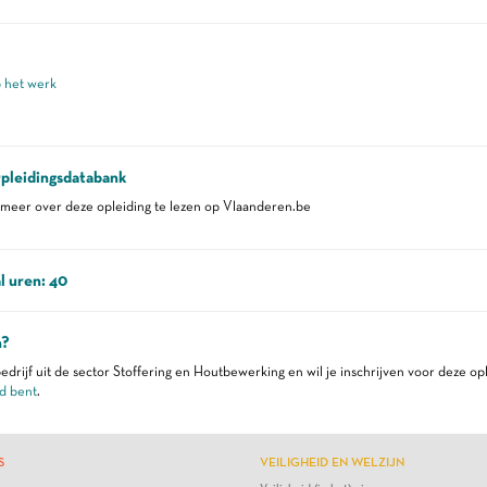
p het werk
pleidingsdatabank
eer over deze opleiding te lezen op Vlaanderen.be
l uren: 40
n?
edrijf uit de sector Stoffering en Houtbewerking en wil je inschrijven voor deze op
d bent
.
S
VEILIGHEID EN WELZIJN