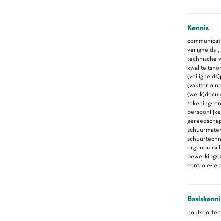
Kennis
communicati
veiligheids-
technische 
kwaliteitsno
(veiligheid
(vak)termino
(werk)docu
tekening- en
persoonlijk
gereedscha
schuurmater
schuurtechn
ergonomische
bewerkings
controle- e
Basiskenni
houtsoorten