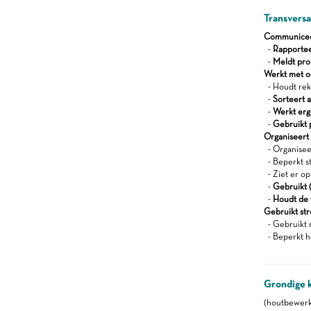
Transvers
Communiceert
-
Rapportee
-
Meldt pro
Werkt met oog
- Houdt reke
-
Sorteert a
-
Werkt er
-
Gebruikt 
Organiseert z
- Organisee
- Beperkt s
- Ziet er op
-
Gebruikt (
-
Houdt de 
Gebruikt st
- Gebruikt 
- Beperkt h
Grondige 
(houtbewerk