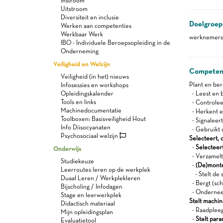
Instroom
Uitstroom
Diversiteit en inclusie
Doelgroep
Werken aan competenties
Werkbaar Werk
werknemers 
IBO - Individuele Beroepsopleiding in de
Onderneming
Veiligheid en Welzijn
Competen
Veiligheid (in het) nieuws
Plant en be
Infosessies en workshops
Opleidingskalender
- Leest en b
Tools en links
- Controlee
Machinedocumentatie
- Herkent e
Toolboxen: Basisveiligheid Hout
- Signaleert
Info Diisocyanaten
- Gebruikt 
Psychosociaal welzijn
Selecteert,
-
Selecteert
Onderwijs
- Verzamelt
Studiekeuze
-
(De)monte
Leerroutes leren op de werkplek
- Stelt de s
Duaal Leren / Werkplekleren
- Bergt (sc
Bijscholing / Infodagen
- Onderneem
Stage en leerwerkplek
Stelt machi
Didactisch materiaal
- Raadpleegt
Mijn opleidingsplan
-
Stelt par
Evaluatietool