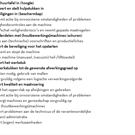
chuurtafel in
(
hoogte
)
ert en stelt hulpstukken in
iligingen in
(
beschermkap
)
t actie bij onvoorziene omstandigheden of problemen
gheidscontroles aan de machine
schat veiligheidsrisico’s en neemt gepaste maatregelen
erdelen met (houtbewerkings)machines
(
schuren
)
 aan (technische) voorschriften en productiefiches
t de beveiliging voor het opstarten
ient en stopt de machine
 machine (manueel, (vacuüm) hef-/lifttoestel)
ert het werkstuk
erkstukken tot de gewenste afwerkingsgraad op
ien nodig, gebruik van mallen
rgvuldig volgens een logische verwerkingsvolgorde
rt kwaliteit en maatvoering
 het oppervlak op afwijkingen en gebreken
t actie bij onvoorziene omstandigheden of problemen
ergt machines en gereedschap zorgvuldig op
e (houtbewerkings)machines
rt problemen aan de technicus of de verantwoordelijke
en) administratie
rt (eigen) werkzaamheden