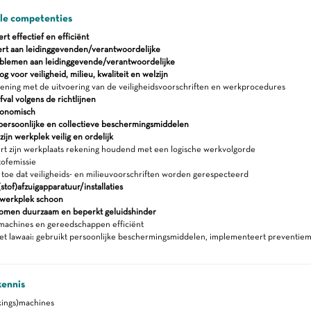
ale competenties
 effectief en efficiënt
rt aan leidinggevenden/verantwoordelijke
blemen aan leidinggevende/verantwoordelijke
 voor veiligheid, milieu, kwaliteit en welzijn
ning met de uitvoering van de veiligheidsvoorschriften en werkprocedures
fval volgens de richtlijnen
gonomisch
persoonlijke en collectieve beschermingsmiddelen
ijn werkplek veilig en ordelijk
rt zijn werkplaats rekening houdend met een logische werkvolgorde
tofemissie
 toe dat veiligheids- en milieuvoorschriften worden gerespecteerd
stof)afzuigapparatuur/installaties
werkplek schoon
romen duurzaam en beperkt geluidshinder
machines en gereedschappen efficiënt
et lawaai: gebruikt persoonlijke beschermingsmiddelen, implementeert preventie
kennis
ings)machines