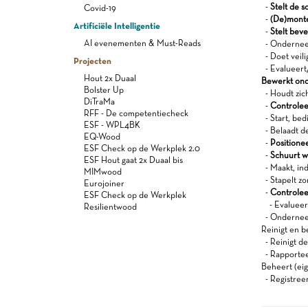
-
Stelt de s
Covid-19
-
(De)monte
Artificiële Intelligentie
-
Stelt beve
AI evenementen & Must-Reads
- Onderneem
- Doet veili
Projecten
- Evalueert/
Hout 2x Duaal
Bewerkt ond
Bolster Up
- Houdt zich
DiTraMa
-
Controleer
RFF - De competentiecheck
- Start, bed
ESF - WPL4BK
- Belaadt de
EQ-Wood
-
Positione
ESF Check op de Werkplek 2.0
-
Schuurt w
ESF Hout gaat 2x Duaal bis
- Maakt, ind
MIMwood
- Stapelt zo
Eurojoiner
-
Controlee
ESF Check op de Werkplek
- Evalueert
Resilientwood
- Onderneem
Reinigt en b
- Reinigt d
- Rapportee
Beheert (eig
- Registree