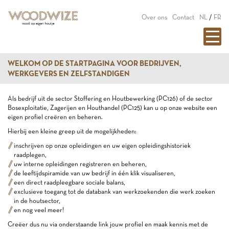
Over ons
Contact
NL
/
FR
WELKOM OP DE STARTPAGINA VOOR BEDRIJVEN,
WERKGEVERS EN ZELFSTANDIGEN
Als bedrijf uit de sector Stoffering en Houtbewerking (PC126) of de sector
Bosexploitatie, Zagerijen en Houthandel (PC125) kan u op onze website een
eigen profiel creëren en beheren.
Hierbij een kleine greep uit de mogelijkheden:
inschrijven op onze opleidingen en uw eigen opleidingshistoriek
raadplegen,
uw interne opleidingen registreren en beheren,
de leeftijdspiramide van uw bedrijf in één klik visualiseren,
een direct raadpleegbare sociale balans,
exclusieve toegang tot de databank van werkzoekenden die werk zoeken
in de houtsector,
en nog veel meer!
Creëer dus nu via onderstaande link jouw profiel en maak kennis met de