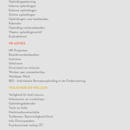
Opleidingsplanning
Interne opleidingen
Externe opleidingen
Online opleidingen
Opleidingen voor bedienden
Kalender
Opleiding werkzoekenden
Vlaams opleidingsverlof
Evaluatietool
HR ADVIES
HR Projecten
Beeldwoordenboeken
Instroom
Uitstroom
Diversiteit en inclusie
Werken aan competenties
Werkbaar Werk
IBO - Individuele Beroepsopleiding in de Onderneming
VEILIGHEID EN WELZIJN
Veiligheid (in het) nieuws
Infosessies en workshops
Opleidingskalender
Tools en links
Machinedocumentatie
Toolboxen: Basisveiligheid Hout
Info Diisocyanaten
Psychosociaal welzijn