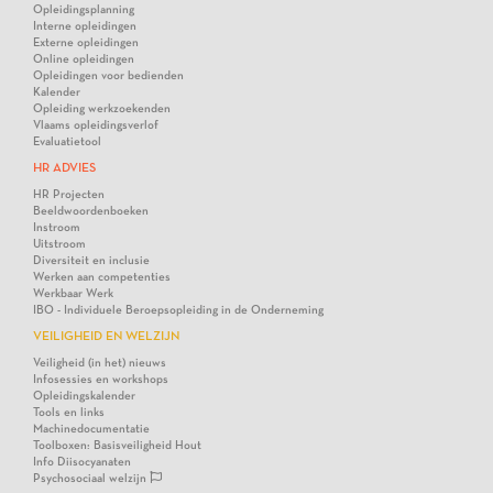
Opleidingsplanning
Interne opleidingen
Externe opleidingen
Online opleidingen
Opleidingen voor bedienden
Kalender
Opleiding werkzoekenden
Vlaams opleidingsverlof
Evaluatietool
HR ADVIES
HR Projecten
Beeldwoordenboeken
Instroom
Uitstroom
Diversiteit en inclusie
Werken aan competenties
Werkbaar Werk
IBO - Individuele Beroepsopleiding in de Onderneming
VEILIGHEID EN WELZIJN
Veiligheid (in het) nieuws
Infosessies en workshops
Opleidingskalender
Tools en links
Machinedocumentatie
Toolboxen: Basisveiligheid Hout
Info Diisocyanaten
Psychosociaal welzijn