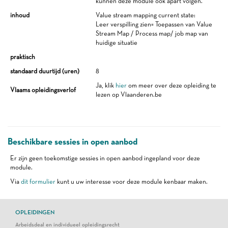
kunnen deze module ook apart volgen.
inhoud
Value stream mapping current state:
Leer verspilling zien= Toepassen van Value
Stream Map / Process map/ job map van
huidige situatie
praktisch
standaard duurtijd (uren)
8
Ja, klik
hier
om meer over deze opleiding te
Vlaams opleidingsverlof
lezen op Vlaanderen.be
Beschikbare sessies in open aanbod
Er zijn geen toekomstige sessies in open aanbod ingepland voor deze
module.
Via
dit formulier
kunt u uw interesse voor deze module kenbaar maken.
OPLEIDINGEN
Arbeidsdeal en individueel opleidingsrecht