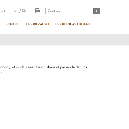
act
NL
/
FR
SCHOOL
LEERKRACHT
LEERLING/STUDENT
e school), of vindt u geen beschikbare of passende datums
n.