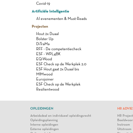
Covid-19
Artificiële Intelligentie
AI evenementen & Must-Reads
Projecten
Hout 2x Duaal
Bolster Up
DiTraMa
RFF - De competentiecheck
ESF - WPL4BK
EQ-Wood
ESF Check op de Werkplek 2.0
ESF Hout gaat 2x Duaal bis
MIMwood
Eurojoiner
ESF Check op de Werkplek
Resilientwood
OPLEIDINGEN
HR ADVIE
Arbeidsdeal en individueel opleidingsrecht
HR Projec
Opleidingsplanning
Beeldwoor
Interne opleidingen
Instroom
Externe opleidingen
Uitstroom