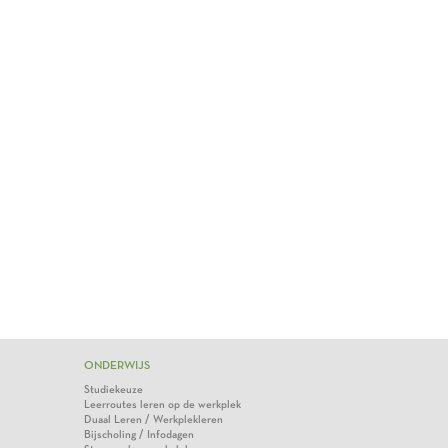
ONDERWIJS
Studiekeuze
Leerroutes leren op de werkplek
Duaal Leren / Werkplekleren
Bijscholing / Infodagen