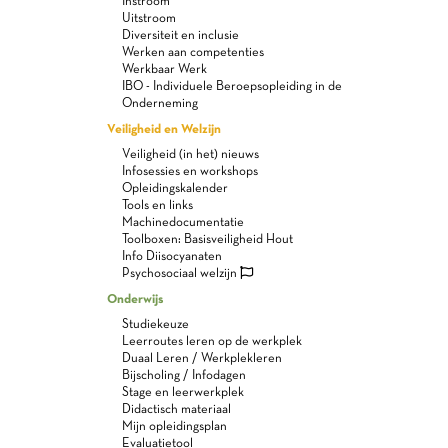
Instroom
Uitstroom
Diversiteit en inclusie
Werken aan competenties
Werkbaar Werk
IBO - Individuele Beroepsopleiding in de
Onderneming
Veiligheid en Welzijn
Veiligheid (in het) nieuws
Infosessies en workshops
Opleidingskalender
Tools en links
Machinedocumentatie
Toolboxen: Basisveiligheid Hout
Info Diisocyanaten
Psychosociaal welzijn
Onderwijs
Studiekeuze
Leerroutes leren op de werkplek
Duaal Leren / Werkplekleren
Bijscholing / Infodagen
Stage en leerwerkplek
Didactisch materiaal
Mijn opleidingsplan
Evaluatietool