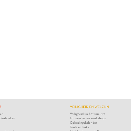
S
VEILIGHEID EN WELZIJN
ten
Veiligheid (in het) nieuws
denboeken
Infosessies en workshops
Opleidingskalender
Tools en links