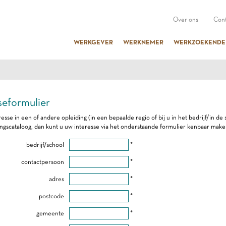
Over ons
Cont
WERKGEVER
WERKNEMER
WERKZOEKENDE
seformulier
resse in een of andere opleiding (in een bepaalde regio of bij u in het bedrijf/in d
ingscataloog, dan kunt u uw interesse via het onderstaande formulier kenbaar make
bedrijf/school
*
contactpersoon
*
adres
*
postcode
*
gemeente
*