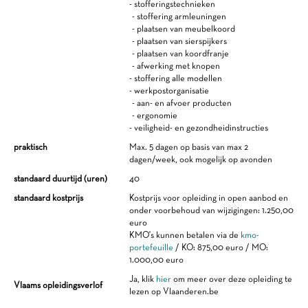
- stofferingstechnieken
- stoffering armleuningen
- plaatsen van meubelkoord
- plaatsen van sierspijkers
- plaatsen van koordfranje
- afwerking met knopen
- stoffering alle modellen
- werkpostorganisatie
- aan- en afvoer producten
- ergonomie
- veiligheid- en gezondheidinstructies
praktisch
Max. 5 dagen op basis van max 2
dagen/week, ook mogelijk op avonden
standaard duurtijd (uren)
40
standaard kostprijs
Kostprijs voor opleiding in open aanbod en
onder voorbehoud van wijzigingen: 1.250,00
euro
KMO's kunnen betalen via de
kmo-
portefeuille
/ KO: 875,00 euro / MO:
1.000,00 euro
Ja, klik
hier
om meer over deze opleiding te
Vlaams opleidingsverlof
lezen op Vlaanderen.be