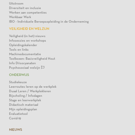
Uitstroom
Diversiteit en inclusie
Werken aan competenties
Werkbaar Werk
IBO - Individuele Beroepsopleiding in de Onderneming
VEILIGHEID EN WELZIJN
Veiligheid (in het) nieuws
Infosessies en workshops
Opleidingskalender
Tools en links
Machinedocumentatie
Toolboxen: Basisveiligheid Hout
Info Diisocyanaten
Psychosociaal welzijn
ONDERWIJS
Studiekeuze
Leerroutes leren op de werkplek
Duaal Leren / Werkplekleren
Bijscholing / Infodagen
Stage en leerwerkplek
Didactisch materiaal
Mijn opleidingsplan
Evaluatietool
Covid-19
NIEUWS