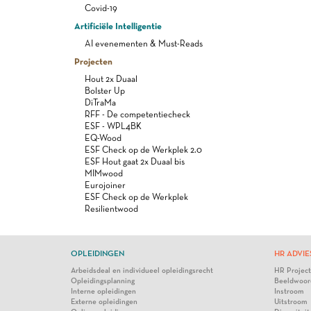
Covid-19
Artificiële Intelligentie
AI evenementen & Must-Reads
Projecten
Hout 2x Duaal
Bolster Up
DiTraMa
RFF - De competentiecheck
ESF - WPL4BK
EQ-Wood
ESF Check op de Werkplek 2.0
ESF Hout gaat 2x Duaal bis
MIMwood
Eurojoiner
ESF Check op de Werkplek
Resilientwood
OPLEIDINGEN
HR ADVIE
Arbeidsdeal en individueel opleidingsrecht
HR Projec
Opleidingsplanning
Beeldwoor
Interne opleidingen
Instroom
Externe opleidingen
Uitstroom