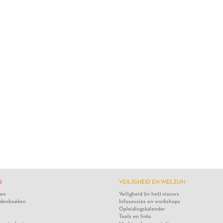
S
VEILIGHEID EN WELZIJN
ten
Veiligheid (in het) nieuws
denboeken
Infosessies en workshops
Opleidingskalender
Tools en links