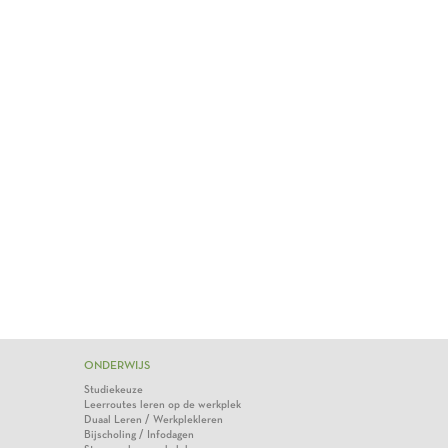
ONDERWIJS
Studiekeuze
Leerroutes leren op de werkplek
Duaal Leren / Werkplekleren
Bijscholing / Infodagen