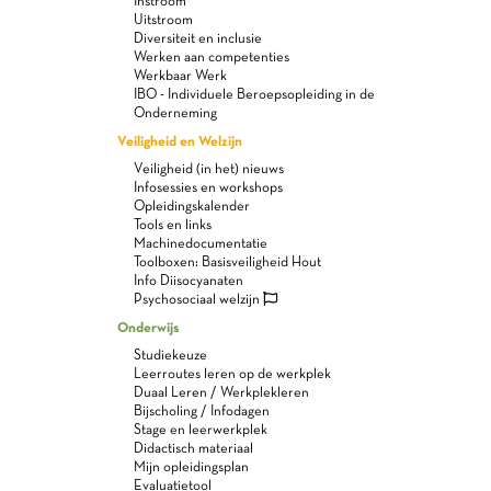
Instroom
Uitstroom
Diversiteit en inclusie
Werken aan competenties
Werkbaar Werk
IBO - Individuele Beroepsopleiding in de
Onderneming
Veiligheid en Welzijn
Veiligheid (in het) nieuws
Infosessies en workshops
Opleidingskalender
Tools en links
Machinedocumentatie
Toolboxen: Basisveiligheid Hout
Info Diisocyanaten
Psychosociaal welzijn
Onderwijs
Studiekeuze
Leerroutes leren op de werkplek
Duaal Leren / Werkplekleren
Bijscholing / Infodagen
Stage en leerwerkplek
Didactisch materiaal
Mijn opleidingsplan
Evaluatietool