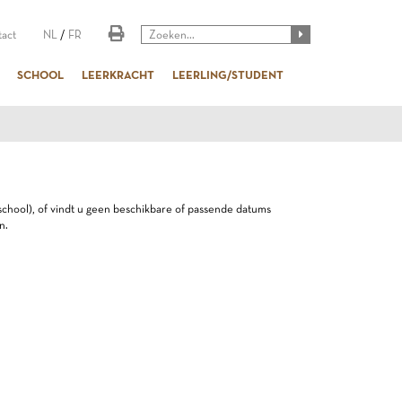
act
NL
/
FR
SCHOOL
LEERKRACHT
LEERLING/STUDENT
e school), of vindt u geen beschikbare of passende datums
n.