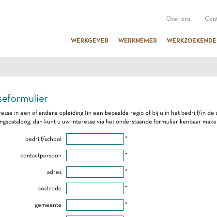
Over ons
Cont
WERKGEVER
WERKNEMER
WERKZOEKENDE
seformulier
resse in een of andere opleiding (in een bepaalde regio of bij u in het bedrijf/in d
ingscataloog, dan kunt u uw interesse via het onderstaande formulier kenbaar make
bedrijf/school
*
contactpersoon
*
adres
*
postcode
*
gemeente
*