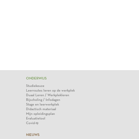
ONDERWIJS
Studiekeuze
Leerroutes leren op de werkplek
Duaal Leren / Werkplekleren
Bijscholing / Infodagen
Stage en leerwerkplek
Didactisch materiaal
Mijn opleidingsplan
Evaluatietool
Covid-19
NIEUWS