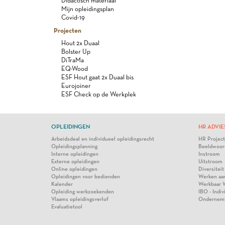
Didactisch materiaal
Mijn opleidingsplan
Covid-19
Projecten
Hout 2x Duaal
Bolster Up
DiTraMa
EQ-Wood
ESF Hout gaat 2x Duaal bis
Eurojoiner
ESF Check op de Werkplek
OPLEIDINGEN
HR ADVIE
Arbeidsdeal en individueel opleidingsrecht
HR Projec
Opleidingsplanning
Beeldwoor
Interne opleidingen
Instroom
Externe opleidingen
Uitstroom
Online opleidingen
Diversiteit
Opleidingen voor bedienden
Werken aa
Kalender
Werkbaar 
Opleiding werkzoekenden
IBO - Indi
Vlaams opleidingsverlof
Ondernem
Evaluatietool