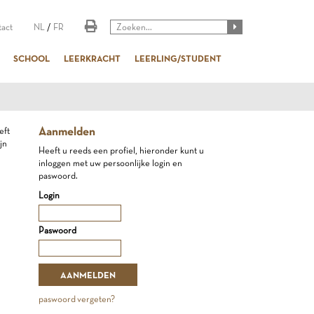
act
NL
/
FR
SCHOOL
LEERKRACHT
LEERLING/STUDENT
Aanmelden
eft
jn
Heeft u reeds een profiel, hieronder kunt u
inloggen met uw persoonlijke login en
paswoord.
Login
Paswoord
paswoord vergeten?