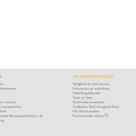
S
VEILIGHEID EN WELZIJN
ten
Veiligheid (in het) nieuws
denboeken
Infosessies en workshops
Opleidingskalender
Tools en links
 en inclusie
Machinedocumentatie
n competenties
Toolboxen: Basisveiligheid Hout
Werk
Info Diisocyanaten
viduele Beroepsopleiding in de
Psychosociaal welzijn
ing