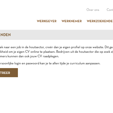
Over ons
Cont
WERKGEVER
WERKNEMER
WERKZOEKENDE
ENDEN
ek naar een job in de houtsector, creër dan je eigen profiel op onze website. Dit ge
jkheid om je eigen CV online te plaatsen. Bedrijven uit de houtsector die op zoek zi
mers kunnen dan ook jouw CV raadplegen.
ersoonlijke login en paswoord kan je te allen tijde je curriculum aanpassen.
STREER