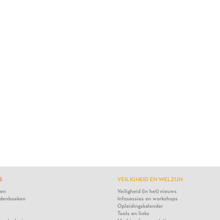
S
VEILIGHEID EN WELZIJN
ten
Veiligheid (in het) nieuws
denboeken
Infosessies en workshops
Opleidingskalender
Tools en links