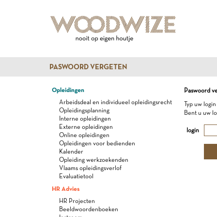
PASWOORD VERGETEN
Opleidingen
Paswoord ve
Arbeidsdeal en individueel opleidingsrecht
Typ uw login
Opleidingsplanning
Bent u uw l
Interne opleidingen
Externe opleidingen
login
Online opleidingen
Opleidingen voor bedienden
Kalender
Opleiding werkzoekenden
Vlaams opleidingsverlof
Evaluatietool
HR Advies
HR Projecten
Beeldwoordenboeken