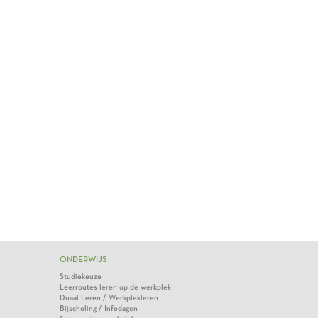
ONDERWIJS
Studiekeuze
Leerroutes leren op de werkplek
Duaal Leren / Werkplekleren
Bijscholing / Infodagen