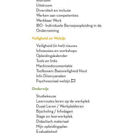
Instroom
Uitstroom
Diversiteit en inclusie
Werken aan competenties
Werkbaar Werk
IBO - Individuele Beroepsopleiding in de
Onderneming
Veiligheid en Welzijn
Veiligheid (in het) nieuws
Infosessies en workshops
Opleidingskalender
Tools en links
Machinedocumentatie
Toolboxen: Basisveiligheid Hout
Info Diisocyanaten
Psychosociaal welzijn
Onderwijs
Studiekeuze
Leerroutes leren op de werkplek
Duaal Leren / Werkplekleren
Bijscholing / Infodagen
Stage en leerwerkplek
Didactisch materiaal
Mijn opleidingsplan
Evaluatietool