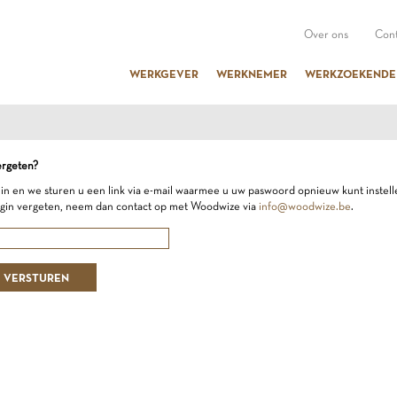
Over ons
Cont
WERKGEVER
WERKNEMER
WERKZOEKENDE
rgeten?
 in en we sturen u een link via e-mail waarmee u uw paswoord opnieuw kunt instell
ogin vergeten, neem dan contact op met Woodwize via
info@woodwize.be
.