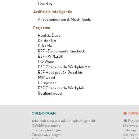
Covid-19
Artificiële Intelligentie
AI evenementen & Must-Reads
Projecten
Hout 2x Duaal
Bolster Up
DiTraMa
RFF - De competentiecheck
ESF - WPL4BK
EQ-Wood
ESF Check op de Werkplek 2.0
ESF Hout gaat 2x Duaal bis
MIMwood
Eurojoiner
ESF Check op de Werkplek
Resilientwood
OPLEIDINGEN
HR ADVIE
Arbeidsdeal en individueel opleidingsrecht
HR Projec
Opleidingsplanning
Beeldwoor
Interne opleidingen
Instroom
Externe opleidingen
Uitstroom