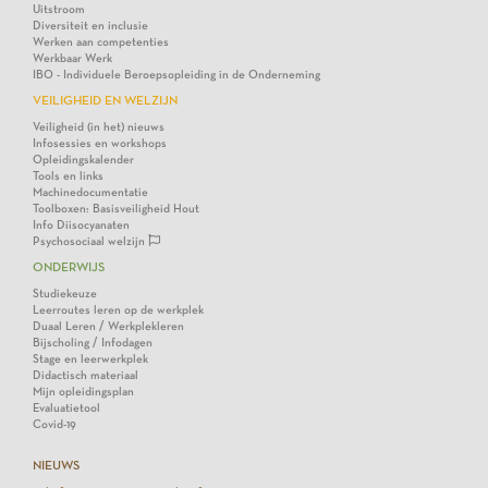
Uitstroom
Diversiteit en inclusie
Werken aan competenties
Werkbaar Werk
IBO - Individuele Beroepsopleiding in de Onderneming
VEILIGHEID EN WELZIJN
Veiligheid (in het) nieuws
Infosessies en workshops
Opleidingskalender
Tools en links
Machinedocumentatie
Toolboxen: Basisveiligheid Hout
Info Diisocyanaten
Psychosociaal welzijn
ONDERWIJS
Studiekeuze
Leerroutes leren op de werkplek
Duaal Leren / Werkplekleren
Bijscholing / Infodagen
Stage en leerwerkplek
Didactisch materiaal
Mijn opleidingsplan
Evaluatietool
Covid-19
NIEUWS