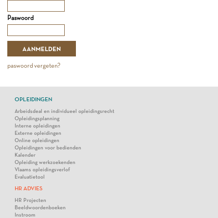
Paswoord
paswoord vergeten?
OPLEIDINGEN
Arbeidsdeal en individueel opleidingsrecht
Opleidingsplanning
Interne opleidingen
Externe opleidingen
Online opleidingen
Opleidingen voor bedienden
Kalender
Opleiding werkzoekenden
Vlaams opleidingsverlof
Evaluatietool
HR ADVIES
HR Projecten
Beeldwoordenboeken
Instroom