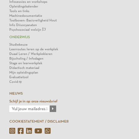
Infosessies en workshops
Opleidingskalender
Tools en links
Machinedocumentatie
Toolboxen: Basisveiligheid Hout
Info Diisocyanaten
Psychosociaal welzijn
ONDERWIJS
Studiekeuze
Leerroutes leren op de werkplek
Duaal Leren / Werkplekleren
Bijscholing / Infodagen
Stage en leerwerkplek
Didactisch materiaal
Mijn opleidingsplan
Evaluatietool
Covid-19
NIEUWS
Schijf je in op onze nieuwsbrief
COOKIESTATEMENT / DISCLAIMER