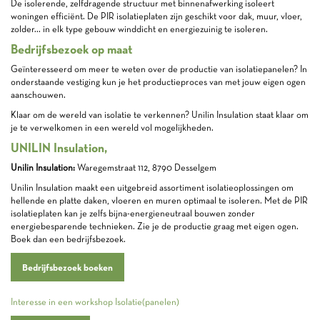
De isolerende, zelfdragende structuur met binnenafwerking isoleert
woningen efficiënt. De PIR isolatieplaten zijn geschikt voor dak, muur, vloer,
zolder... in elk type gebouw winddicht en energiezuinig te isoleren.
Bedrijfsbezoek op maat
Geïnteresseerd om meer te weten over de productie van isolatiepanelen? In
onderstaande vestiging kun je het productieproces van met jouw eigen ogen
aanschouwen.
Klaar om de wereld van isolatie te verkennen? Unilin Insulation staat klaar om
je te verwelkomen in een wereld vol mogelijkheden.
UNILIN Insulation,
Unilin Insulation:
Waregemstraat 112, 8790 Desselgem
Unilin Insulation maakt een uitgebreid assortiment isolatieoplossingen om
hellende en platte daken, vloeren en muren optimaal te isoleren. Met de PIR
isolatieplaten kan je zelfs bijna-energieneutraal bouwen zonder
energiebesparende technieken. Zie je de productie graag met eigen ogen.
Boek dan een bedrijfsbezoek.
Bedrijfsbezoek boeken
Interesse in een workshop Isolatie(panelen)