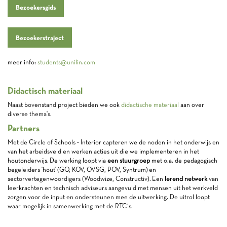
Bezoekersgids
Bezoekerstraject
meer info:
students@unilin.com
Didactisch materiaal
Naast bovenstand project bieden we ook
didactische materiaal
aan over
diverse thema's.
Partners
Met de Circle of Schools - Interior capteren we de noden in het onderwijs en
van het arbeidsveld en werken acties uit die we implementeren in het
houtonderwijs. De werking loopt via
een stuurgroep
met o.a. de pedagogisch
begeleiders 'hout' (GO, KOV, OVSG, POV, Syntrum) en
sectorvertegenwoordigers (Woodwize, Constructiv). Een
lerend netwerk
van
leerkrachten en technisch adviseurs aangevuld met mensen uit het werkveld
zorgen voor de input en ondersteunen mee de uitwerking. De uitrol loopt
waar mogelijk in samenwerking met de RTC’s.