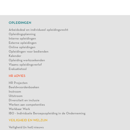
OPLEIDINGEN
Arbeidsdeal en individueel opleidingsrecht
Opleidingsplanning
Interne opleidingen
Externe opleidingen
Online opleidingen
Opleidingen voor bedienden
Kalender
Opleiding werkzoekenden
Vlaams opleidingsverlof
Evaluatietool
HR ADVIES
HR Projecten
Beeldwoordenboeken
Instroom
Uitstroom
Diversiteit en inclusie
Werken aan competenties
Werkbaar Werk
IBO - Individuele Beroepsopleiding in de Onderneming
VEILIGHEID EN WELZIJN
Veiligheid (in het) nieuws