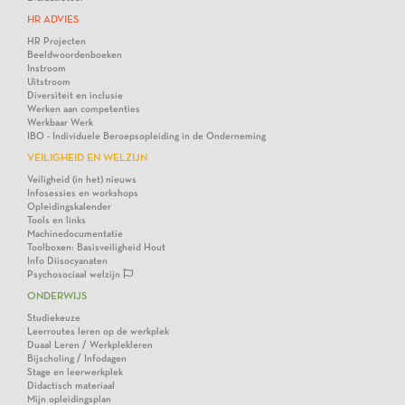
HR ADVIES
HR Projecten
Beeldwoordenboeken
Instroom
Uitstroom
Diversiteit en inclusie
Werken aan competenties
Werkbaar Werk
IBO - Individuele Beroepsopleiding in de Onderneming
VEILIGHEID EN WELZIJN
Veiligheid (in het) nieuws
Infosessies en workshops
Opleidingskalender
Tools en links
Machinedocumentatie
Toolboxen: Basisveiligheid Hout
Info Diisocyanaten
Psychosociaal welzijn
ONDERWIJS
Studiekeuze
Leerroutes leren op de werkplek
Duaal Leren / Werkplekleren
Bijscholing / Infodagen
Stage en leerwerkplek
Didactisch materiaal
Mijn opleidingsplan