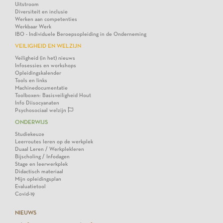
Uitstroom
Diversiteit en inclusie
Werken aan competenties
Werkbaar Werk
IBO - Individuele Beroepsopleiding in de Onderneming
VEILIGHEID EN WELZIJN
Veiligheid (in het) nieuws
Infosessies en workshops
Opleidingskalender
Tools en links
Machinedocumentatie
Toolboxen: Basisveiligheid Hout
Info Diisocyanaten
Psychosociaal welzijn
ONDERWIJS
Studiekeuze
Leerroutes leren op de werkplek
Duaal Leren / Werkplekleren
Bijscholing / Infodagen
Stage en leerwerkplek
Didactisch materiaal
Mijn opleidingsplan
Evaluatietool
Covid-19
NIEUWS