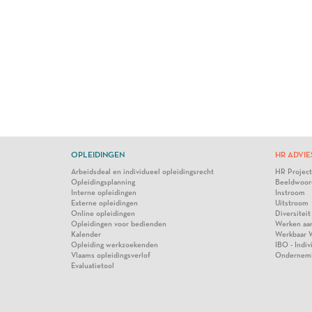
OPLEIDINGEN
HR ADVIE
Arbeidsdeal en individueel opleidingsrecht
HR Projec
Opleidingsplanning
Beeldwoor
Interne opleidingen
Instroom
Externe opleidingen
Uitstroom
Online opleidingen
Diversiteit
Opleidingen voor bedienden
Werken aa
Kalender
Werkbaar 
Opleiding werkzoekenden
IBO - Indi
Vlaams opleidingsverlof
Ondernem
Evaluatietool