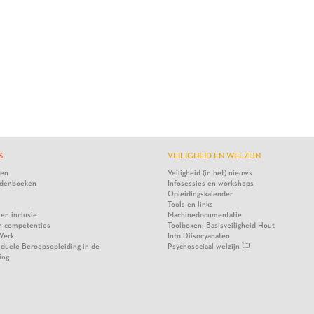
S
VEILIGHEID EN WELZIJN
ten
Veiligheid (in het) nieuws
denboeken
Infosessies en workshops
Opleidingskalender
Tools en links
 en inclusie
Machinedocumentatie
n competenties
Toolboxen: Basisveiligheid Hout
Werk
Info Diisocyanaten
viduele Beroepsopleiding in de
Psychosociaal welzijn
ing