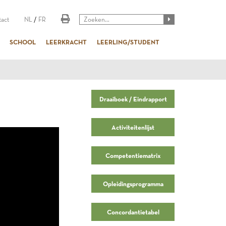
act
NL
/
FR
SCHOOL
LEERKRACHT
LEERLING/STUDENT
Draaiboek / Eindrapport
Activiteitenlijst
Competentiematrix
Opleidingsprogramma
Concordantietabel