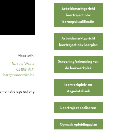
Arbeidsmarktgericht
leertraject obv
beroepskwalificatie
Arbeidsmarktgericht
leertraject obv leerplan
Meer info:
Screening/erkenning van
Bart de Waele
de leerwerkplek
02 558 15 51
bart@woodwize.be
leerwerkplek- en
stagedatabank
Leertraject realiseren
Opmaak opleidingsplan