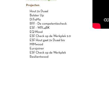
Projecten
Hout 2x Duaal
Bolster Up
DiTraMa
RFF - De competentiecheck
ESF - WPL4BK
EQ-Wood
ESF Check op de Werkplek 2.0
ESF Hout gaat 2x Duaal bis
MIMwood
Eurojoiner
ESF Check op de Werkplek
Resilientwood