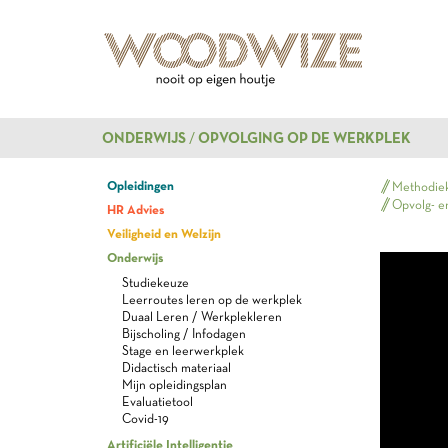
ONDERWIJS
OPVOLGING OP DE WERKPLEK
Opleidingen
Methodiek
Opvolg- e
HR Advies
Veiligheid en Welzijn
Onderwijs
Studiekeuze
Leerroutes leren op de werkplek
Duaal Leren / Werkplekleren
Bijscholing / Infodagen
Stage en leerwerkplek
Didactisch materiaal
Mijn opleidingsplan
Evaluatietool
Covid-19
Artificiële Intelligentie