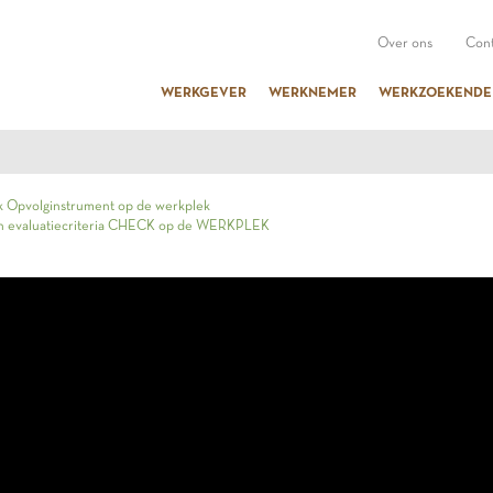
Over ons
Cont
WERKGEVER
WERKNEMER
WERKZOEKENDE
 Opvolginstrument op de werkplek
n evaluatiecriteria CHECK op de WERKPLEK