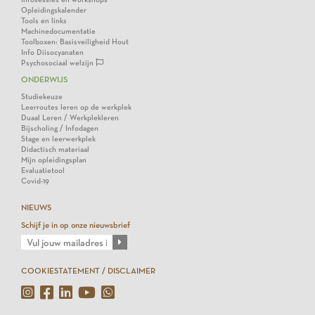
Opleidingskalender
Tools en links
Machinedocumentatie
Toolboxen: Basisveiligheid Hout
Info Diisocyanaten
Psychosociaal welzijn
ONDERWIJS
Studiekeuze
Leerroutes leren op de werkplek
Duaal Leren / Werkplekleren
Bijscholing / Infodagen
Stage en leerwerkplek
Didactisch materiaal
Mijn opleidingsplan
Evaluatietool
Covid-19
NIEUWS
Schijf je in op onze nieuwsbrief
COOKIESTATEMENT / DISCLAIMER