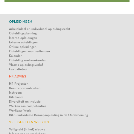
OPLEIDINGEN
Arbeidsdeal en individueel opleidingsrecht
Opleidingsplanning
Interne opleidingen
Externe opleidingen
Online opleidingen
Opleidingen voor bedienden
Kalender
Opleiding werkzoekenden
Vlaams opleidingsverlof
Evaluatietool
HR ADVIES
HR Projecten
Beeldwoordenboeken
Instroom
Uitstroom
Diversiteit en inclusie
Werken aan competenties
Werkbaar Werk
IBO - Individuele Beroepsopleiding in de Onderneming
VEILIGHEID EN WELZIJN
Veiligheid (in het) nieuws
Infosessies en workshops