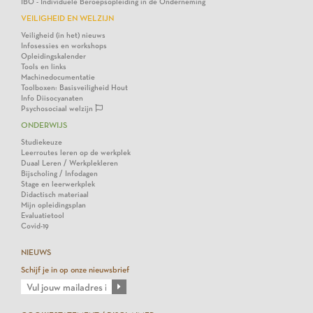
IBO - Individuele Beroepsopleiding in de Onderneming
VEILIGHEID EN WELZIJN
Veiligheid (in het) nieuws
Infosessies en workshops
Opleidingskalender
Tools en links
Machinedocumentatie
Toolboxen: Basisveiligheid Hout
Info Diisocyanaten
Psychosociaal welzijn
ONDERWIJS
Studiekeuze
Leerroutes leren op de werkplek
Duaal Leren / Werkplekleren
Bijscholing / Infodagen
Stage en leerwerkplek
Didactisch materiaal
Mijn opleidingsplan
Evaluatietool
Covid-19
NIEUWS
Schijf je in op onze nieuwsbrief