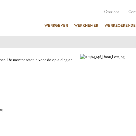
Over ons
Cont
WERKGEVER
WERKNEMER
WERKZOEKENDE
ren. De mentor staat in voor de opleiding en
r,