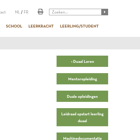
act
NL
/
FR
SCHOOL
LEERKRACHT
LEERLING/STUDENT
< Duaal Leren
Mentoropleiding
Duale opleidingen
Leidraad opstart leerling
duaal
Machinedocumentatie