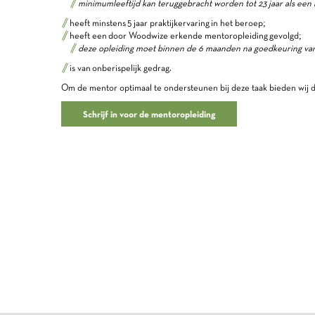
minimumleeftijd kan teruggebracht worden tot 23 jaar als een
heeft minstens 5 jaar praktijkervaring in het beroep;
heeft een door Woodwize erkende mentoropleiding gevolgd;
deze opleiding moet binnen de 6 maanden na goedkeuring va
is van onberispelijk gedrag.
Om de mentor optimaal te ondersteunen bij deze taak bieden wij 
Schrijf in voor de mentoropleiding