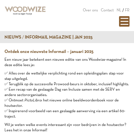
Over ons
Contact
NL
/
FR
NIEUWS
INFORMAIL MAGAZINE | JAN 2025
Ontdek onze nieuwste Informail – januari 2025
Een nieuw jaar betekent een nieuwe editie van ons Woodwize-magazine! In
deze editie lees je:
✅ Alles over de wettelijke verplichting rond een opleidingsplan: stap voor
stap uitgelegd.
✅ Terugblik op de succesvolle Prowood-beurs in oktober, inclusief highlights.
✅ Een recap van de geslaagde Dag van Inclusie samen met de SERV en
andere sectororganisaties.
✅ Ontmoet
PictoLibro
: het nieuwe online beeldwoordenboek voor de
houtsector.
✅ Inspirerend voorbeeld van een geslaagde aanwerving via een artikel 60-
traject.
Wil je weten welke events interessant zijn voor bedrijven in de houtsector?
Lees het in onze Informail!