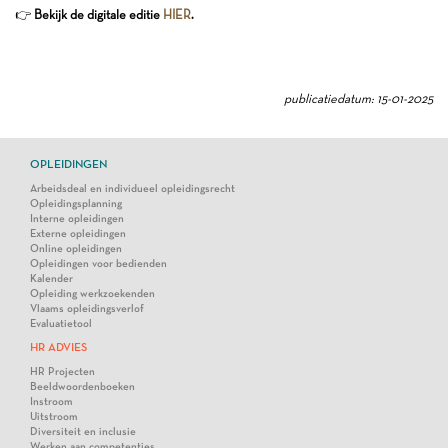
👉
Bekijk de digitale editie
HIER
.
publicatiedatum: 15-01-2025
OPLEIDINGEN
Arbeidsdeal en individueel opleidingsrecht
Opleidingsplanning
Interne opleidingen
Externe opleidingen
Online opleidingen
Opleidingen voor bedienden
Kalender
Opleiding werkzoekenden
Vlaams opleidingsverlof
Evaluatietool
HR ADVIES
HR Projecten
Beeldwoordenboeken
Instroom
Uitstroom
Diversiteit en inclusie
Werken aan competenties