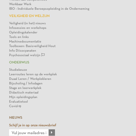
Werkbaar Werk
IBO - Individuele Beroepsopleiding in de Onderneming
VEILIGHEID EN WELZIJN
Veiligheid (in het) nieuws
Infosessies en workshops
Opleidingskalender
Tools en links
Machinedocumentatie
Toolboxen: Basisveiligheid Hout
Info Diisocyanaten
Psychosociaal welzijn
ONDERWIJS
Studiekeuze
Leerroutes leren op de werkplek
Duaal Leren / Werkplekleren
Bijscholing / Infodagen
Stage en leerwerkplek
Didactisch materiaal
Mijn opleidingsplan
Evaluatietool
Covid-19
NIEUWS
Schijf je in op onze nieuwsbrief