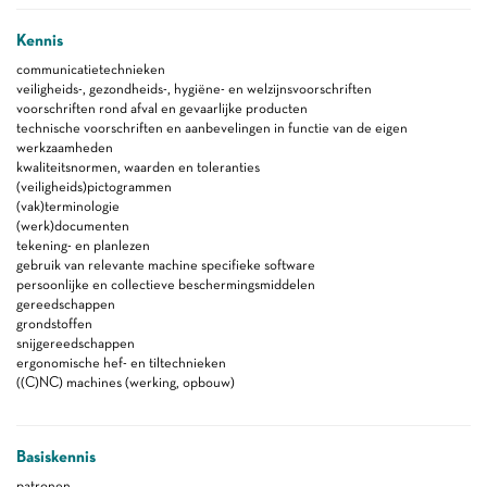
Kennis
communicatietechnieken
veiligheids-, gezondheids-, hygiëne- en welzijnsvoorschriften
voorschriften rond afval en gevaarlijke producten
technische voorschriften en aanbevelingen in functie van de eigen
werkzaamheden
kwaliteitsnormen, waarden en toleranties
(veiligheids)pictogrammen
(vak)terminologie
(werk)documenten
tekening- en planlezen
gebruik van relevante machine specifieke software
persoonlijke en collectieve beschermingsmiddelen
gereedschappen
grondstoffen
snijgereedschappen
ergonomische hef- en tiltechnieken
((C)NC) machines (werking, opbouw)
Basiskennis
patronen