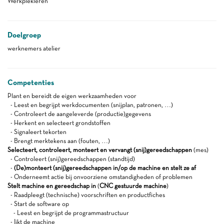
Werkplekleren
Doelgroep
werknemers atelier
Competenties
Plant en bereidt de eigen werkzaamheden voor
- Leest en begrijpt werkdocumenten (snijplan, patronen, …)
- Controleert de aangeleverde (productie)gegevens
- Herkent en selecteert grondstoffen
- Signaleert tekorten
- Brengt merktekens aan (fouten, …)
Selecteert, controleert, monteert en vervangt (snij)gereedschappen
(mes)
- Controleert (snij)gereedschappen (standtijd)
-
(De)monteert (snij)gereedschappen in/op de machine en stelt ze af
- Onderneemt actie bij onvoorziene omstandigheden of problemen
Stelt machine en gereedschap in
(
CNC gestuurde machine
)
- Raadpleegt (technische) voorschriften en productfiches
- Start de software op
- Leest en begrijpt de programmastructuur
- Ijkt de machine