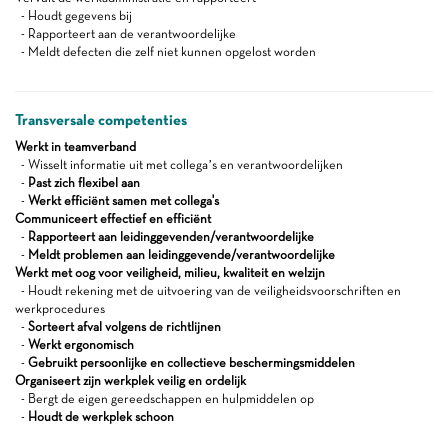
- Houdt gegevens bij
- Rapporteert aan de verantwoordelijke
- Meldt defecten die zelf niet kunnen opgelost worden
Transversale competenties
Werkt in teamverband
- Wisselt informatie uit met collega’s en verantwoordelijken
-
Past zich flexibel aan
-
Werkt efficiënt samen met collega's
Communiceert effectief en efficiënt
-
Rapporteert aan leidinggevenden/verantwoordelijke
-
Meldt problemen aan leidinggevende/verantwoordelijke
Werkt met oog voor veiligheid, milieu, kwaliteit en welzijn
- Houdt rekening met de uitvoering van de veiligheidsvoorschriften en
werkprocedures
-
Sorteert afval volgens de richtlijnen
-
Werkt ergonomisch
-
Gebruikt persoonlijke en collectieve beschermingsmiddelen
Organiseert zijn werkplek veilig en ordelijk
- Bergt de eigen gereedschappen en hulpmiddelen op
-
Houdt de werkplek schoon