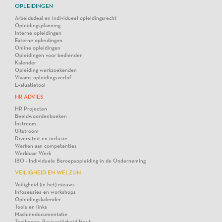
OPLEIDINGEN
Arbeidsdeal en individueel opleidingsrecht
Opleidingsplanning
Interne opleidingen
Externe opleidingen
Online opleidingen
Opleidingen voor bedienden
Kalender
Opleiding werkzoekenden
Vlaams opleidingsverlof
Evaluatietool
HR ADVIES
HR Projecten
Beeldwoordenboeken
Instroom
Uitstroom
Diversiteit en inclusie
Werken aan competenties
Werkbaar Werk
IBO - Individuele Beroepsopleiding in de Onderneming
VEILIGHEID EN WELZIJN
Veiligheid (in het) nieuws
Infosessies en workshops
Opleidingskalender
Tools en links
Machinedocumentatie
Toolboxen: Basisveiligheid Hout