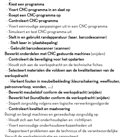
-
Kiest een programma
-
Voert CNC-programma in en slaat op
-
Roept een CNC-programma op
-
Controleert CNC-programma
- Voert eenvoudige aanpassingen uit in een CNC-programma
- Simuleert en test CNC-programma uit
-
Stelt in en gebruikt randapparatuur
(
laser
,
barcodescanner
)
-
Stelt laser in
(
plaatsbepaling
)
-
Gebruikt barcodescanner
(
scannen
)
Bewerkt onderdelen met CNC gestuurde machines
(snijden)
-
Controleert de beveiliging voor het opstarten
- Houdt zich aan de werkopdracht en de technische fiches
-
Selecteert materialen die voldoen aan de kwaliteitseisen van de
werkopdracht
-
Herkent fouten in meubelbekleding
(
kleurschakering
,
weeffouten
,
patroonverloop
,
wonden
,
…
)
-
Bewerkt meubelstof conform de werkopdracht
(
snijden
)
-
Bewerkt het (kunst)leder conform de werkopdracht
(
snijden
)
- Stapelt zorgvuldig volgens een logische verwerkingsvolgorde
-
Controleert kwaliteit en maatvoering
Reinigt en bergt machines en gereedschap zorgvuldig op
- Houdt zich aan het onderhoudsplan en -richtlijnen
- Voert eenvoudige onderhoudswerkzaamheden uit
- Rapporteert problemen aan de technicus of de verantwoordelijke
Vervult de werkadministratie en rapporteert