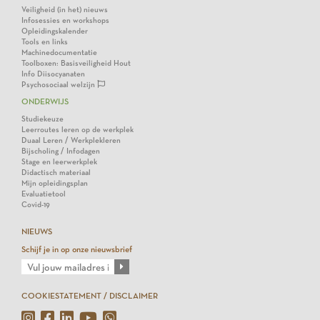
Veiligheid (in het) nieuws
Infosessies en workshops
Opleidingskalender
Tools en links
Machinedocumentatie
Toolboxen: Basisveiligheid Hout
Info Diisocyanaten
Psychosociaal welzijn
ONDERWIJS
Studiekeuze
Leerroutes leren op de werkplek
Duaal Leren / Werkplekleren
Bijscholing / Infodagen
Stage en leerwerkplek
Didactisch materiaal
Mijn opleidingsplan
Evaluatietool
Covid-19
NIEUWS
Schijf je in op onze nieuwsbrief
COOKIESTATEMENT / DISCLAIMER