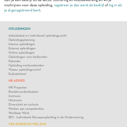
inschrijven voor deze opleiding,
registreer je dan eerst als bedrijf
of
log in als
je al geregistreerd bent
.
OPLEIDINGEN
Arbeidsdeal en individueel opleidingsrecht
Opleidingsplanning
Interne opleidingen
Externe opleidingen
Online opleidingen
Opleidingen voor bedienden
Kalender
Opleiding werkzoekenden
Vlaams opleidingsverlof
Evaluatietool
HR ADVIES
HR Projecten
Beeldwoordenboeken
Instroom
Uitstroom
Diversiteit en inclusie
Werken aan competenties
Werkbaar Werk
IBO - Individuele Beroepsopleiding in de Onderneming
VEILIGHEID EN WELZIJN