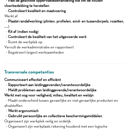
-
Past de geschikte oppervlaktebehandeling toe om de houten
vloerbedekking te herstellen
-
Controleert kwaliteit en maatvoering
Werkt af
-
Plaatst randafwerking
(
plinten
,
profielen
,
eind- en tussendorpels
,
rozetten
,
…
)
-
Kit af
(
indien nodig
)
-
Controleert de kwaliteit van het uitgevoerde werk
- Ruimt de werkplek op
Vervult de werkadministratie en rapporteert
- Registreert (eigen) werkzaamheden
Transversale competenties
Communiceert effectief en efficiënt
-
Rapporteert aan leidinggevenden/verantwoordelijke
-
Meldt problemen aan leidinggevende/verantwoordelijke
Werkt met oog voor veiligheid, milieu, kwaliteit en welzijn
- Maakt onderscheid tussen gevaarlijke en niet gevaarlijke producten en
afvalstoffen
-
Werkt ergonomisch
-
Gebruikt persoonlijke en collectieve beschermingsmiddelen
Organiseert zijn werkplek veilig en ordelijk
- Organiseert zijn werkplaats rekening houdend met een logische