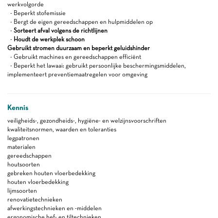
werkvolgorde
- Beperkt stofemissie
- Bergt de eigen gereedschappen en hulpmiddelen op
-
Sorteert afval volgens de richtlijnen
-
Houdt de werkplek schoon
Gebruikt stromen duurzaam en beperkt geluidshinder
- Gebruikt machines en gereedschappen efficiënt
- Beperkt het lawaai: gebruikt persoonlijke beschermingsmiddelen,
implementeert preventiemaatregelen voor omgeving
Kennis
veiligheids-, gezondheids-, hygiëne- en welzijnsvoorschriften
kwaliteitsnormen, waarden en toleranties
legpatronen
materialen
gereedschappen
houtsoorten
gebreken houten vloerbedekking
houten vloerbedekking
lijmsoorten
renovatietechnieken
afwerkingstechnieken en -middelen
ergonomische hef- en tiltechnieken