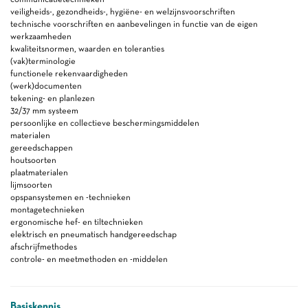
veiligheids-, gezondheids-, hygiëne- en welzijnsvoorschriften
technische voorschriften en aanbevelingen in functie van de eigen
werkzaamheden
kwaliteitsnormen, waarden en toleranties
(vak)terminologie
functionele rekenvaardigheden
(werk)documenten
tekening- en planlezen
32/37 mm systeem
persoonlijke en collectieve beschermingsmiddelen
materialen
gereedschappen
houtsoorten
plaatmaterialen
lijmsoorten
opspansystemen en -technieken
montagetechnieken
ergonomische hef- en tiltechnieken
elektrisch en pneumatisch handgereedschap
afschrijfmethodes
controle- en meetmethoden en -middelen
Basiskennis