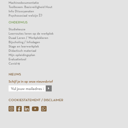
Machinedocumentatie
Toolboxen: Basisveiligheid Hout
Info Diisocyanaten
Psychosociaal welzijn
ONDERWIJS
Studiekeuze
Leerroutes leren op de werkplek
Duaal Leren / Werkplekleren
Bijscholing / Infodagen
Stage en leerwerkplek
Didactisch materiaal
Mijn opleidingsplan
Evaluatietool
Covid-19
NIEUWS
Schijf je in op onze nieuwsbrief
COOKIESTATEMENT / DISCLAIMER