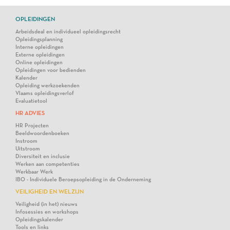
OPLEIDINGEN
Arbeidsdeal en individueel opleidingsrecht
Opleidingsplanning
Interne opleidingen
Externe opleidingen
Online opleidingen
Opleidingen voor bedienden
Kalender
Opleiding werkzoekenden
Vlaams opleidingsverlof
Evaluatietool
HR ADVIES
HR Projecten
Beeldwoordenboeken
Instroom
Uitstroom
Diversiteit en inclusie
Werken aan competenties
Werkbaar Werk
IBO - Individuele Beroepsopleiding in de Onderneming
VEILIGHEID EN WELZIJN
Veiligheid (in het) nieuws
Infosessies en workshops
Opleidingskalender
Tools en links