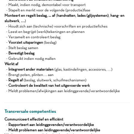
- Maakt, indien nodig, demontabel voor transport
- Stapelt en merkt voor de volgende (productie)fase
Monteert en regelt beslag, ... af
(
handvatten
,
lades (glijsystemen)
,
hang- en
sluitwerk
,
…
)
- Houdt zich aan (technische) voorschriften en productiefiches
- Leest en begrijpt (werk)tekeningen en plannen
- Verzamelt en controleert beslag
-
Voorziet uitsparingen
(beslag)
- Stelt beslag samen
-
Bevestigt beslag
- Gebruikt indien nodig mallen
Werkt af
-
Integreert ander materialen
(glas, kastindelingen, accesiores, …)
- Brengt poten, plinten… aan
-
Regelt af
(beslag, sluitwerk, schuifmechanismen)
-
Controleert de kwaliteit van het uitgevoerde werk
- Meldt problemen/afwijkingen aan leidinggevende/verantwoordelijke
Transversale competenties
Communiceert effectief en efficiënt
-
Rapporteert aan leidinggevenden/verantwoordelijke
-
Meldt problemen aan leidinggevende/verantwoordelijke