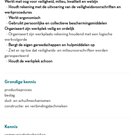
Werkt met oog voor veiligheid, milieu, kwaliteit en welzijn
-
Houdt rekening met de uitvoering van de veiligheidsvoorschriften en
werkprocedures
-
Werkt ergonomisch
-
Gebruikt persoonlijke en collectieve beschermingsmiddelen
Organiseert zijn werkplek veilig en ordelijk
- Organiseert zijn werkplaats rekening houdend met een logische
werkvolgorde
-
Bergt de eigen gereedschappen en hulpmiddelen op
- Ziet er op toe dat veiligheids- en milieuvoorschriften worden
gerespecteerd
-
Houdt de werkplek schoon
Grondige kennis
productieproces
beslag
sluit- en schuifmechanismen
constructie- en verbindingstechnieken
Kennis
communicatietechnieken