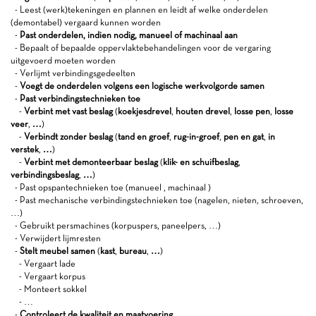
- Leest (werk)tekeningen en plannen en leidt af welke onderdelen
(demontabel) vergaard kunnen worden
-
Past onderdelen, indien nodig, manueel of machinaal aan
- Bepaalt of bepaalde oppervlaktebehandelingen voor de vergaring
uitgevoerd moeten worden
- Verlijmt verbindingsgedeelten
-
Voegt de onderdelen volgens een logische werkvolgorde samen
-
Past verbindingstechnieken toe
-
Verbint met vast beslag
(
koekjesdrevel
,
houten drevel
,
losse pen
,
losse
veer
,
…
)
-
Verbindt zonder beslag
(
tand en groef
,
rug-in-groef
,
pen en gat
,
in
verstek
,
…
)
-
Verbint met demonteerbaar beslag
(
klik- en schuifbeslag
,
verbindingsbeslag
,
…
)
- Past opspantechnieken toe (manueel , machinaal )
- Past mechanische verbindingstechnieken toe (nagelen, nieten, schroeven,
…)
- Gebruikt persmachines (korpuspers, paneelpers, …)
- Verwijdert lijmresten
-
Stelt meubel samen
(
kast
,
bureau
,
…
)
- Vergaart lade
- Vergaart korpus
- Monteert sokkel
- …
-
Controleert de kwaliteit en maatvoering