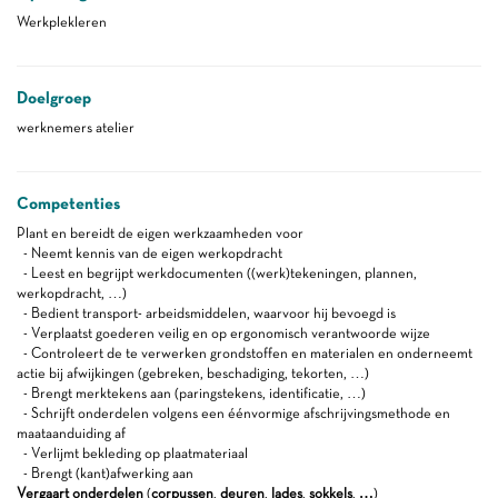
Werkplekleren
Doelgroep
werknemers atelier
Competenties
Plant en bereidt de eigen werkzaamheden voor
- Neemt kennis van de eigen werkopdracht
- Leest en begrijpt werkdocumenten ((werk)tekeningen, plannen,
werkopdracht, …)
- Bedient transport- arbeidsmiddelen, waarvoor hij bevoegd is
- Verplaatst goederen veilig en op ergonomisch verantwoorde wijze
- Controleert de te verwerken grondstoffen en materialen en onderneemt
actie bij afwijkingen (gebreken, beschadiging, tekorten, …)
- Brengt merktekens aan (paringstekens, identificatie, …)
- Schrijft onderdelen volgens een éénvormige afschrijvingsmethode en
maataanduiding af
- Verlijmt bekleding op plaatmateriaal
- Brengt (kant)afwerking aan
Vergaart onderdelen
(
corpussen
,
deuren
,
lades
,
sokkels
,
…
)