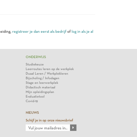
leiding,
registreer je dan eerst als bedrijf
of
log in als je al
ONDERWIJS
Studiekeuze
Leerroutes leren op de werkplek
Duaal Leren / Werkplekleren
Bijscholing / Infodagen
Stage en leerwerkplek
Didactisch materiaal
Mijn opleidingsplan
Evaluatietool
Covid-19
NIEUWS
Schijf je in op onze nieuwsbrief