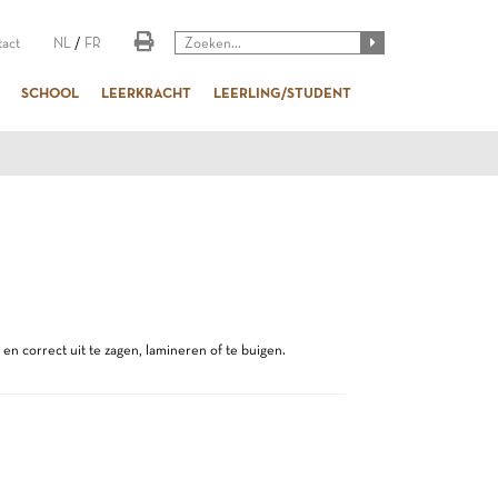
act
NL
/
FR
SCHOOL
LEERKRACHT
LEERLING/STUDENT
n correct uit te zagen, lamineren of te buigen.