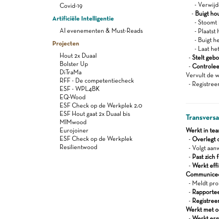
- Verwijder
Covid-19
-
Buigt ho
Artificiële Intelligentie
- Stoomt h
AI evenementen & Must-Reads
- Plaatst h
- Buigt het
Projecten
- Laat het 
Hout 2x Duaal
-
Stelt geb
Bolster Up
-
Controlee
DiTraMa
Vervult de w
RFF - De competentiecheck
- Registree
ESF - WPL4BK
EQ-Wood
ESF Check op de Werkplek 2.0
ESF Hout gaat 2x Duaal bis
Transvers
MIMwood
Eurojoiner
Werkt in te
ESF Check op de Werkplek
-
Overlegt 
Resilientwood
- Volgt aanw
-
Past zich 
-
Werkt effi
Communiceert
- Meldt pro
-
Rapportee
-
Registree
Werkt met oog
-
Werkt er