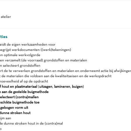
atelier
ties
reidt de eigen werkzaamheden voor
begrijpt werkdocumenten ((werk)tekeningen)
en optimale werkvolgorde
en verzamelt (de voorraad) grondstoffen en materialen
n selecteert grondstoffen
t de te verwerken grondstoffen en materialen en onderneemt actie bij afwijkinge
 de materialen die voldoen aan de kwaliteitseisen en de werkopdracht
hoeveelheid af op de opdracht
f hout en plaatmateriaal
(
uitzagen
,
lamineren
,
buigen
)
h aan de gestelde buigmethode
electeert (contra)mallen
eschikte buigmethode toe
 gebogen vorm uit
 dunne stroken hout
ijm aan
e dunne stroken hout in de (contra)mal
p