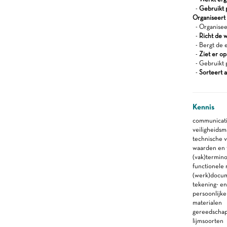
-
Gebruikt 
Organiseert z
- Organisee
-
Richt de 
- Bergt de 
-
Ziet er op
- Gebruikt 
-
Sorteert a
Kennis
communicati
veiligheidsm
technische 
waarden en t
(vak)termino
functionele
(werk)docu
tekening- en
persoonlijk
materialen
gereedscha
lijmsoorten