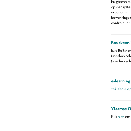
buigtechnie
opspansyste
ergonomische
bewerkings
controle- e
Basiskenni
kwaliteitsn
(mechanisch
(mechanisch
e-learning
veiligheid o
Vlaamse O
Klik
hier
om m