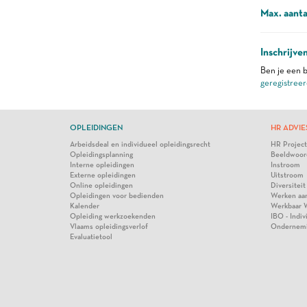
Max. aanta
Inschrijve
Ben je een b
geregistreer
OPLEIDINGEN
HR ADVIE
Arbeidsdeal en individueel opleidingsrecht
HR Projec
Opleidingsplanning
Beeldwoor
Interne opleidingen
Instroom
Externe opleidingen
Uitstroom
Online opleidingen
Diversiteit
Opleidingen voor bedienden
Werken aa
Kalender
Werkbaar 
Opleiding werkzoekenden
IBO - Indi
Vlaams opleidingsverlof
Ondernem
Evaluatietool