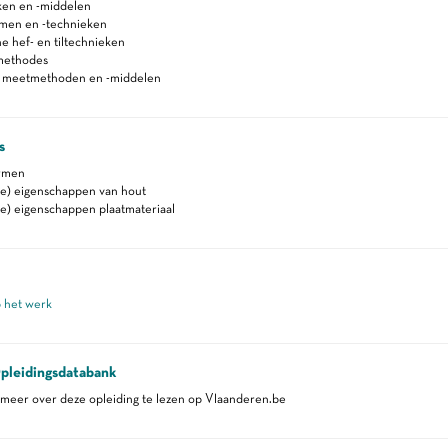
ken en -middelen
men en -technieken
 hef- en tiltechnieken
methodes
n meetmethoden en -middelen
s
ormen
e) eigenschappen van hout
e) eigenschappen plaatmateriaal
p het werk
pleidingsdatabank
eer over deze opleiding te lezen op Vlaanderen.be