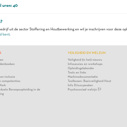
l uren: 40
n?
edrijf uit de sector Stoffering en Houtbewerking en wil je inschrijven voor deze op
d bent
.
S
VEILIGHEID EN WELZIJN
ten
Veiligheid (in het) nieuws
denboeken
Infosessies en workshops
Opleidingskalender
Tools en links
 en inclusie
Machinedocumentatie
n competenties
Toolboxen: Basisveiligheid Hout
Werk
Info Diisocyanaten
viduele Beroepsopleiding in de
Psychosociaal welzijn
ing