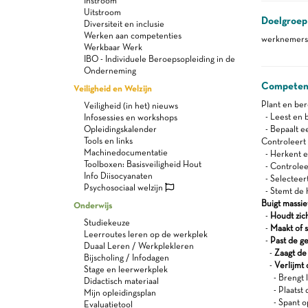
Instroom
Uitstroom
Doelgroep
Diversiteit en inclusie
Werken aan competenties
werknemers 
Werkbaar Werk
IBO - Individuele Beroepsopleiding in de
Onderneming
Competen
Veiligheid en Welzijn
Plant en be
Veiligheid (in het) nieuws
- Leest en 
Infosessies en workshops
Opleidingskalender
- Bepaalt e
Tools en links
Controleert 
Machinedocumentatie
- Herkent e
Toolboxen: Basisveiligheid Hout
- Controleer
Info Diisocyanaten
- Selecteert
Psychosociaal welzijn
- Stemt de 
Buigt massie
Onderwijs
-
Houdt zic
Studiekeuze
-
Maakt of s
Leerroutes leren op de werkplek
-
Past de g
Duaal Leren / Werkplekleren
-
Zaagt de
Bijscholing / Infodagen
-
Verlijmt
Stage en leerwerkplek
- Brengt l
Didactisch materiaal
- Plaatst d
Mijn opleidingsplan
- Spant o
Evaluatietool