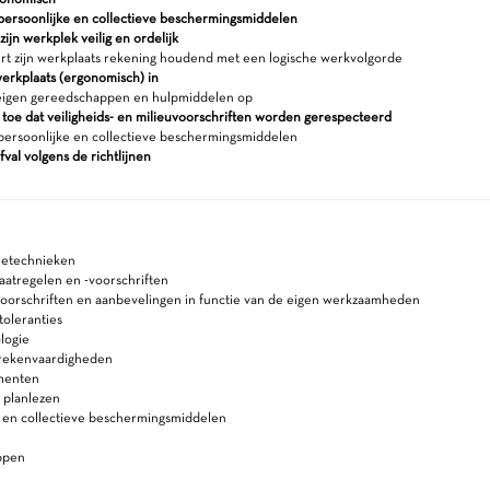
persoonlijke en collectieve beschermingsmiddelen
ijn werkplek veilig en ordelijk
rt zijn werkplaats rekening houdend met een logische werkvolgorde
werkplaats (ergonomisch) in
eigen gereedschappen en hulpmiddelen op
 toe dat veiligheids- en milieuvoorschriften worden gerespecteerd
persoonlijke en collectieve beschermingsmiddelen
fval volgens de richtlijnen
etechnieken
aatregelen en -voorschriften
voorschriften en aanbevelingen in functie van de eigen werkzaamheden
oleranties
logie
 rekenvaardigheden
menten
 planlezen
e en collectieve beschermingsmiddelen
ppen