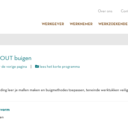
Over ons
Cont
WERKGEVER
WERKNEMER
WERKZOEKENDE
HOUT buigen
 de vorige pagina
|
lees het korte programma
iding leer je mallen maken en buigmethodes toepassen, teneinde werktukken veilig e
svorm
ren