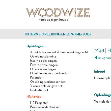
INTERNE OPLEIDINGEN (ON-THE-JOB)
Opleidingen
M48 | 
Arbeidsdeal en individueel opleidingsrecht
Opleidingsplanning
terug naar
Interne opleidingen
Externe opleidingen
Online opleidingen
Inhoud
Opleidingen voor bedienden
Kalender
In deze ople
Opleiding werkzoekenden
Vlaams opleidingsverlof
Evaluatietool
Opleiding
HR Advies
Werkplekle
HR Projecten
Beeldwoordenboeken