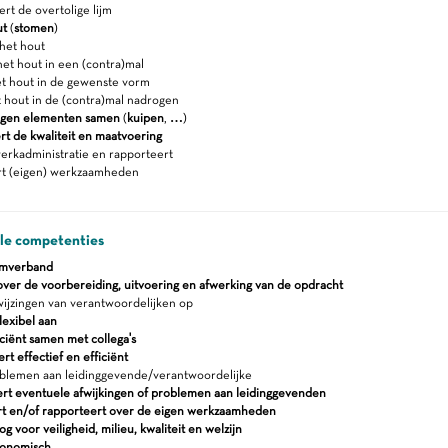
t de overtolige lijm
ut
(
stomen
)
et hout
et hout in een (contra)mal
 hout in de gewenste vorm
hout in de (contra)mal nadrogen
ogen elementen samen
(
kuipen
,
…
)
rt de kwaliteit en maatvoering
erkadministratie en rapporteert
rt (eigen) werkzaamheden
ale competenties
amverband
over de voorbereiding, uitvoering en afwerking van de opdracht
ijzingen van verantwoordelijken op
flexibel aan
ciënt samen met collega's
 effectief en efficiënt
blemen aan leidinggevende/verantwoordelijke
rt eventuele afwijkingen of problemen aan leidinggevenden
rt en/of rapporteert over de eigen werkzaamheden
 voor veiligheid, milieu, kwaliteit en welzijn
gonomisch