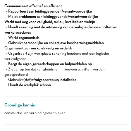
Communiceert effectief en efficiënt
-
Rapporteert aan leidinggevenden/verantwoordelijke
-
Meldt problemen aan leidinggevende/verantwoordelijke
Werkt met oog voor veiligheid, milieu, kwaliteit en welzijn
-
Houdt rekening met de uitvoering van de veiligheidsvoorschriften en
werkprocedures
-
Werkt ergonomisch
-
Gebruikt persoonlijke en collectieve beschermingsmiddelen
Organiseert zijn werkplek veilig en ordelijk
- Organiseert zijn werkplaats rekening houdend met een logische
werkvolgorde
-
Bergt de eigen gereedschappen en hulpmiddelen op
- Ziet er op toe dat veiligheids- en milieuvoorschriften worden
gerespecteerd
-
Gebruikt (stof)afzuigapparatuur/installaties
-
Houdt de werkplek schoon
Grondige kennis
constructie- en verbindingstechnieken