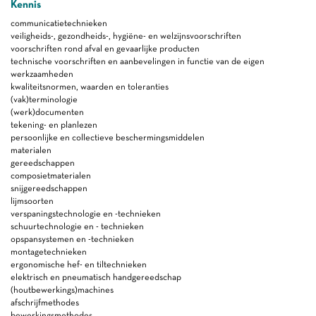
Kennis
communicatietechnieken
veiligheids-, gezondheids-, hygiëne- en welzijnsvoorschriften
voorschriften rond afval en gevaarlijke producten
technische voorschriften en aanbevelingen in functie van de eigen
werkzaamheden
kwaliteitsnormen, waarden en toleranties
(vak)terminologie
(werk)documenten
tekening- en planlezen
persoonlijke en collectieve beschermingsmiddelen
materialen
gereedschappen
composietmaterialen
snijgereedschappen
lijmsoorten
verspaningstechnologie en -technieken
schuurtechnologie en - technieken
opspansystemen en -technieken
montagetechnieken
ergonomische hef- en tiltechnieken
elektrisch en pneumatisch handgereedschap
(houtbewerkings)machines
afschrijfmethodes
bewerkingsmethodes