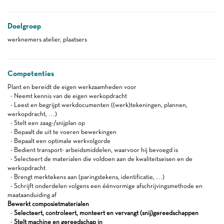
Doelgroep
werknemers atelier, plaatsers
Competenties
Plant en bereidt de eigen werkzaamheden voor
- Neemt kennis van de eigen werkopdracht
- Leest en begrijpt werkdocumenten ((werk)tekeningen, plannen,
werkopdracht, …)
- Stelt een zaag-/snijplan op
- Bepaalt de uit te voeren bewerkingen
- Bepaalt een optimale werkvolgorde
- Bedient transport- arbeidsmiddelen, waarvoor hij bevoegd is
- Selecteert de materialen die voldoen aan de kwaliteitseisen en de
werkopdracht
- Brengt merktekens aan (paringstekens, identificatie, …)
- Schrijft onderdelen volgens een éénvormige afschrijvingsmethode en
maataanduiding af
Bewerkt composietmaterialen
-
Selecteert, controleert, monteert en vervangt (snij)gereedschappen
-
Stelt machine en gereedschap in