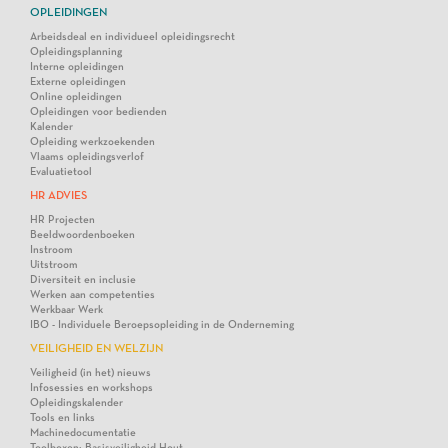
OPLEIDINGEN
Arbeidsdeal en individueel opleidingsrecht
Opleidingsplanning
Interne opleidingen
Externe opleidingen
Online opleidingen
Opleidingen voor bedienden
Kalender
Opleiding werkzoekenden
Vlaams opleidingsverlof
Evaluatietool
HR ADVIES
HR Projecten
Beeldwoordenboeken
Instroom
Uitstroom
Diversiteit en inclusie
Werken aan competenties
Werkbaar Werk
IBO - Individuele Beroepsopleiding in de Onderneming
VEILIGHEID EN WELZIJN
Veiligheid (in het) nieuws
Infosessies en workshops
Opleidingskalender
Tools en links
Machinedocumentatie
Toolboxen: Basisveiligheid Hout