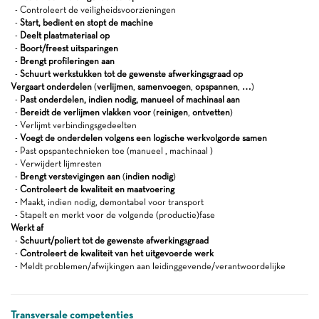
- Controleert de veiligheidsvoorzieningen
-
Start, bedient en stopt de machine
-
Deelt plaatmateriaal op
-
Boort/freest uitsparingen
-
Brengt profileringen aan
-
Schuurt werkstukken tot de gewenste afwerkingsgraad op
Vergaart onderdelen
(
verlijmen
,
samenvoegen
,
opspannen
,
…
)
-
Past onderdelen, indien nodig, manueel of machinaal aan
-
Bereidt de verlijmen vlakken voor
(
reinigen
,
ontvetten
)
- Verlijmt verbindingsgedeelten
-
Voegt de onderdelen volgens een logische werkvolgorde samen
- Past opspantechnieken toe (manueel , machinaal )
- Verwijdert lijmresten
-
Brengt verstevigingen aan
(
indien nodig
)
-
Controleert de kwaliteit en maatvoering
- Maakt, indien nodig, demontabel voor transport
- Stapelt en merkt voor de volgende (productie)fase
Werkt af
-
Schuurt/poliert tot de gewenste afwerkingsgraad
-
Controleert de kwaliteit van het uitgevoerde werk
- Meldt problemen/afwijkingen aan leidinggevende/verantwoordelijke
Transversale competenties