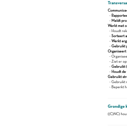
Transvers
Communiceert
-
Rapportee
-
Meldt pro
Werkt met oog
- Houdt reke
-
Sorteert a
-
Werkt er
-
Gebruikt 
Organiseert z
- Organisee
- Ziet er op
-
Gebruikt (
-
Houdt de 
Gebruikt st
- Gebruikt 
- Beperkt h
Grondige 
((C)NC) hou