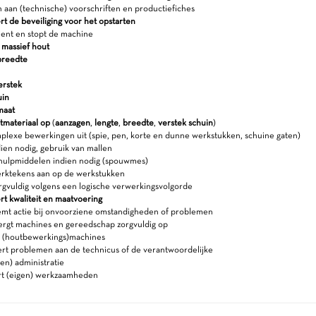
 aan (technische) voorschriften en productiefiches
t de beveiliging voor het opstarten
ient en stopt de machine
 massief hout
breedte
erstek
uin
maat
atmateriaal op
(
aanzagen
,
lengte
,
breedte
,
verstek schuin
)
lexe bewerkingen uit (spie, pen, korte en dunne werkstukken, schuine gaten)
ien nodig, gebruik van mallen
hulpmiddelen indien nodig (spouwmes)
rktekens aan op de werkstukken
rgvuldig volgens een logische verwerkingsvolgorde
rt kwaliteit en maatvoering
t actie bij onvoorziene omstandigheden of problemen
ergt machines en gereedschap zorgvuldig op
e (houtbewerkings)machines
rt problemen aan de technicus of de verantwoordelijke
en) administratie
rt (eigen) werkzaamheden