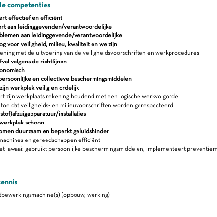
ale competenties
 effectief en efficiënt
rt aan leidinggevenden/verantwoordelijke
blemen aan leidinggevende/verantwoordelijke
 voor veiligheid, milieu, kwaliteit en welzijn
ning met de uitvoering van de veiligheidsvoorschriften en werkprocedures
fval volgens de richtlijnen
gonomisch
persoonlijke en collectieve beschermingsmiddelen
ijn werkplek veilig en ordelijk
rt zijn werkplaats rekening houdend met een logische werkvolgorde
 toe dat veiligheids- en milieuvoorschriften worden gerespecteerd
stof)afzuigapparatuur/installaties
werkplek schoon
romen duurzaam en beperkt geluidshinder
machines en gereedschappen efficiënt
et lawaai: gebruikt persoonlijke beschermingsmiddelen, implementeert preventie
kennis
tbewerkingsmachine(s) (opbouw, werking)