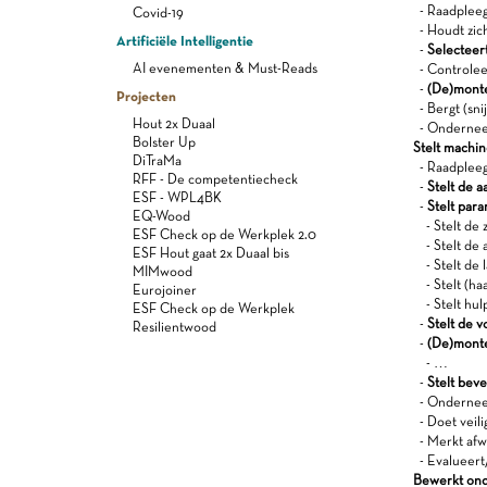
- Raadpleeg
Covid-19
- Houdt zic
Artificiële Intelligentie
-
Selecteert
AI evenementen & Must-Reads
- Controleer
-
(De)monte
Projecten
- Bergt (sni
Hout 2x Duaal
- Onderneem
Bolster Up
Stelt machi
DiTraMa
- Raadpleegt
RFF - De competentiecheck
-
Stelt de a
ESF - WPL4BK
-
Stelt par
EQ-Wood
- Stelt de z
ESF Check op de Werkplek 2.0
- Stelt de a
ESF Hout gaat 2x Duaal bis
- Stelt de l
MIMwood
- Stelt (haa
Eurojoiner
- Stelt hulp
ESF Check op de Werkplek
-
Stelt de vo
Resilientwood
-
(De)monte
- …
-
Stelt beve
- Onderneem
- Doet veili
- Merkt afwi
- Evalueert/
Bewerkt ond