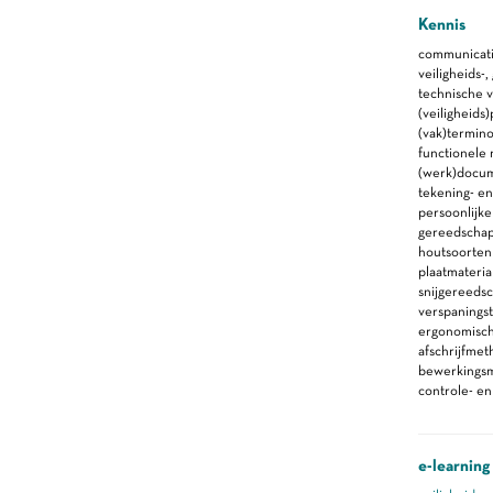
Kennis
communicati
veiligheids-
technische 
(veiligheid
(vak)termino
functionele
(werk)docu
tekening- en
persoonlijk
gereedscha
houtsoorten
plaatmateria
snijgereeds
verspanings
ergonomische
afschrijfmet
bewerkings
controle- e
e-learning