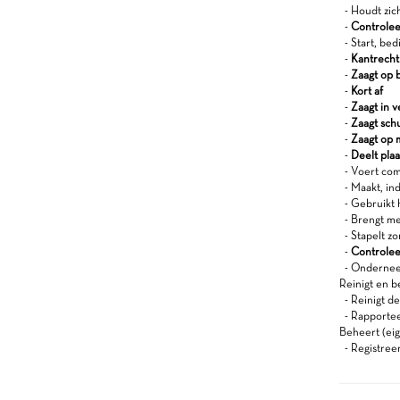
- Houdt zich
-
Controleer
- Start, bed
-
Kantrecht
-
Zaagt op 
-
Kort af
-
Zaagt in v
-
Zaagt sch
-
Zaagt op 
-
Deelt pla
- Voert comp
- Maakt, ind
- Gebruikt 
- Brengt me
- Stapelt zo
-
Controlee
- Onderneem
Reinigt en b
- Reinigt d
- Rapportee
Beheert (eig
- Registree