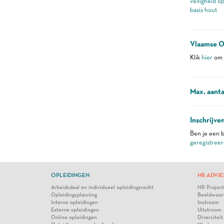
veiligheid o
basis hout
Vlaamse O
Klik
hier
om m
Max. aanta
Inschrijve
Ben je een b
geregistreer
OPLEIDINGEN
HR ADVIE
Arbeidsdeal en individueel opleidingsrecht
HR Projec
Opleidingsplanning
Beeldwoor
Interne opleidingen
Instroom
Externe opleidingen
Uitstroom
Online opleidingen
Diversiteit