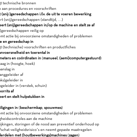
t technische bronnen
h aan procedures en voorschriften
 (snij-)gereedschappen i.f.v. de uit te voeren bewerking
t (snij)gereedschappen (standtijd, …)
ert (snij)gereedschappen in/op de machine en stelt ze af
j)gereedschappen veilig op
t actie bij onvoorziene omstandigheden of problemen
ne en gereedschap in
 (technische) voorschriften en productfiches
anvoersnelheid en toerental in
ameters en coördinaten in
(
manueel
,
(semi)computergestuurd
)
aag in (hoogte, hoek)
anslag in
anggeleider af
ks)geleider in
geleider in (verstek, schuin)
orrits af
ert en stelt hulpstukken in
iligingen in
(
beschermkap
,
spouwmes
)
t actie bij onvoorziene omstandigheden of problemen
gheidscontroles aan de machine
jkingen, storingen of de nood aan preventief onderhoud op
schat veiligheidsrisico’s en neemt gepaste maatregelen
erdelen met (houtbewerkings)machines
(
zagen
)