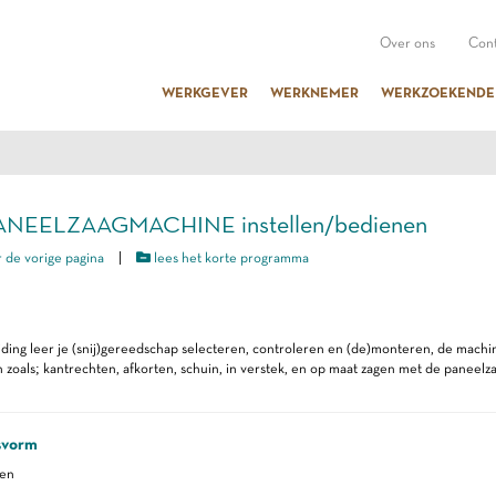
Over ons
Cont
WERKGEVER
WERKNEMER
WERKZOEKENDE
PANEELZAAGMACHINE instellen/bedienen
 de vorige pagina
|
lees het korte programma
iding leer je (snij)gereedschap selecteren, controleren en (de)monteren, de mach
zoals; kantrechten, afkorten, schuin, in verstek, en op maat zagen met de paneelza
svorm
ren