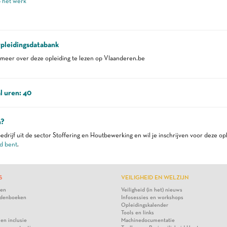
p het werk
pleidingsdatabank
eer over deze opleiding te lezen op Vlaanderen.be
l uren: 40
n?
edrijf uit de sector Stoffering en Houtbewerking en wil je inschrijven voor deze op
d bent
.
S
VEILIGHEID EN WELZIJN
ten
Veiligheid (in het) nieuws
denboeken
Infosessies en workshops
Opleidingskalender
Tools en links
 en inclusie
Machinedocumentatie