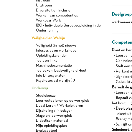
Instroom
Uitstroom
Diversiteit en inclusie
Doelgroep
Werken aan competenties
Werkbaar Werk
werknemers 
IBO - Individuele Beroepsopleiding in de
Onderneming
Veiligheid en Welzijn
Competen
Veiligheid (in het) nieuws
Plant en be
Infosessies en workshops
Opleidingskalender
- Leest en b
Tools en links
- Controlee
Machinedocumentatie
- Stelt een 
Toolboxen: Basisveiligheid Hout
- Herkent e
Info Diisocyanaten
- Signaleert
Psychosociaal welzijn
- Gebruikt 
Bereidt de 
Onderwijs
- Leest en b
Studiekeuze
-
Bepaalt v
Leerroutes leren op de werkplek
het hout, …
Duaal Leren / Werkplekleren
-
Deelt plaa
Bijscholing / Infodagen
- Tekent uit
Stage en leerwerkplek
- Brengt me
Didactisch materiaal
- Schrijft 
Mijn opleidingsplan
Selecteert, 
Evaluatietool