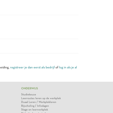
leiding,
registreer je dan eerst als bedrijf
of
log in als je al
ONDERWIJS
Studiekeuze
Leerroutes leren op de werkplek
Duaal Leren / Werkplekleren
Bijscholing / Infodagen
Stage en leerwerkplek