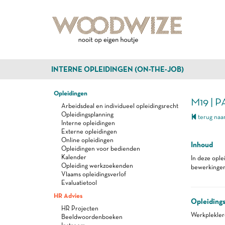
INTERNE OPLEIDINGEN (ON-THE-JOB)
Opleidingen
M19 | 
Arbeidsdeal en individueel opleidingsrecht
Opleidingsplanning
terug naar
Interne opleidingen
Externe opleidingen
Online opleidingen
Inhoud
Opleidingen voor bedienden
Kalender
In deze ople
Opleiding werkzoekenden
bewerkingen 
Vlaams opleidingsverlof
Evaluatietool
HR Advies
Opleiding
HR Projecten
Werkplekle
Beeldwoordenboeken