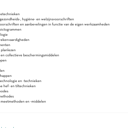
etechnieken
, gezondheids-, hygiëne- en welzijnsvoorschriften
voorschriften en aanbevelingen in functie van de eigen werkzaamheden
s)pictogrammen
logie
 rekenvaardigheden
menten
 planlezen
e en collectieve beschermingsmiddelen
ppen
len
chappen
technologie en -technieken
 hef- en tiltechnieken
hodes
methodes
n meetmethoden en -middelen