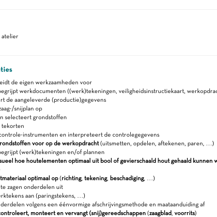
atelier
ties
reidt de eigen werkzaamheden voor
egrijpt werkdocumenten ((werk)tekeningen, veiligheidsinstructiekaart, werkopdra
rt de aangeleverde (productie)gegevens
zaag-/snijplan op
n selecteert grondstoffen
 tekorten
controle-instrumenten en interpreteert de controlegegevens
grondstoffen voor op de werkopdracht
(uitsmetten, opdelen, aftekenen, paren, …)
egrijpt (werk)tekeningen en/of plannen
isueel hoe houtelementen optimaal uit bool of gevierschaald hout gehaald kunnen
)
tmateriaal optimaal op
(
richting
,
tekening
,
beschadiging
, …)
 te zagen onderdelen uit
rktekens aan (paringstekens, …)
onderdelen volgens een éénvormige afschrijvingsmethode en maataanduiding af
controleert, monteert en vervangt (snij)gereedschappen
(
zaagblad
,
voorrits
)