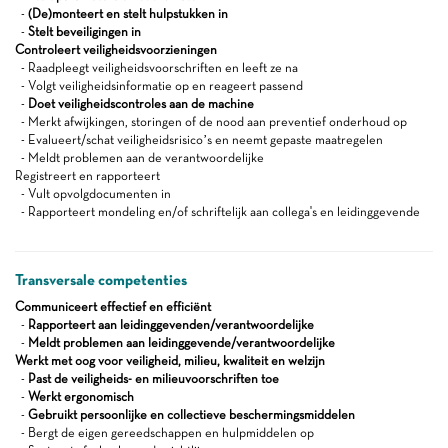
-
(De)monteert en stelt hulpstukken in
-
Stelt beveiligingen in
Controleert veiligheidsvoorzieningen
- Raadpleegt veiligheidsvoorschriften en leeft ze na
- Volgt veiligheidsinformatie op en reageert passend
-
Doet veiligheidscontroles aan de machine
- Merkt afwijkingen, storingen of de nood aan preventief onderhoud op
- Evalueert/schat veiligheidsrisico’s en neemt gepaste maatregelen
- Meldt problemen aan de verantwoordelijke
Registreert en rapporteert
- Vult opvolgdocumenten in
- Rapporteert mondeling en/of schriftelijk aan collega's en leidinggevende
Transversale competenties
Communiceert effectief en efficiënt
-
Rapporteert aan leidinggevenden/verantwoordelijke
-
Meldt problemen aan leidinggevende/verantwoordelijke
Werkt met oog voor veiligheid, milieu, kwaliteit en welzijn
-
Past de veiligheids- en milieuvoorschriften toe
-
Werkt ergonomisch
-
Gebruikt persoonlijke en collectieve beschermingsmiddelen
- Bergt de eigen gereedschappen en hulpmiddelen op