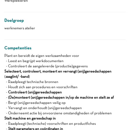
Werkplekleren
Doelgroep
werknemers atelier
Competenties
Plant en bereidt de eigen werkzaamheden voor
- Leest en begrijpt werkdocumenten
- Controleert de aangeleverde (productie)gegevens
Selecteert, controleert, monteert en vervangt (snij)gereedschappen
(
zaaglint/ -band
)
- Raadpleegt technische bronnen
- Houdt zich aan procedures en voorschriften
-
Controleert (snij)gereedschappen
-
(De)monteert (snij)gereedschappen in/op de machine en stelt ze af
- Bergt (snij)gereedschappen veilig op
- Vervangt en onderhoudt (snij)gereedschappen
- Onderneemt actie bij onvoorziene omstandigheden of problemen
Stelt machine en gereedschap in
- Raadpleegt (technische) voorschriften en productfiches
-
Stelt parameters en coördinaten in