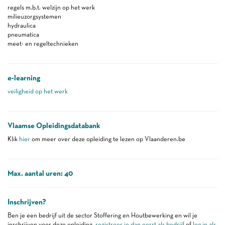
regels m.b.t. welzijn op het werk
milieuzorgsystemen
hydraulica
pneumatica
meet- en regeltechnieken
e-learning
veiligheid op het werk
Vlaamse Opleidingsdatabank
Klik
hier
om meer over deze opleiding te lezen op Vlaanderen.be
Max. aantal uren: 40
Inschrijven?
Ben je een bedrijf uit de sector Stoffering en Houtbewerking en wil je
inschrijven voor deze opleiding,
registreer je dan eerst als bedrijf
of
log in als