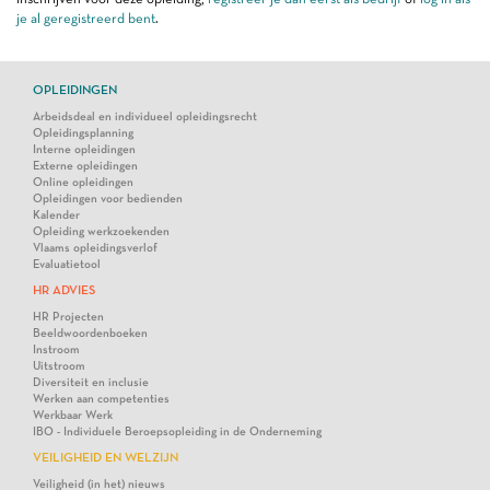
je al geregistreerd bent
.
OPLEIDINGEN
Arbeidsdeal en individueel opleidingsrecht
Opleidingsplanning
Interne opleidingen
Externe opleidingen
Online opleidingen
Opleidingen voor bedienden
Kalender
Opleiding werkzoekenden
Vlaams opleidingsverlof
Evaluatietool
HR ADVIES
HR Projecten
Beeldwoordenboeken
Instroom
Uitstroom
Diversiteit en inclusie
Werken aan competenties
Werkbaar Werk
IBO - Individuele Beroepsopleiding in de Onderneming
VEILIGHEID EN WELZIJN
Veiligheid (in het) nieuws