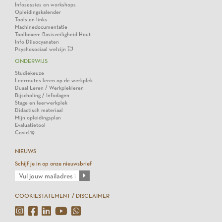
Infosessies en workshops
Opleidingskalender
Tools en links
Machinedocumentatie
Toolboxen: Basisveiligheid Hout
Info Diisocyanaten
Psychosociaal welzijn
ONDERWIJS
Studiekeuze
Leerroutes leren op de werkplek
Duaal Leren / Werkplekleren
Bijscholing / Infodagen
Stage en leerwerkplek
Didactisch materiaal
Mijn opleidingsplan
Evaluatietool
Covid-19
NIEUWS
Schijf je in op onze nieuwsbrief
COOKIESTATEMENT / DISCLAIMER