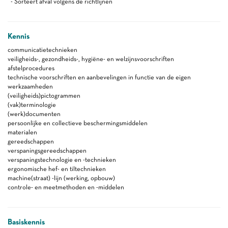
- Sorteert afval volgens de richtlijnen
Kennis
communicatietechnieken
veiligheids-, gezondheids-, hygiëne- en welzijnsvoorschriften
afstelprocedures
technische voorschriften en aanbevelingen in functie van de eigen
werkzaamheden
(veiligheids)pictogrammen
(vak)terminologie
(werk)documenten
persoonlijke en collectieve beschermingsmiddelen
materialen
gereedschappen
verspaningsgereedschappen
verspaningstechnologie en -technieken
ergonomische hef- en tiltechnieken
machine(straat) -lijn (werking, opbouw)
controle- en meetmethoden en -middelen
Basiskennis