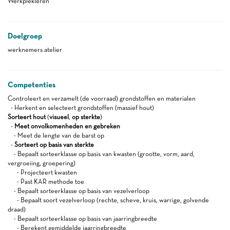
Werkplekleren
Doelgroep
werknemers atelier
Competenties
Controleert en verzamelt (de voorraad) grondstoffen en materialen
- Herkent en selecteert grondstoffen (massief hout)
Sorteert hout
(
visueel
,
op sterkte
)
-
Meet onvolkomenheden en gebreken
- Meet de lengte van de barst op
-
Sorteert op basis van sterkte
- Bepaalt sorteerklasse op basis van kwasten (grootte, vorm, aard,
vergroeiing, groepering)
- Projecteert kwasten
- Past KAR methode toe
- Bepaalt sorteerklasse op basis van vezelverloop
- Bepaalt soort vezelverloop (rechte, scheve, kruis, warrige, golvende
draad)
- Bepaalt sorteerklasse op basis van jaarringbreedte
- Berekent gemiddelde jaarringbreedte