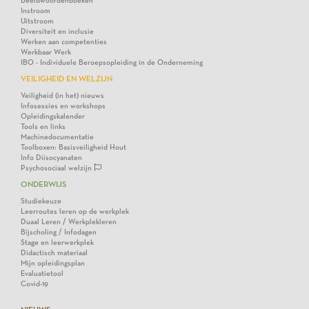
Beeldwoordenboeken
Instroom
Uitstroom
Diversiteit en inclusie
Werken aan competenties
Werkbaar Werk
IBO - Individuele Beroepsopleiding in de Onderneming
VEILIGHEID EN WELZIJN
Veiligheid (in het) nieuws
Infosessies en workshops
Opleidingskalender
Tools en links
Machinedocumentatie
Toolboxen: Basisveiligheid Hout
Info Diisocyanaten
Psychosociaal welzijn
ONDERWIJS
Studiekeuze
Leerroutes leren op de werkplek
Duaal Leren / Werkplekleren
Bijscholing / Infodagen
Stage en leerwerkplek
Didactisch materiaal
Mijn opleidingsplan
Evaluatietool
Covid-19