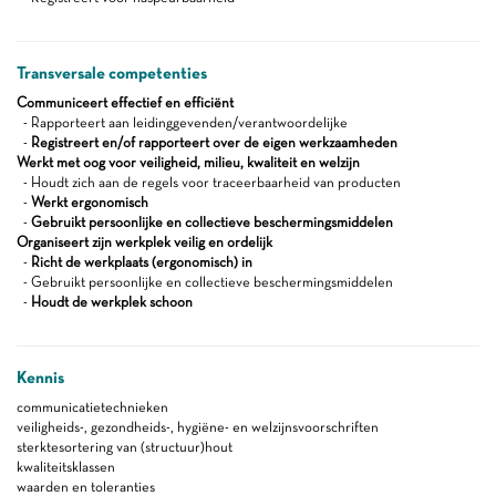
Transversale competenties
Communiceert effectief en efficiënt
- Rapporteert aan leidinggevenden/verantwoordelijke
-
Registreert en/of rapporteert over de eigen werkzaamheden
Werkt met oog voor veiligheid, milieu, kwaliteit en welzijn
- Houdt zich aan de regels voor traceerbaarheid van producten
-
Werkt ergonomisch
-
Gebruikt persoonlijke en collectieve beschermingsmiddelen
Organiseert zijn werkplek veilig en ordelijk
-
Richt de werkplaats (ergonomisch) in
- Gebruikt persoonlijke en collectieve beschermingsmiddelen
-
Houdt de werkplek schoon
Kennis
communicatietechnieken
veiligheids-, gezondheids-, hygiëne- en welzijnsvoorschriften
sterktesortering van (structuur)hout
kwaliteitsklassen
waarden en toleranties