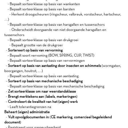
- Bepaalt sorteerklasse op basis van wankanten
- Bepaalt sorteerklasse op basis van barsten
- Herkent droogscheuren (ringscheur, valbreuk, vorstscheur, hartscheur,
…)
- Bepaalt sorteerklasse op basis van harsgallen en tussenschors
- Onderscheidt doorgaande van niet doorgaande harsgallen en
tussenschors
- Bepaalt sorteerklasse op basis van drukgroei
- Bepaalt grootte van de drukgroei
-
Sortereert op basis van vervorming
- Bepaalt soort vervoming (BOW, SPRING, CUP, TWIST)
- Bepaalt sorteerklasse op basis van vervormingen
-
Sorteert op basis van aantasting door insecten en schimmels
(wormgaten,
boorgangen, houtrot, …)
- Bepaalt sorteerklasse op basis van aantasting
-
Sorteert op basis van mechanische beschadiging
- Bepaalt sorteerklasse op basis van mechanische beschadiging
-
Zet sorteerklasse om naar weerstandsklasse
-
Brengt merktekens aan
(
labels
,
markeringen
)
-
Controleert de kwaliteit van het (eigen) werk
- Leeft tolerantiegrenzen na
Beheert (eigen) administratie
-
Vult opvolgdocumenten in
(
CE markering
,
comercieel begeleidend
document
)
- Registreert voor naspeurbaarheid