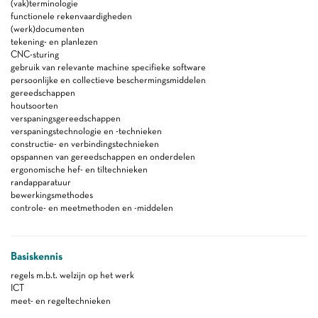
(vak)terminologie
functionele rekenvaardigheden
(werk)documenten
tekening- en planlezen
CNC-sturing
gebruik van relevante machine specifieke software
persoonlijke en collectieve beschermingsmiddelen
gereedschappen
houtsoorten
verspaningsgereedschappen
verspaningstechnologie en -technieken
constructie- en verbindingstechnieken
opspannen van gereedschappen en onderdelen
ergonomische hef- en tiltechnieken
randapparatuur
bewerkingsmethodes
controle- en meetmethoden en -middelen
Basiskennis
regels m.b.t. welzijn op het werk
ICT
meet- en regeltechnieken