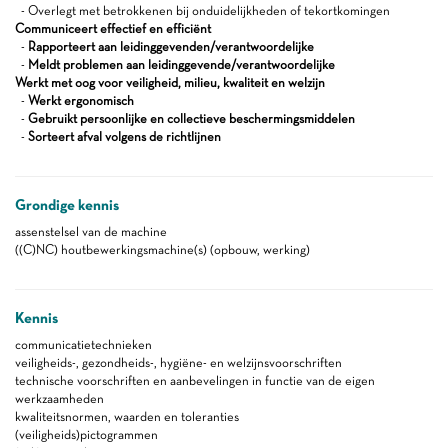
- Overlegt met betrokkenen bij onduidelijkheden of tekortkomingen
Communiceert effectief en efficiënt
-
Rapporteert aan leidinggevenden/verantwoordelijke
-
Meldt problemen aan leidinggevende/verantwoordelijke
Werkt met oog voor veiligheid, milieu, kwaliteit en welzijn
-
Werkt ergonomisch
-
Gebruikt persoonlijke en collectieve beschermingsmiddelen
-
Sorteert afval volgens de richtlijnen
Grondige kennis
assenstelsel van de machine
((C)NC) houtbewerkingsmachine(s) (opbouw, werking)
Kennis
communicatietechnieken
veiligheids-, gezondheids-, hygiëne- en welzijnsvoorschriften
technische voorschriften en aanbevelingen in functie van de eigen
werkzaamheden
kwaliteitsnormen, waarden en toleranties
(veiligheids)pictogrammen