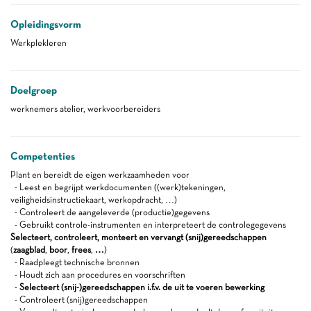
Opleidingsvorm
Werkplekleren
Doelgroep
werknemers atelier, werkvoorbereiders
Competenties
Plant en bereidt de eigen werkzaamheden voor
- Leest en begrijpt werkdocumenten ((werk)tekeningen,
veiligheidsinstructiekaart, werkopdracht, …)
- Controleert de aangeleverde (productie)gegevens
- Gebruikt controle-instrumenten en interpreteert de controlegegevens
Selecteert, controleert, monteert en vervangt (snij)gereedschappen
(
zaagblad
,
boor
,
frees
,
…
)
- Raadpleegt technische bronnen
- Houdt zich aan procedures en voorschriften
-
Selecteert (snij-)gereedschappen i.f.v. de uit te voeren bewerking
- Controleert (snij)gereedschappen