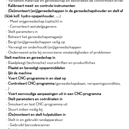
- Verzamelt materiaal en gereedschap en beoordeelt de conformiteit ervan
-
Kalibreert meet- en controle-instrumenten
-
(De)monteert (snij)gereedschappen in de gereedschapshouder en stelt af
(
(k)sk kolf
,
hydro-opspanhouder
,
…
)
- Meet snijgereedschap (optisch) in
- Converteert asinstelgegevens
- Stelt parameters in
- Beheert het gereedschapsmagazijn
- Bergt (snij)gereedschappen veilig op
- Vervangt en onderhoudt (snij)gereedschappen
- Onderneemt actie bij onvoorziene omstandigheden of problemen
Stelt machine en gereedschap in
- Raadpleegt (technische) voorschriften en productfiches
-
Plaatst en bevestigt opspanmiddelen
-
Ijkt de machine
-
Voert CNC-programma in en slaat op
-
Controleert CNC-programma
(gereedschapsbaan, verspaningscondities,
…)
-
Voert eenvoudige aanpassingen uit in een CNC-programma
-
Stelt parameters en coördinaten in
- Simuleert en test CNC-programma uit
- Stuurt indien nodig bij
-
(De)monteert en stelt hulpstukken in
- Stelt in en gebruikt randapparatuur
- Gebruikt barcodescanner