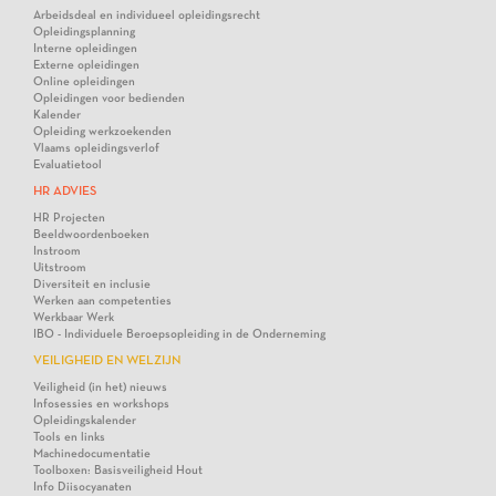
Arbeidsdeal en individueel opleidingsrecht
Opleidingsplanning
Interne opleidingen
Externe opleidingen
Online opleidingen
Opleidingen voor bedienden
Kalender
Opleiding werkzoekenden
Vlaams opleidingsverlof
Evaluatietool
HR ADVIES
HR Projecten
Beeldwoordenboeken
Instroom
Uitstroom
Diversiteit en inclusie
Werken aan competenties
Werkbaar Werk
IBO - Individuele Beroepsopleiding in de Onderneming
VEILIGHEID EN WELZIJN
Veiligheid (in het) nieuws
Infosessies en workshops
Opleidingskalender
Tools en links
Machinedocumentatie
Toolboxen: Basisveiligheid Hout
Info Diisocyanaten