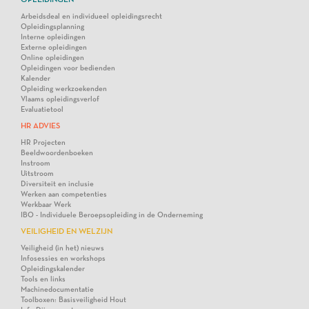
Arbeidsdeal en individueel opleidingsrecht
Opleidingsplanning
Interne opleidingen
Externe opleidingen
Online opleidingen
Opleidingen voor bedienden
Kalender
Opleiding werkzoekenden
Vlaams opleidingsverlof
Evaluatietool
HR ADVIES
HR Projecten
Beeldwoordenboeken
Instroom
Uitstroom
Diversiteit en inclusie
Werken aan competenties
Werkbaar Werk
IBO - Individuele Beroepsopleiding in de Onderneming
VEILIGHEID EN WELZIJN
Veiligheid (in het) nieuws
Infosessies en workshops
Opleidingskalender
Tools en links
Machinedocumentatie
Toolboxen: Basisveiligheid Hout