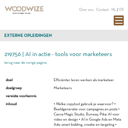
Over ons
Contact
NL
/
FR
EXTERNE OPLEIDINGEN
219756 | AI in actie - tools voor marketeers
terug naar de vorige pagina
doel
Efficiënter leren werken als marketeer
doelgroep
Marketeers
vereiste voorkennis
inhoud
• Welke copytool gebruik je waarvoor? •
Beeldgeneratie voor campagnes en posts •
Canva Magic Studio, Runway, Pika: AI voor
video en design • AI in Google Ads en Meta
Ads: smart bidding, creatie en targeting •