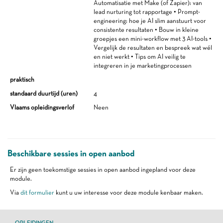
Automatisatie met Make (of Zapier): van
lead nurturing tot rapportage • Prompt-
engineering: hoe je AI slim aanstuurt voor
consistente resultaten • Bouw in kleine
groepjes een mini-workflow met 3 AI-tools •
Vergelijk de resultaten en bespreek wat wél
en niet werkt • Tips om AI veilig te
integreren in je marketingprocessen
praktisch
standaard duurtijd (uren)
4
Vlaams opleidingsverlof
Neen
Beschikbare sessies in open aanbod
Er zijn geen toekomstige sessies in open aanbod ingepland voor deze
module.
Via
dit formulier
kunt u uw interesse voor deze module kenbaar maken.
OPLEIDINGEN